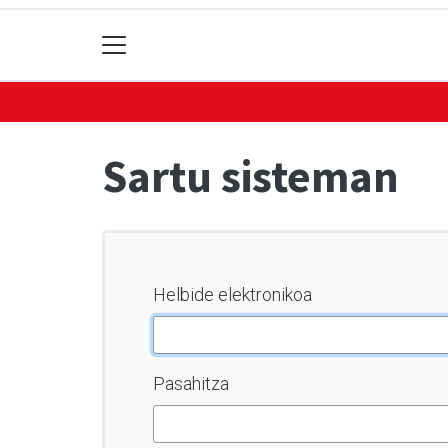
Sartu sisteman
Helbide elektronikoa
Pasahitza