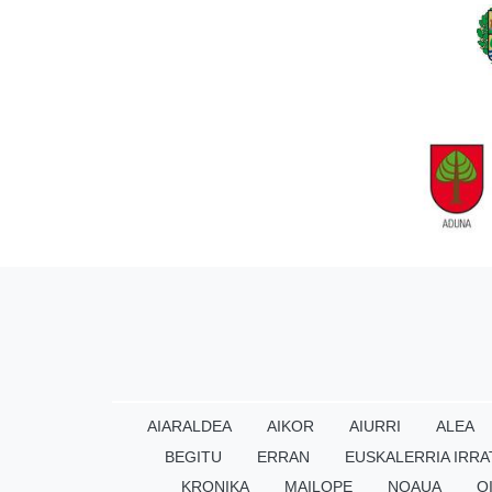
AIARALDEA
AIKOR
AIURRI
ALEA
BEGITU
ERRAN
EUSKALERRIA IRRA
KRONIKA
MAILOPE
NOAUA
O