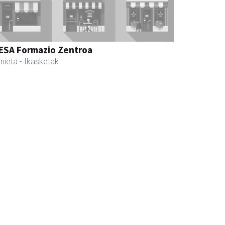
ESA Formazio Zentroa
nieta
- Ikasketak