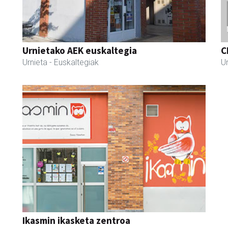
Urnietako AEK euskaltegia
C
Urnieta
- Euskaltegiak
Ur
Ikasmin ikasketa zentroa