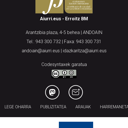
Aiurri.eus - Erroitz BM
Arantzibia plaza, 4-5 behea | ANDOAIN
Tel.: 943 300 732 | Faxa: 943 300 731
andoain@aiurri.eus | idazkaritza@aiurri.eus
Codesyntaxek garatua
LEGE OHARRA
PUBLIZITATEA
ARAUAK
HARREMANET