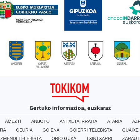
Gertuko informazioa, euskaraz
AMEZTI
ANBOTO
ANTXETA IRRATIA
ATARIA
AZP
TIA
GEURIA
GOIENA
GOIERRI TELEBISTA
GUAIXE
IZMENDI TELEBISTA
ORIO GUKA
TXINTXARRI
ZARAUT