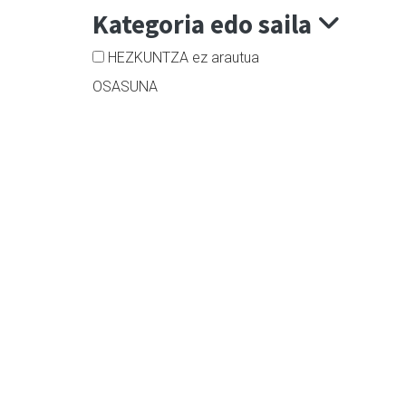
Kategoria edo saila
HEZKUNTZA ez arautua
OSASUNA