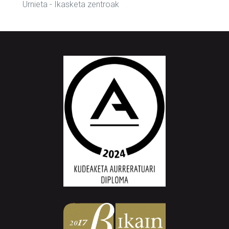
Urnieta
- Ikasketa zentroak