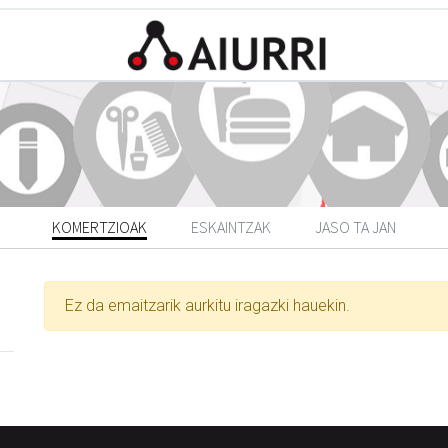
KOMERTZIOAK
ESKAINTZAK
JASO TA JAN
Ez da emaitzarik aurkitu iragazki hauekin.