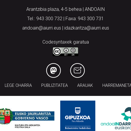
Arantzibia plaza, 4-5 behea | ANDOAIN
Tel.: 943 300 732 | Faxa: 943 300 731
andoain@aiurri.eus | idazkaritza@aiurri.eus
Codesyntaxek garatua
LEGE OHARRA
PUBLIZITATEA
ARAUAK
HARREMANET