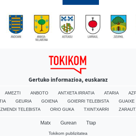
Gertuko informazioa, euskaraz
AMEZTI
ANBOTO
ANTXETA IRRATIA
ATARIA
AZP
TIA
GEURIA
GOIENA
GOIERRI TELEBISTA
GUAIXE
IZMENDI TELEBISTA
ORIO GUKA
TXINTXARRI
ZARAUT
Matx
Gurean
Ttap
Tokikom publizitatea