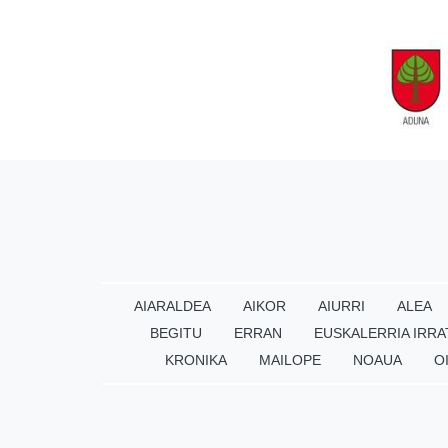
AIARALDEA
AIKOR
AIURRI
ALEA
BEGITU
ERRAN
EUSKALERRIA IRRA
KRONIKA
MAILOPE
NOAUA
O