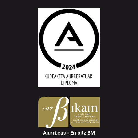
Aiurri.eus - Erroitz BM