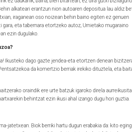
ik ez daukanik, baina, bien bitartean, ez dira gutxi bizilagun
Behin alkateari erantzun nion autoaren depositua lau aldiz be
txian, iraganean oso noizean behin baino egiten ez genuen
izi gara, eta tabernara etortzeko autoz, Urnietako mugaraino
ean ezin dugulako.
uzoa?
a! Ikusteko dago gazte jendea-eta etortzen denean bizitzer
Pentsatzekoa da komertzio berriak irekiko dituztela, eta bait
tzerako oraindik ere urte batzuk igaroko direla aurreikusita
artxarekin behintzat ezin ikusi ahal izango dugu hori guztia.
rna-jatetxean. Biok berriki hartu dugun erabakia da: kito egin