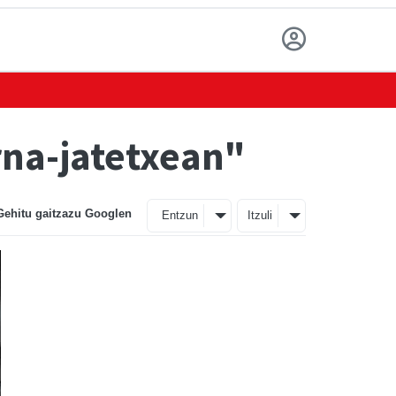
rna-jatetxean"
Gehitu gaitzazu Googlen
Entzun
Itzuli