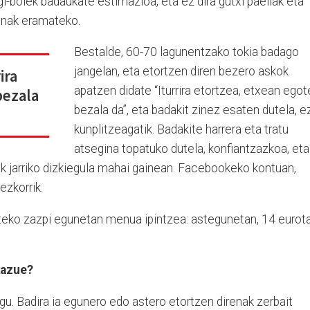
gi-bolek badaukate estimazioa, eta ez dira gutxi paellak eta
enak eramateko.
Bestalde, 60-70 lagunentzako tokia badago
jangelan, eta etortzen diren bezero askok
ira
apatzen didate “Iturrira etortzea, etxean egot
bezala
bezala da”, eta badakit zinez esaten dutela, e
kunplitzeagatik. Badakite harrera eta tratu
atsegina topatuko dutela, konfiantzazkoa, eta
ak jarriko dizkiegula mahai gainean. Facebookeko kontuan,
ezkorrik.
teko zazpi egunetan menua ipintzea: astegunetan, 14 eurot
kazue?
gu. Badira ia egunero edo astero etortzen direnak zerbait