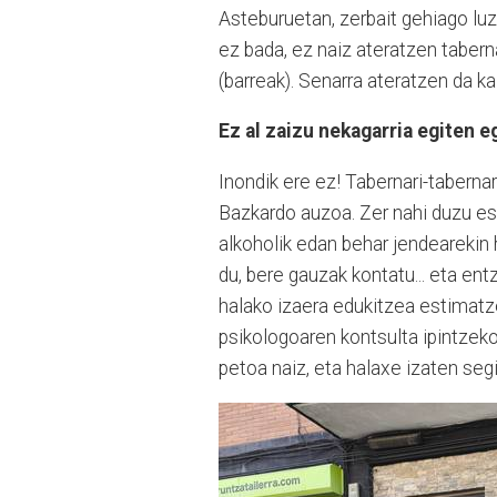
Asteburuetan, zerbait gehiago luz
ez bada, ez naiz ateratzen tabern
(barreak). Senarra ateratzen da ka
Ez al zaizu nekagarria egiten 
Inondik ere ez! Tabernari-tabernar
Bazkardo auzoa. Zer nahi duzu esat
alkoholik edan behar jendearekin 
du, bere gauzak kontatu... eta ent
halako izaera edukitzea estimatze
psikologoaren kontsulta ipintzeko 
petoa naiz, eta halaxe izaten segi 