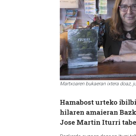
Martxoaren bukaeran ixtera doaz, ju
Hamabost urteko ibilbi
hilaren amaieran Bazk
Jose Martin Iturri tab