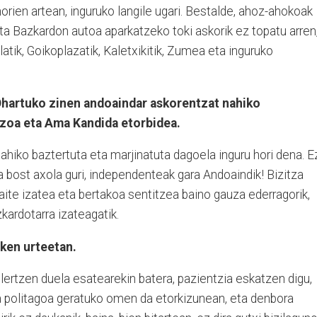
orien artean, inguruko langile ugari. Bestalde, ahoz-ahokoak
eta Bazkardon autoa aparkatzeko toki askorik ez topatu arren
latik, Goikoplazatik, Kaletxikitik, Zumea eta inguruko
hartuko zinen andoaindar askorentzat nahiko
zoa eta Ama Kandida etorbidea.
ahiko baztertuta eta marjinatuta dagoela inguru hori dena. E
na bost axola guri, independenteak gara Andoaindik! Bizitza
ite izatea eta bertakoa sentitzea baino gauza ederragorik,
zkardotarra izateagatik.
zken urteetan.
ulertzen duela esatearekin batera, pazientzia eskatzen digu,
 politagoa geratuko omen da etorkizunean, eta denbora