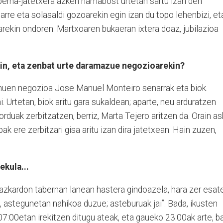
berna-jatetxera azken hamabost urtetan sartu izan den
arre eta solasaldi gozoarekin egin izan du topo lehenbizi, et
narekin ondoren. Martxoaren bukaeran ixtera doaz, jubilazioa
rin, eta zenbat urte daramazue negozioarekin?
enuen negozioa Jose Manuel Monteiro senarrak eta biok.
i. Urtetan, biok aritu gara sukaldean; aparte, neu arduratzen
torduak zerbitzatzen, berriz, Marta Tejero aritzen da. Orain a
ak ere zerbitzari gisa aritu izan dira jatetxean. Hain zuzen,
ekula...
Bazkardon tabernan lanean hastera gindoazela, hara zer esat
a, astegunetan nahikoa duzue; asteburuak jai”. Bada, ikusten
:00etan irekitzen ditugu ateak, eta gaueko 23:00ak arte, ba