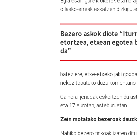
Egia esan, gure kroketek eta hara
oilasko-erreak eskatzen dizkigut
Bezero askok diote “Iturr
etortzea, etxean egotea 
da”
batez ere, etxe-etxeko jaki goxo
nekez topatuko duzu komentario 
Gainera, jendeak eskertzen du as
eta 17 eurotan, asteburuetan.
Zein motatako bezeroak dauz
Nahiko bezero finkoak izaten ditu