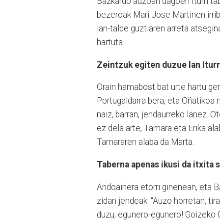
Bazkardo auzoan dagoen Iturri ta
bezeroak Mari Jose Martinen irrib
lan-talde guztiaren arreta atsegi
hartuta.
Zeintzuk egiten duzue lan Itur
Orain hamabost bat urte hartu g
Portugaldarra bera, eta Oñatikoa n
naiz, barran, jendaurreko lanez. O
ez dela arte, Tamara eta Erika alab
Tamararen alaba da Marta.
Taberna apenas ikusi da itxita s
Andoainera etorri ginenean, eta 
zidan jendeak: “Auzo horretan, tir
duzu, egunero-egunero! Goizeko 07