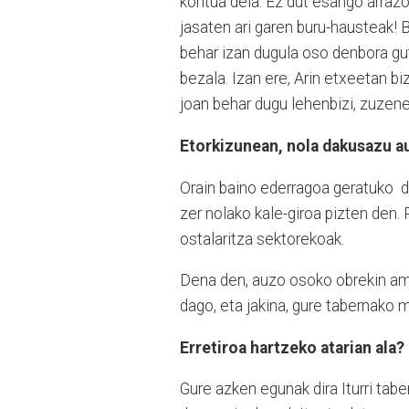
kontua dela. Ez dut esango arrazoir
jasaten ari garen buru-hausteak! 
behar izan dugula oso denbora gu
bezala. Izan ere, Arin etxeetan b
joan behar dugu lehenbizi, zuzen
Etorkizunean, nola dakusazu a
Orain baino ederragoa geratuko
d
zer nolako kale-giroa pizten den. 
ostalaritza sektorekoak.
Dena den, auzo osoko obrekin amai
dago, eta jakina, gure tabernako m
Erretiroa hartzeko atarian ala?
Gure azken egunak dira Iturri tabe