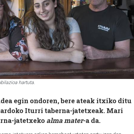
bilazioa hartuta.
dea egin ondoren, bere ateak itxiko ditu
ardoko Iturri taberna-jatetxeak.
Mari
erna-jatetxeko
alma mater
-a da.