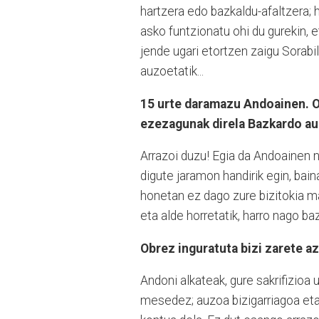
hartzera edo bazkaldu-afaltzera; h
asko funtzionatu ohi du gurekin, 
jende ugari etortzen zaigu Sorabil
auzoetatik...
15 urte daramazu Andoainen. O
ezezagunak direla Bazkardo au
Arrazoi duzu! Egia da Andoainen n
digute jaramon handirik egin, bai
honetan ez dago zure bizitokia ma
eta alde horretatik, harro nago ba
Obrez inguratuta bizi zarete a
Andoni alkateak, gure sakrifizioa 
mesedez; auzoa bizigarriagoa eta