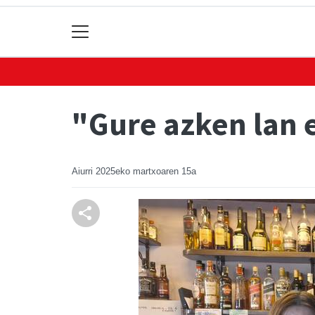
"Gure azken lan e
Aiurri
2025eko martxoaren 15a