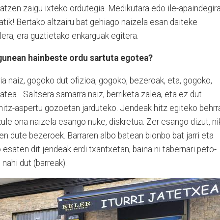
atzen zaigu ixteko ordutegia. Medikutara edo ile-apaindegir
atik! Bertako altzairu bat gehiago naizela esan daiteke
lera, era guztietako enkarguak egitera.
egunean hainbeste ordu sartuta egotea?
ia naiz, gogoko dut ofizioa, gogoko, bezeroak, eta, gogoko,
ea... Saltsera samarra naiz, berriketa zalea, eta ez dut
hitz-aspertu gozoetan jarduteko. Jendeak hitz egiteko behrr
zule ona naizela esango nuke, diskretua. Zer esango dizut, ni
n dute bezeroek. Barraren albo batean bionbo bat jarri eta
esaten dit jendeak erdi txantxetan, baina ni tabernari peto-
nahi dut (barreak).