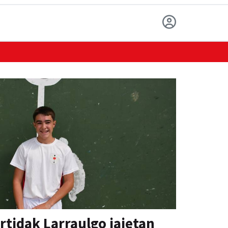
artidak Larraulgo jaietan