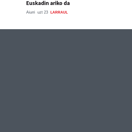
Euskadin ariko da
Aiurri
uzt 23
LARRAUL