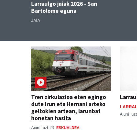
Larraulgo jaiak 2026 - San
Bartolome eguna
JAIA
Tren zirkulazioa eten egingo
Larrau
dute Irun eta Hernani arteko
LARRAU
geltokien artean, larunbat
Aiurri
uzt
honetan hasita
Aiurri
uzt 23
ESKUALDEA