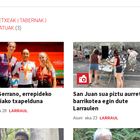
ETXEAK | TABERNAK |
ATUAK
(3)
Serrano, errepideko
San Juan sua piztu aurret
iako txapelduna
barrikotea egin dute
Larraulen
a 28
LARRAUL
Aiurri
eka 23
LARRAUL