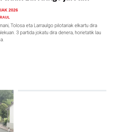
IAK 2026
RAUL
ani, Tolosa eta Larraulgo pilotariak elkartu dira
alekuan. 3 partida jokatu dira denera, horietatik lau
da.