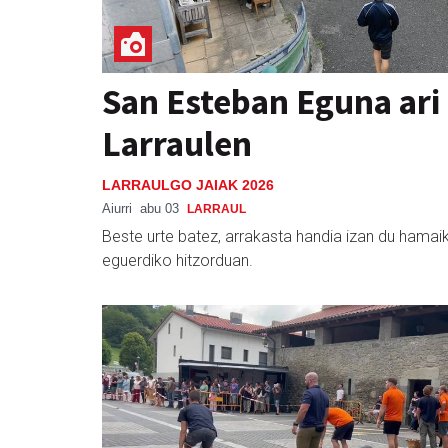
San Esteban Eguna ari
Larraulen
LARRAULGO JAIAK 2026
Aiurri
abu 03
LARRAUL
Beste urte batez, arrakasta handia izan du hamaike
eguerdiko hitzorduan.