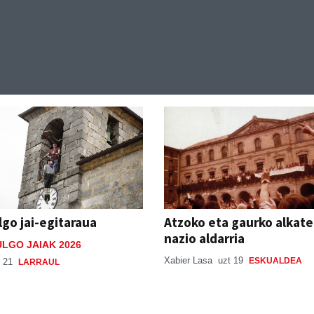
lgo jai-egitaraua
Atzoko eta gaurko alkat
nazio aldarria
LGO JAIAK 2026
Xabier Lasa
uzt 19
ESKUALDEA
 21
LARRAUL