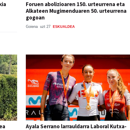
kia
Foruen abolizioaren 150. urteurrena eta
Alkateen Mugimenduaren 50. urteurrena
gogoan
Goiena
uzt 27
ESKUALDEA
rea
Ayala Serrano larrauldarra Laboral Kutxa-