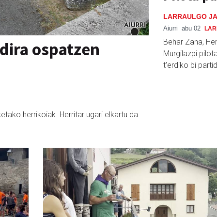
LARRAULGO JA
Aiurri
abu 02
LAR
Behar Zana, Hern
 dira ospatzen
Murgilazpi pilot
t'erdiko bi parti
tako herrikoiak. Herritar ugari elkartu da