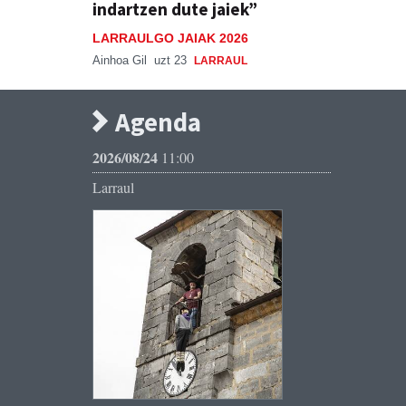
indartzen dute jaiek”
LARRAULGO JAIAK 2026
Ainhoa Gil
uzt 23
LARRAUL
Agenda
2026/08/24
11:00
Larraul