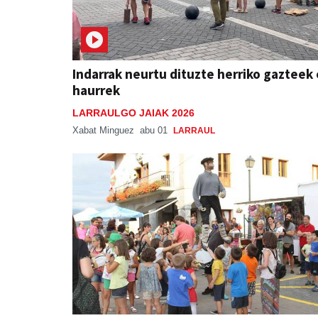
Indarrak neurtu dituzte herriko gazteek
haurrek
LARRAULGO JAIAK 2026
Xabat Minguez
abu 01
LARRAUL