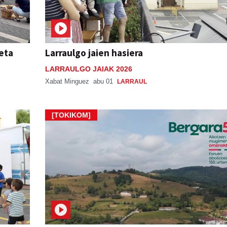
 eta
Larraulgo jaien hasiera
LARRAULGO JAIAK 2026
Xabat Minguez
abu 01
LARRAUL
[TOKIKOM]