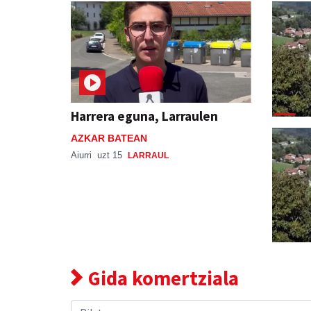
Harrera eguna, Larraulen
AZKAR BATEAN
Aiurri
uzt 15
LARRAUL
Gida komertziala