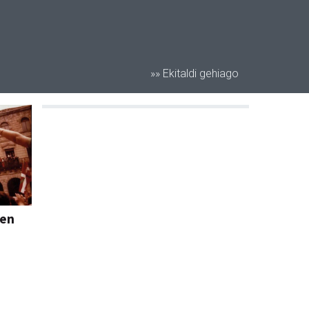
»» Ekitaldi gehiago
een