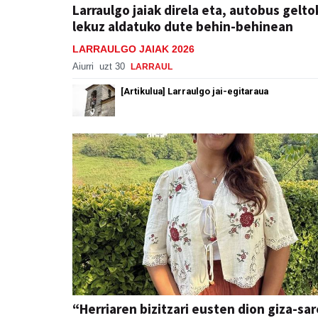
Larraulgo jaiak direla eta, autobus gelto
lekuz aldatuko dute behin-behinean
LARRAULGO JAIAK 2026
Aiurri
uzt 30
LARRAUL
[Artikulua] Larraulgo jai-egitaraua
“Herriaren bizitzari eusten dion giza-sa