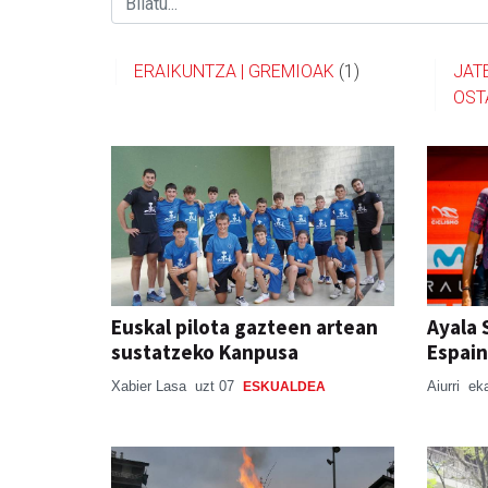
ERAIKUNTZA | GREMIOAK
(1)
JAT
OST
Euskal pilota gazteen artean
Ayala 
sustatzeko Kanpusa
Espain
Xabier Lasa
uzt 07
Aiurri
ek
ESKUALDEA