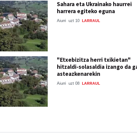
Sahara eta Ukrainako haurrei
harrera egiteko eguna
Aiurri
uzt 10
LARRAUL
"Etxebizitza herri txikietan"
hitzaldi-solasaldia izango da g
asteazkenarekin
Aiurri
uzt 08
LARRAUL