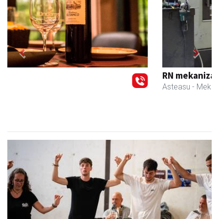
Previous
Next
RN mekanizatuak
Asteasu
- Mekanizatuak