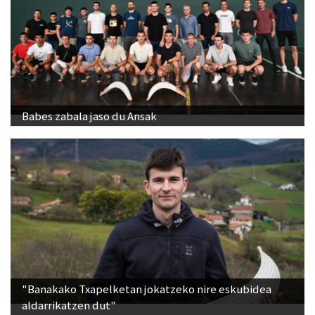
Babes zabala jaso du Ansak
"Banakako Txapelketan jokatzeko nire eskubidea
aldarrikatzen dut"