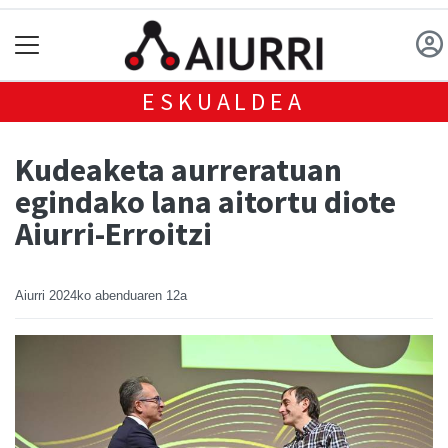
ESKUALDEA
Kudeaketa aurreratuan
egindako lana aitortu diote
Aiurri-Erroitzi
Aiurri
2024ko abenduaren 12a