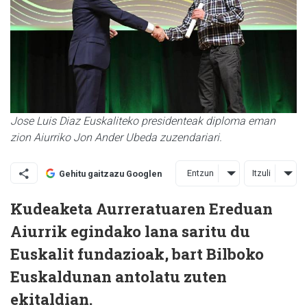
Jose Luis Diaz Euskaliteko presidenteak diploma eman
zion Aiurriko Jon Ander Ubeda zuzendariari.
Entzun
Itzuli
Gehitu gaitzazu Googlen
Kudeaketa Aurreratuaren Ereduan
Aiurrik egindako lana saritu du
Euskalit fundazioak, bart Bilboko
Euskaldunan antolatu zuten
ekitaldian.