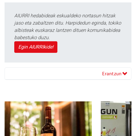
AIURRI hedabideak eskualdeko nortasun hitzak
jaso eta zabaltzen ditu. Harpidedun eginda, tokiko
albisteak euskaraz lantzen dituen komunikabidea
babestuko duzu.
Egin AIURRIkide!
Erantzun