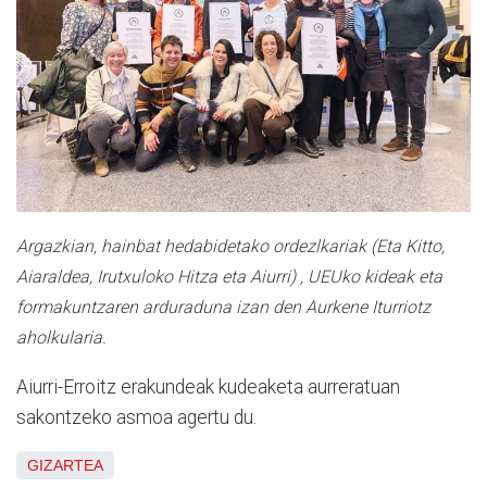
Argazkian, hainbat hedabidetako ordezlkariak (Eta Kitto,
Aiaraldea, Irutxuloko Hitza eta Aiurri) , UEUko kideak eta
formakuntzaren arduraduna izan den Aurkene Iturriotz
aholkularia.
Aiurri-Erroitz erakundeak kudeaketa aurreratuan
sakontzeko asmoa agertu du.
GIZARTEA