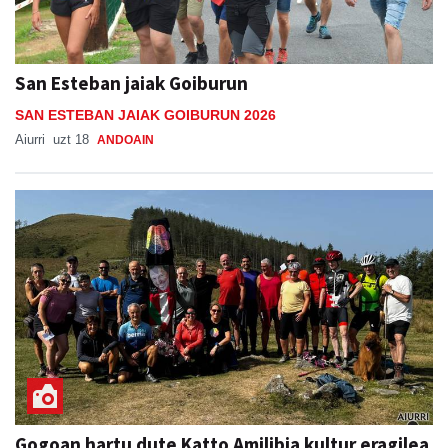
San Esteban jaiak Goiburun
SAN ESTEBAN JAIAK GOIBURUN 2026
Aiurri
uzt 18
ANDOAIN
Gogoan hartu dute Katto Amilibia kultur eragilea