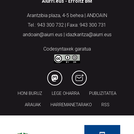
Aiurri.eus - Erroitz BM
Arantzibia plaza, 4-5 behea | ANDOAIN
Tel.: 943 300 732 | Faxa: 943 300 731
andoain@aiurri.eus | idazkaritza@aiurri.eus
Codesyntaxek garatua
HONI BURUZ
LEGE OHARRA
PUBLIZITATEA
ARAUAK
HARREMANETARAKO
RSS