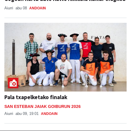
Aiurri
abu 08
ANDOAIN
Pala txapelketako finalak
SAN ESTEBAN JAIAK GOIBURUN 2026
Aiurri
abu 09, 19:01
ANDOAIN