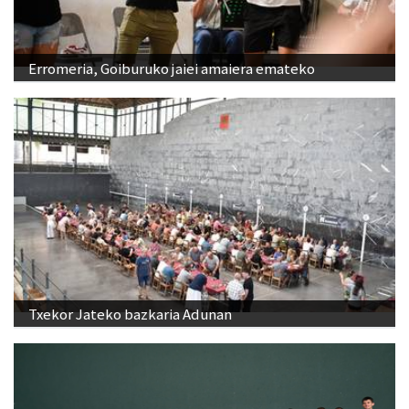
Erromeria, Goiburuko jaiei amaiera emateko
Txekor Jateko bazkaria Adunan