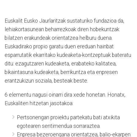
Euskalit Eusko Jaurlaritzak sustaturiko fundazioa da,
lehiakortasunean beharrezkoak diren hobekuntzak
bilatzen erakundeak orientatzea helburu duena.
Euskadirako propio garatu duen ereduan hainbat
esparrutatik ekarritako kudeaketa-kontzeptuak bateratu
ditu: ezagutzaren kudeaketa, erabateko kalitatea,
bikaintasuna kudeaketa, berrikuntza eta enpresen
erantzukizun soziala, besteak beste.
6 elementu nagusi oinarri dira xede honetan. Honatx,
Euskaliten hitzetan jasotakoa:
Pertsonengan proiektu partekatu bati atxikita
egotearen sentimendua sorraraztea.
Enpresa bezeroengana orientatzea, balio-ekarpen