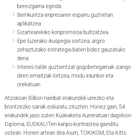
bereizgarria eginda.
Berrikuntza enpresaren esparru guztietan
aplikatzea.
Gizartearekiko konpromisoa bultzatzea.
Epe luzerako ikuspegia sortzea, argiro
zehaztutako estrategia baten bidez gauzatuko
dena.
Interes-talde guztientzat gogobetegarriak izango
diren emaitzak lortzea, modu iraunkor eta
orekatuan.
Atzokoan Bilbon hainbat erakundek urrezko eta
brontzezko sariak eskuratu zituzten. Horiez gain, 54
erakundek jaso zuten Kudeaketa Aurreratuari dagokion
Diploma, EUSKALITen kanpo-kontrastea gainditu
ostean. Horien artean dira Aiurri, TOKIKOM, Eta Kitto