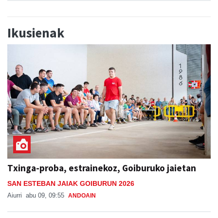
Ikusienak
Txinga-proba, estrainekoz, Goiburuko jaietan
SAN ESTEBAN JAIAK GOIBURUN 2026
Aiurri
abu 09, 09:55
ANDOAIN