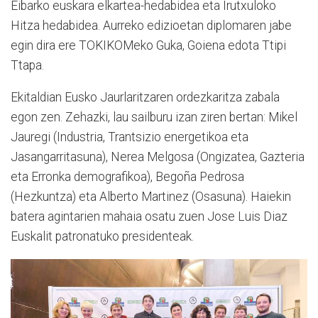
Eibarko euskara elkartea-hedabidea eta Irutxuloko
Hitza hedabidea. Aurreko edizioetan diplomaren jabe
egin dira ere TOKIKOMeko Guka, Goiena edota Ttipi
Ttapa.
Ekitaldian Eusko Jaurlaritzaren ordezkaritza zabala
egon zen. Zehazki, lau sailburu izan ziren bertan: Mikel
Jauregi (Industria, Trantsizio energetikoa eta
Jasangarritasuna), Nerea Melgosa (Ongizatea, Gazteria
eta Erronka demografikoa), Begoña Pedrosa
(Hezkuntza) eta Alberto Martinez (Osasuna). Haiekin
batera agintarien mahaia osatu zuen Jose Luis Diaz
Euskalit patronatuko presidenteak.