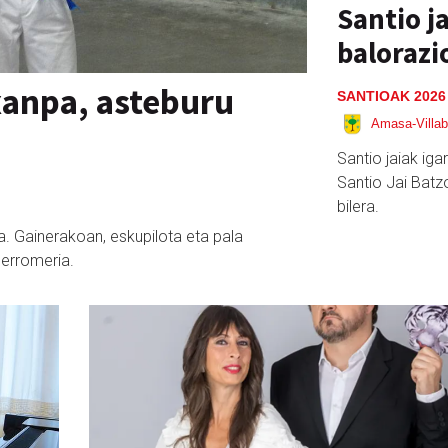
Santio j
balorazi
xanpa, asteburu
SANTIOAK 2026
Amasa-Villa
Santio jaiak iga
Santio Jai Batzo
bilera.
a. Gainerakoan, eskupilota eta pala
 erromeria.