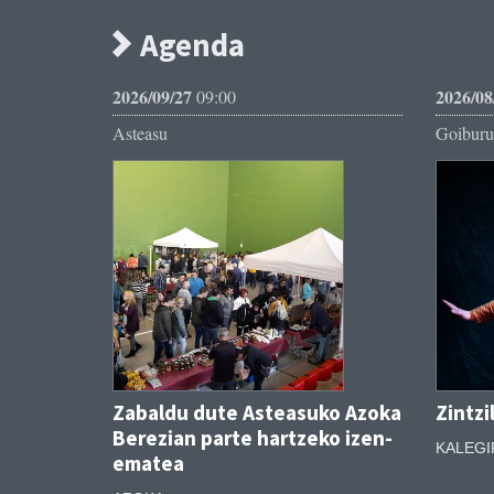
Agenda
2026/09/27
2026/08
09:00
Asteasu
Goiburu
Zabaldu dute Asteasuko Azoka
Zintzi
Berezian parte hartzeko izen-
KALEGI
ematea