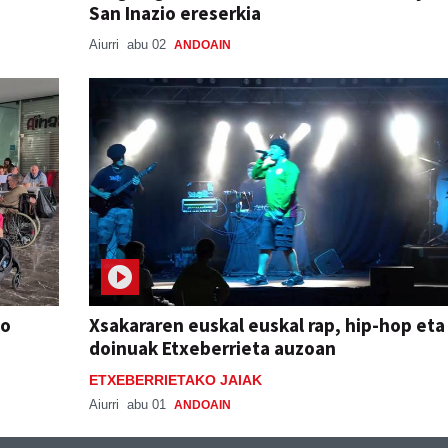
San Inazio ereserkia
Aiurri
abu 02
ANDOAIN
io
Xsakararen euskal euskal rap, hip-hop eta
doinuak Etxeberrieta auzoan
ETXEBERRIETAKO JAIAK
Aiurri
abu 01
ANDOAIN