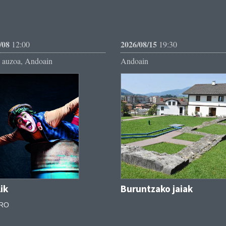
/08
2026/08/15
12:00
19:30
 auzoa, Andoain
Andoain
lik
Buruntzako jaiak
RO