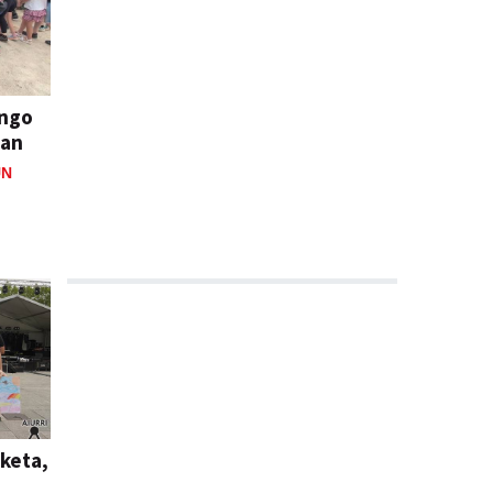
ango
ian
UN
keta,