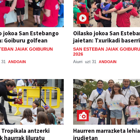
o jokoa San Estebango
Oilasko jokoa San Esteb
n: Goiburu golfean
jaietan: Txurikadi baserr
TEBAN JAIAK GOIBURUN
SAN ESTEBAN JAIAK GOIBUR
2026
 31
Aiurri
uzt 31
ANDOAIN
ANDOAIN
 Tropikala antzerki
Haurren marrazketa lehia
k haurrak liluratu
irudietan