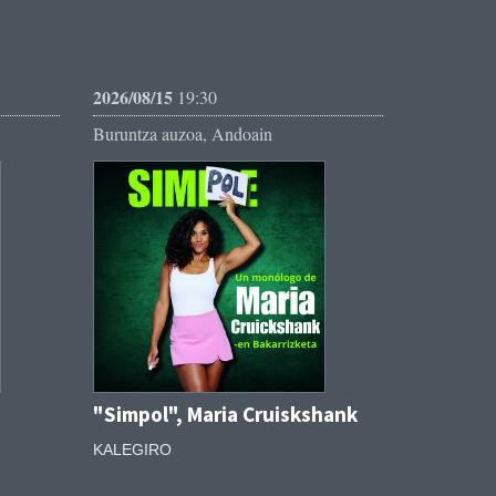
2026/08/15
19:30
Buruntza auzoa, Andoain
"Simpol", Maria Cruiskshank
KALEGIRO