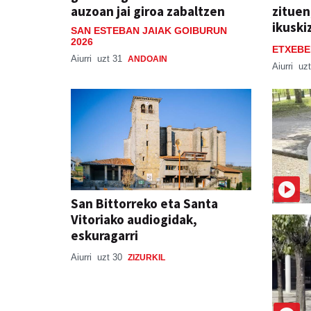
auzoan jai giroa zabaltzen
zitue
ikuski
SAN ESTEBAN JAIAK GOIBURUN
2026
ETXEBE
Aiurri
uzt 31
ANDOAIN
Aiurri
uzt
San Bittorreko eta Santa
Vitoriako audiogidak,
eskuragarri
Aiurri
uzt 30
ZIZURKIL