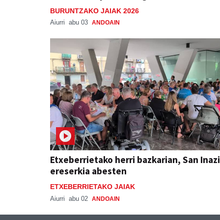
BURUNTZAKO JAIAK 2026
Aiurri
abu 03
ANDOAIN
Etxeberrietako herri bazkarian, San Inaz
ereserkia abesten
ETXEBERRIETAKO JAIAK
Aiurri
abu 02
ANDOAIN