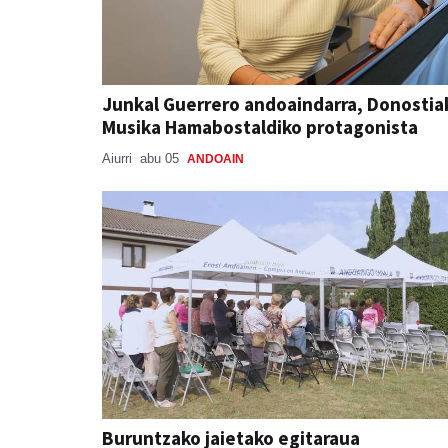
Junkal Guerrero andoaindarra, Donostia
Musika Hamabostaldiko protagonista
Aiurri
abu 05
ANDOAIN
Buruntzako jaietako egitaraua