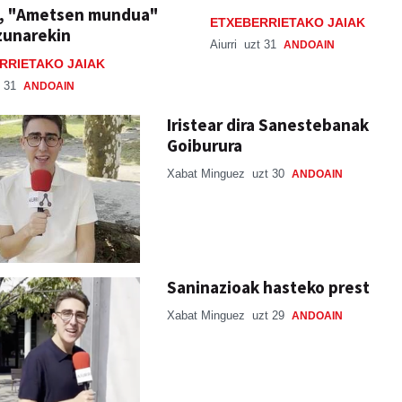
n, "Ametsen mundua"
ETXEBERRIETAKO JAIAK
zunarekin
Aiurri
uzt 31
ANDOAIN
RRIETAKO JAIAK
 31
ANDOAIN
Iristear dira Sanestebanak
Goiburura
Xabat Minguez
uzt 30
ANDOAIN
Saninazioak hasteko prest
Xabat Minguez
uzt 29
ANDOAIN