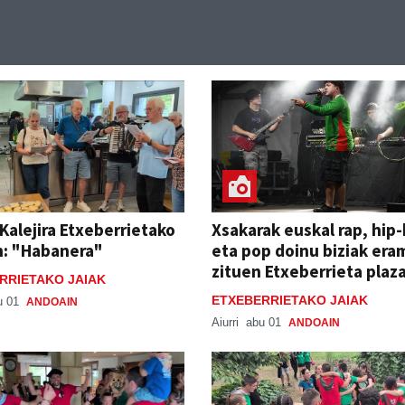
Kalejira Etxeberrietako
Xsakarak euskal rap, hip
n: "Habanera"
eta pop doinu biziak era
zituen Etxeberrieta plaz
RRIETAKO JAIAK
ETXEBERRIETAKO JAIAK
u 01
ANDOAIN
Aiurri
abu 01
ANDOAIN