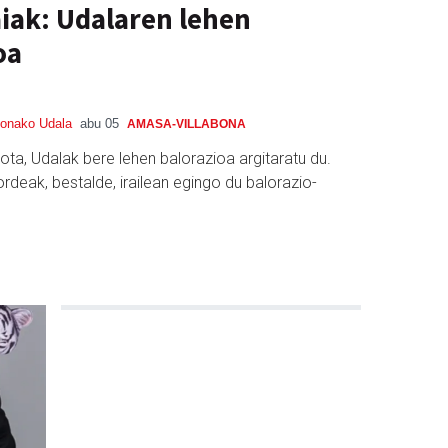
aiak: Udalaren lehen
oa
bonako Udala
abu 05
AMASA-VILLABONA
rota, Udalak bere lehen balorazioa argitaratu du.
rdeak, bestalde, irailean egingo du balorazio-