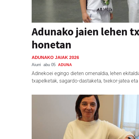
Adunako jaien lehen t
honetan
ADUNAKO JAIAK 2026
Aiurri
abu 05
ADUNA
Adinekoei egingo dieten omenaldia, lehen ekitaldi
txapelketak, sagardo-dastaketa, txekor-jatea eta