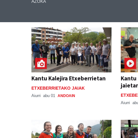
AZOKA
Kantu Kalejira Etxeberrietan
Kantu 
jaieta
ETXEBERRIETAKO JAIAK
ETXEBE
Aiurri
abu 01
ANDOAIN
Aiurri
ab