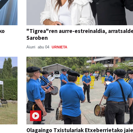
ko
"Tigrea"ren aurre-estreinaldia, arratsald
Saroben
Aiurri
abu 04
URNIETA
Olagaingo Txistulariak Etxeberrietako jai