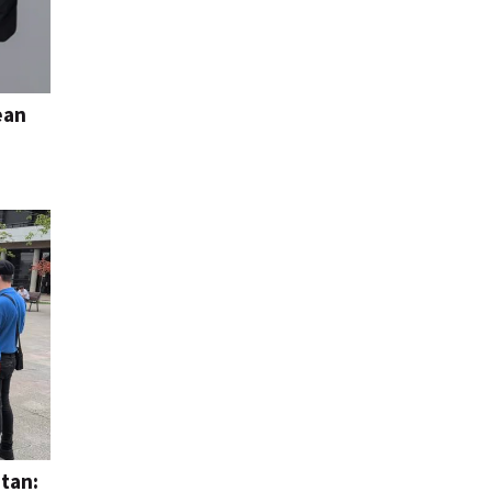
ean
etan: