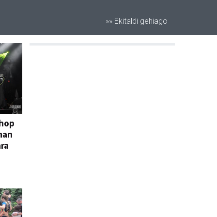
»» Ekitaldi gehiago
-hop
man
ara