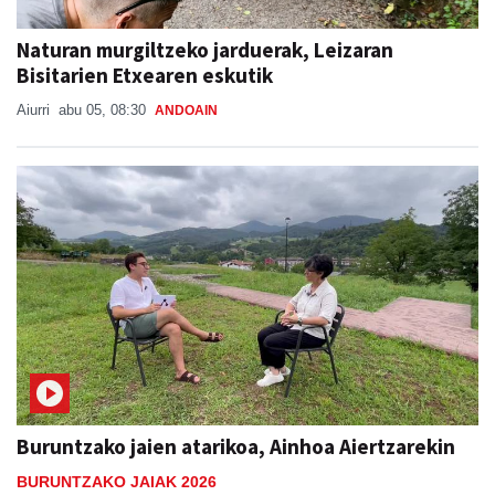
Naturan murgiltzeko jarduerak, Leizaran
Bisitarien Etxearen eskutik
Aiurri
abu 05, 08:30
ANDOAIN
Buruntzako jaien atarikoa, Ainhoa Aiertzarekin
BURUNTZAKO JAIAK 2026