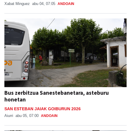
Xabat Minguez
abu 04, 07:05
ANDOAIN
Bus zerbitzua Sanestebanetara, asteburu
honetan
SAN ESTEBAN JAIAK GOIBURUN 2026
Aiurri
abu 05, 07:00
ANDOAIN