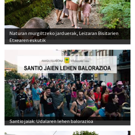
Naturan murgiltzeko jarduerak, Leizaran Bisitarien
Etxearen eskutik
Santio jaiak: Udalaren lehen balorazioa