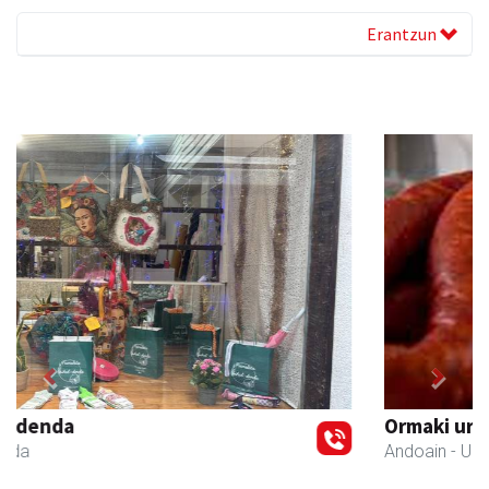
Erantzun
Previous
Next
Ormaki urdaitegia
Andoain
- Urdaitegiak