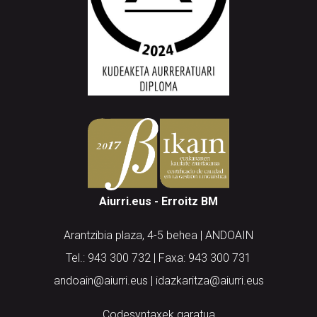
Aiurri.eus - Erroitz BM
Arantzibia plaza, 4-5 behea | ANDOAIN
Tel.: 943 300 732 | Faxa: 943 300 731
andoain@aiurri.eus | idazkaritza@aiurri.eus
Codesyntaxek garatua