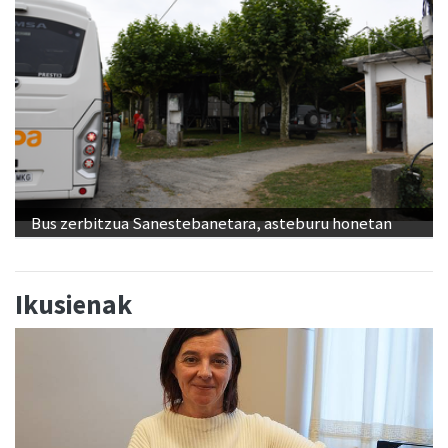
Bus zerbitzua Sanestebanetara, asteburu honetan
Ikusienak