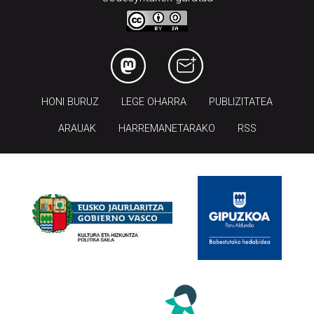
HONI BURUZ
LEGE OHARRA
PUBLIZITATEA
ARAUAK
HARREMANETARAKO
RSS