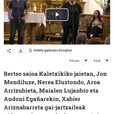
Gehitu gaitzazu Googlen
Entzun
Itzuli
Bertso saioa Kaletxikiko jaietan, Jon
Mendiluze, Nerea Elustondo, Aroa
Arrizubieta, Maialen Lujanbio eta
Andoni Egañarekin, Xabier
Ariznabarreta gai-jartzaileak