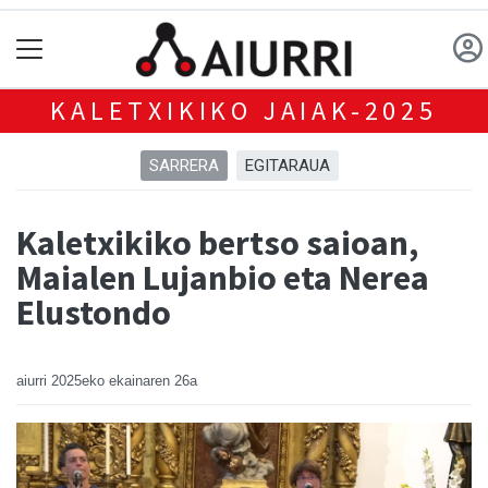
KALETXIKIKO JAIAK-2025
SARRERA
EGITARAUA
Kaletxikiko bertso saioan,
Maialen Lujanbio eta Nerea
Elustondo
aiurri
2025eko ekainaren 26a