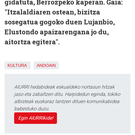
gidatuta, Berrozpeko kaperan. Gaia:
"Itzalaldiaren ostean, bizitza
sosegatua gogoko duen Lujanbio,
Elustondo apaizarengana jo du,
aitortza egitera".
KULTURA
ANDOAIN
AIURRI hedabideak eskualdeko nortasun hitzak
jaso eta zabaltzen ditu. Harpidedun eginda, tokiko
albisteak euskaraz lantzen dituen komunikabidea
babestuko duzu.
Egin AIURRIkide!