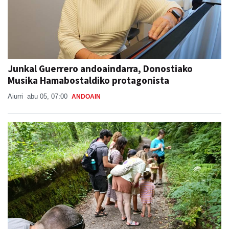
Junkal Guerrero andoaindarra, Donostiako
Musika Hamabostaldiko protagonista
Aiurri
abu 05, 07:00
ANDOAIN