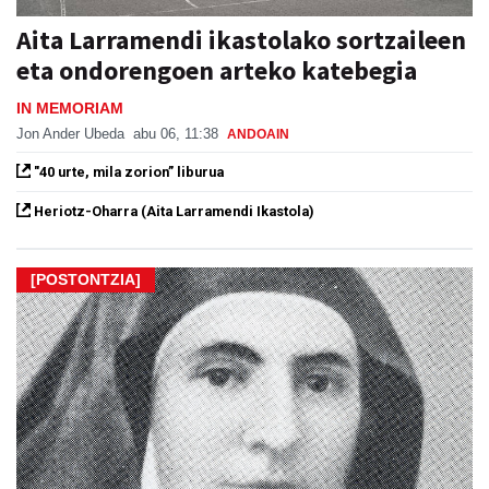
Aita Larramendi ikastolako sortzaileen
eta ondorengoen arteko katebegia
IN MEMORIAM
Jon Ander Ubeda
abu 06, 11:38
ANDOAIN
"40 urte, mila zorion” liburua
Heriotz-Oharra (Aita Larramendi Ikastola)
[POSTONTZIA]