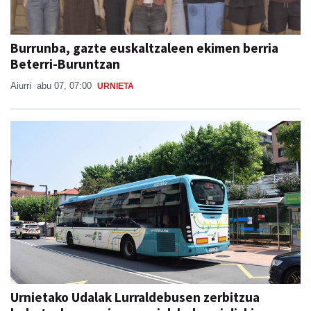
Burrunba, gazte euskaltzaleen ekimen berria
Beterri-Buruntzan
Aiurri
abu 07, 07:00
URNIETA
Urnietako Udalak Lurraldebusen zerbitzua