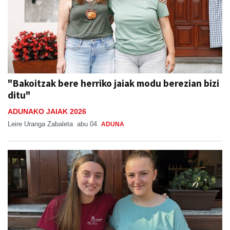
"Bakoitzak bere herriko jaiak modu berezian bizi
ditu"
ADUNAKO JAIAK 2026
Leire Uranga Zabaleta
abu 04
ADUNA