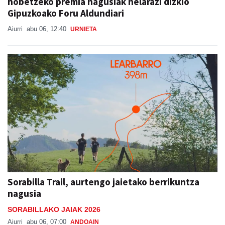
hobetzeko premia nagusiak helarazi dizkio
Gipuzkoako Foru Aldundiari
Aiurri
abu 06, 12:40
URNIETA
Sorabilla Trail, aurtengo jaietako berrikuntza
nagusia
SORABILLAKO JAIAK 2026
Aiurri
abu 06, 07:00
ANDOAIN