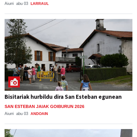
Aiurri
abu 03
LARRAUL
Bisitariak hurbildu dira San Esteban egunean
SAN ESTEBAN JAIAK GOIBURUN 2026
Aiurri
abu 03
ANDOAIN