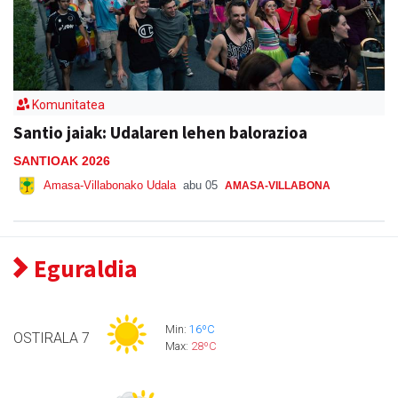
Komunitatea
Santio jaiak: Udalaren lehen balorazioa
SANTIOAK 2026
Amasa-Villabonako Udala
abu 05
AMASA-VILLABONA
Eguraldia
Min:
16ºC
OSTIRALA
7
Max:
28ºC