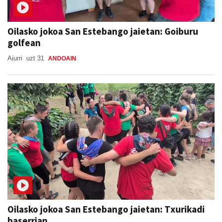
Oilasko jokoa San Estebango jaietan: Goiburu
golfean
Aiurri
uzt 31
ANDOAIN
Oilasko jokoa San Estebango jaietan: Txurikadi
baserrian