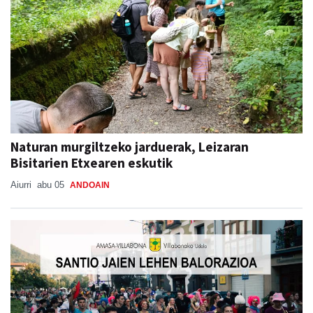
Naturan murgiltzeko jarduerak, Leizaran
Bisitarien Etxearen eskutik
Aiurri
abu 05
ANDOAIN