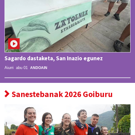
Sagardo dastaketa, San Inazio egunez
Aiurri
abu 01
ANDOAIN
Sanestebanak 2026 Goiburu