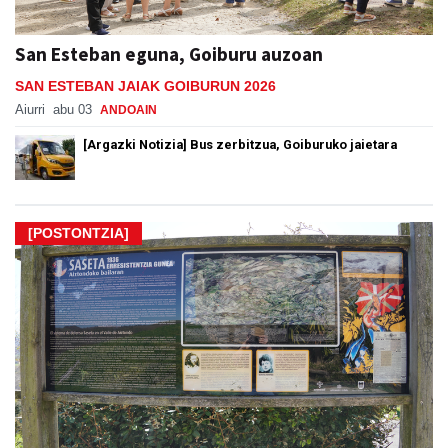
San Esteban eguna, Goiburu auzoan
SAN ESTEBAN JAIAK GOIBURUN 2026
Aiurri
abu 03
ANDOAIN
[Argazki Notizia] Bus zerbitzua, Goiburuko jaietara
[POSTONTZIA]