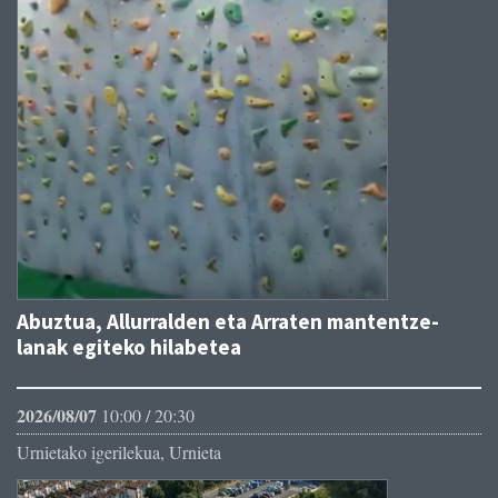
Abuztua, Allurralden eta Arraten mantentze-
lanak egiteko hilabetea
2026/08/07
10:00 / 20:30
Urnietako igerilekua, Urnieta