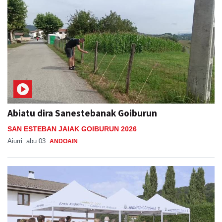
Abiatu dira Sanestebanak Goiburun
SAN ESTEBAN JAIAK GOIBURUN 2026
Aiurri
abu 03
ANDOAIN