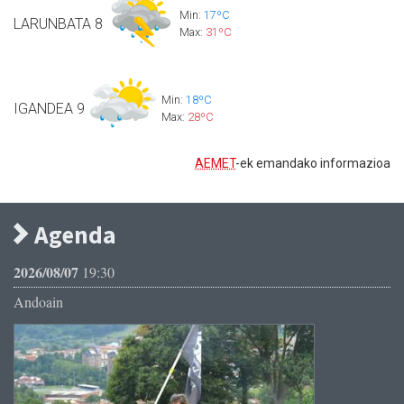
Min:
17ºC
LARUNBATA
8
Max:
31ºC
Min:
18ºC
IGANDEA
9
Max:
28ºC
AEMET
-ek emandako informazioa
Agenda
2026/08/07
19:30
Andoain