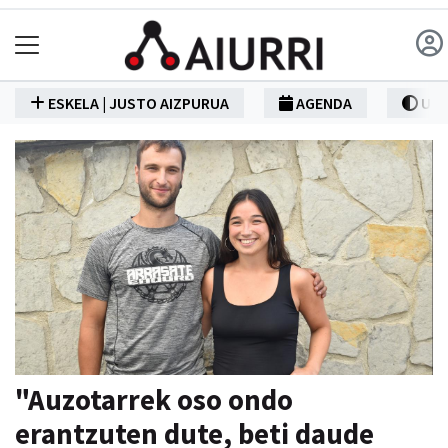
ESKELA | JUSTO AIZPURUA
AGENDA
UDA
"Auzotarrek oso ondo
erantzuten dute, beti daude