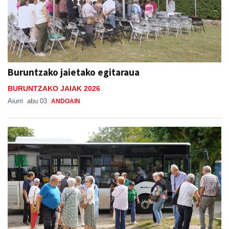
Buruntzako jaietako egitaraua
BURUNTZAKO JAIAK 2026
Aiurri
abu 03
ANDOAIN