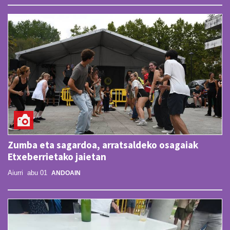
Zumba eta sagardoa, arratsaldeko osagaiak
Etxeberrietako jaietan
Aiurri
abu 01
ANDOAIN