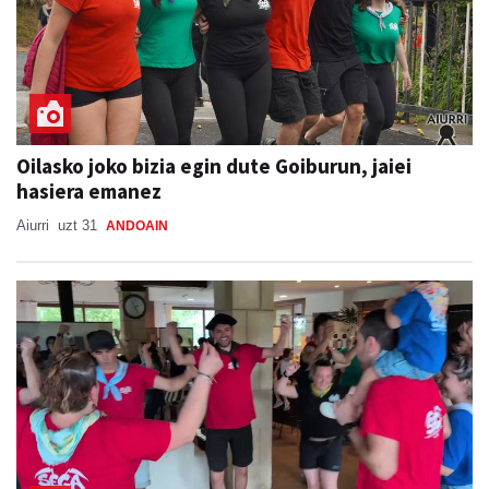
Oilasko joko bizia egin dute Goiburun, jaiei
hasiera emanez
Aiurri
uzt 31
ANDOAIN