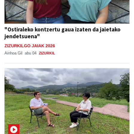
"Ostiraleko kontzertu gaua izaten da jaietako
jendetsuena"
ZIZURKILGO JAIAK 2026
Ainhoa Gil
abu 04
ZIZURKIL