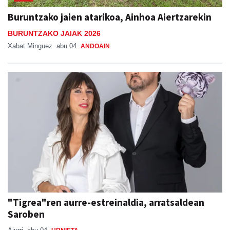
Buruntzako jaien atarikoa, Ainhoa Aiertzarekin
BURUNTZAKO JAIAK 2026
Xabat Minguez
abu 04
ANDOAIN
"Tigrea"ren aurre-estreinaldia, arratsaldean
Saroben