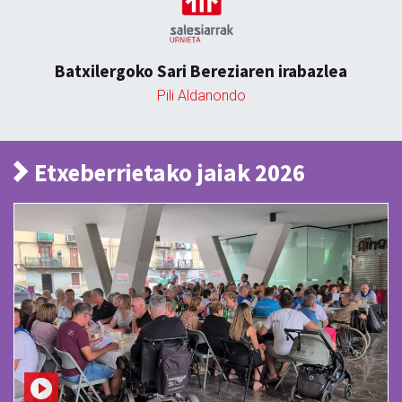
Batxilergoko Sari Bereziaren irabazlea
Pili Aldanondo
Etxeberrietako jaiak 2026