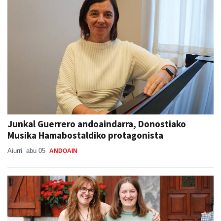
Junkal Guerrero andoaindarra, Donostiako
Musika Hamabostaldiko protagonista
Aiurri
abu 05
ANDOAIN