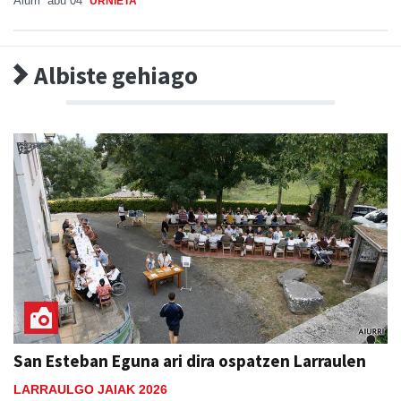
Aiurri
abu 04
URNIETA
Albiste gehiago
San Esteban Eguna ari dira ospatzen Larraulen
LARRAULGO JAIAK 2026