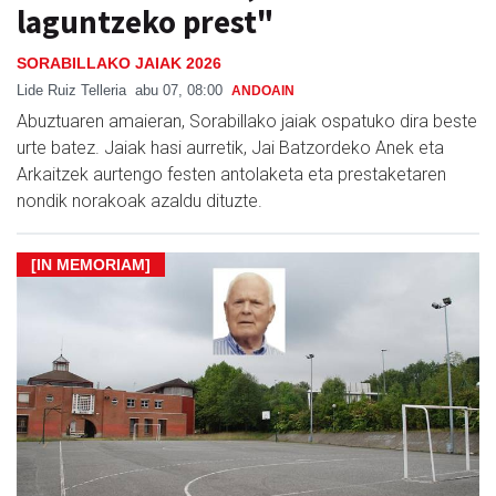
laguntzeko prest"
SORABILLAKO JAIAK 2026
Lide Ruiz Telleria
abu 07, 08:00
ANDOAIN
Abuztuaren amaieran, Sorabillako jaiak ospatuko dira beste
urte batez. Jaiak hasi aurretik, Jai Batzordeko Anek eta
Arkaitzek aurtengo festen antolaketa eta prestaketaren
nondik norakoak azaldu dituzte.
[IN MEMORIAM]