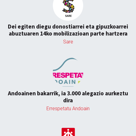
Dei egiten diegu donostiarrei eta gipuzkoarrei
abuztuaren 14ko mobilizazioan parte hartzera
Sare
Andoainen bakarrik, ia 3.000 alegazio aurkeztu
dira
Errespetatu Andoain