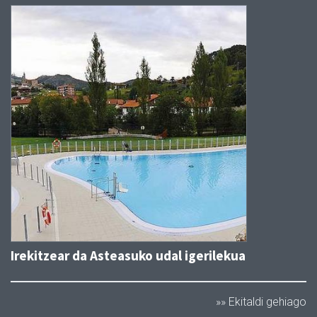
Irekitzear da Asteasuko udal igerilekua
»» Ekitaldi gehiago