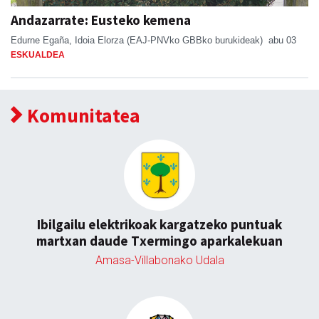
Andazarrate: Eusteko kemena
Edurne Egaña, Idoia Elorza (EAJ-PNVko GBBko burukideak)
abu 03
ESKUALDEA
Komunitatea
Ibilgailu elektrikoak kargatzeko puntuak
martxan daude Txermingo aparkalekuan
Amasa-Villabonako Udala