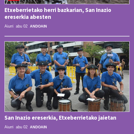
Etxeberrietako herri bazkarian, San Inazio
ereserkia abesten
Aiurri
abu 02
ANDOAIN
San Inazio ereserkia, Etxeberrietako jaietan
Aiurri
abu 02
ANDOAIN