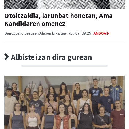
Otoitzaldia, larunbat honetan, Ama
Kandidaren omenez
Berrozpeko Jesusen Alaben Elkartea
abu 07, 09:25
ANDOAIN
Albiste izan dira gurean