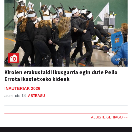
Kirolen erakustaldi ikusgarria egin dute Pello
Errota ikastetxeko kideek
INAUTERIAK 2026
aiurri
ots 13
ASTEASU
ALBISTE GEHIAGO »»