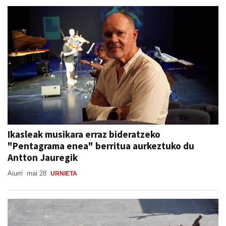
Ikasleak musikara erraz bideratzeko
"Pentagrama enea" berritua aurkeztuko du
Antton Jauregik
Aiurri
mai 28
URNIETA