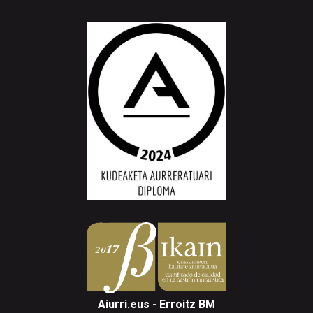
Aiurri.eus - Erroitz BM