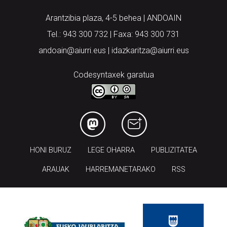
Arantzibia plaza, 4-5 behea | ANDOAIN
Tel.: 943 300 732 | Faxa: 943 300 731
andoain@aiurri.eus | idazkaritza@aiurri.eus
Codesyntaxek garatua
HONI BURUZ
LEGE OHARRA
PUBLIZITATEA
ARAUAK
HARREMANETARAKO
RSS