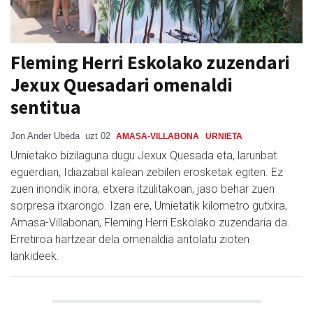
Fleming Herri Eskolako zuzendari
Jexux Quesadari omenaldi
sentitua
Jon Ander Ubeda
uzt 02
AMASA-VILLABONA
URNIETA
Urnietako bizilaguna dugu Jexux Quesada eta, larunbat
eguerdian, Idiazabal kalean zebilen erosketak egiten. Ez
zuen inondik inora, etxera itzulitakoan, jaso behar zuen
sorpresa itxarongo. Izan ere, Urnietatik kilometro gutxira,
Amasa-Villabonan, Fleming Herri Eskolako zuzendaria da.
Erretiroa hartzear dela omenaldia antolatu zioten
lankideek.