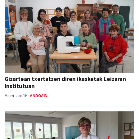
Gizartean txertatzen diren ikasketak Leizaran
Institutuan
Aiurri
api 16
ANDOAIN