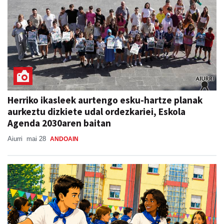
Herriko ikasleek aurtengo esku-hartze planak
aurkeztu dizkiete udal ordezkariei, Eskola
Agenda 2030aren baitan
Aiurri
mai 28
ANDOAIN