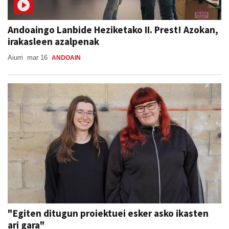
Andoaingo Lanbide Heziketako II. Prest! Azokan,
irakasleen azalpenak
Aiurri
mar 16
ANDOAIN
"Egiten ditugun proiektuei esker asko ikasten
ari gara"