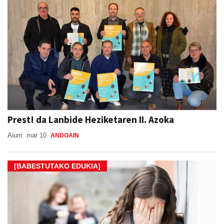
Prest! da Lanbide Heziketaren II. Azoka
Aiurri
mar 10
ANDOAIN
[BABESTUTAKO EDUKIA]