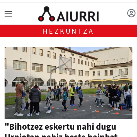
HEZKUNTZA
"Bihotzez eskertu nahi dugu
Urnietan nahiz beste hainbat