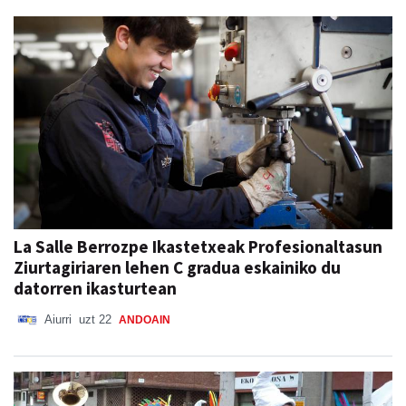
La Salle Berrozpe Ikastetxeak Profesionaltasun
Ziurtagiriaren lehen C gradua eskainiko du
datorren ikasturtean
Aiurri
uzt 22
ANDOAIN