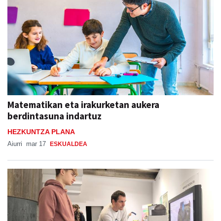
Matematikan eta irakurketan aukera
berdintasuna indartuz
HEZKUNTZA PLANA
Aiurri
mar 17
ESKUALDEA