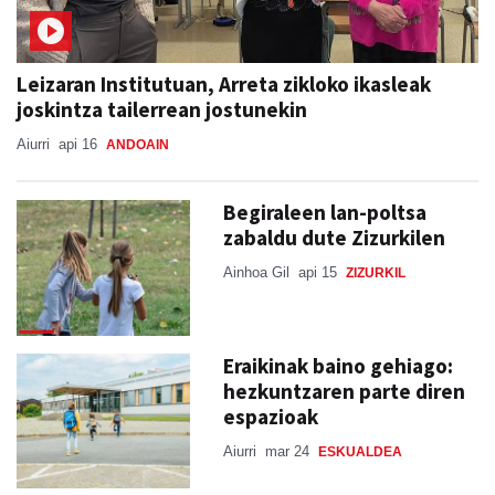
Leizaran Institutuan, Arreta zikloko ikasleak
joskintza tailerrean jostunekin
Aiurri
api 16
ANDOAIN
Begiraleen lan-poltsa
zabaldu dute Zizurkilen
Ainhoa Gil
api 15
ZIZURKIL
Eraikinak baino gehiago:
hezkuntzaren parte diren
espazioak
Aiurri
mar 24
ESKUALDEA