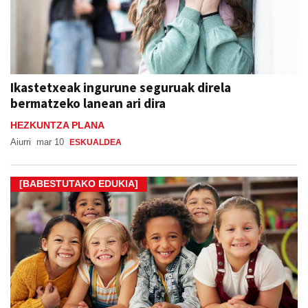
Ikastetxeak ingurune seguruak direla
bermatzeko lanean ari dira
HEZKUNTZA PLANA
Aiurri
mar 10
ESKUALDEA
[BABESTUTAKO EDUKIA]