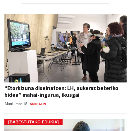
“Etorkizuna diseinatzen: LH, aukeraz beteriko
bidea” mahai-ingurua, ikusgai
Aiurri
mar 18
ANDOAIN
[BABESTUTAKO EDUKIA]