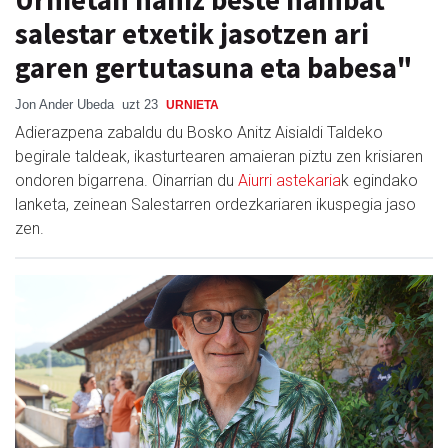
salestar etxetik jasotzen ari
garen gertutasuna eta babesa"
Jon Ander Ubeda
uzt 23
URNIETA
Adierazpena zabaldu du Bosko Anitz Aisialdi Taldeko
begirale taldeak, ikasturtearen amaieran piztu zen krisiaren
ondoren bigarrena. Oinarrian du
Aiurri astekaria
k egindako
lanketa, zeinean Salestarren ordezkariaren ikuspegia jaso
zen.