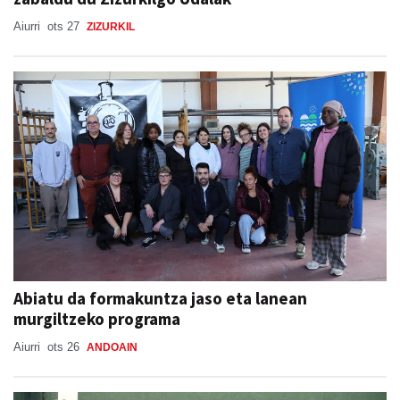
Aiurri
ots 27
ZIZURKIL
Abiatu da formakuntza jaso eta lanean
murgiltzeko programa
Aiurri
ots 26
ANDOAIN