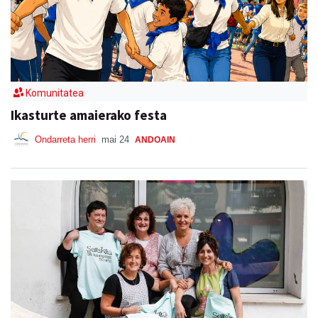
Komunitatea
Ikasturte amaierako festa
Ondarreta herri
mai 24
ANDOAIN