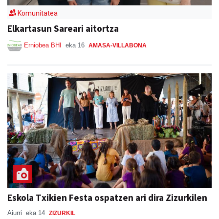
Komunitatea
Elkartasun Sareari aitortza
Erniobea BHI
eka 16
AMASA-VILLABONA
Eskola Txikien Festa ospatzen ari dira Zizurkilen
Aiurri
eka 14
ZIZURKIL