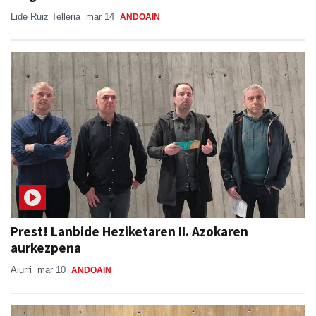
Lide Ruiz Telleria
mar 14
ANDOAIN
Prest! Lanbide Heziketaren II. Azokaren
aurkezpena
Aiurri
mar 10
ANDOAIN