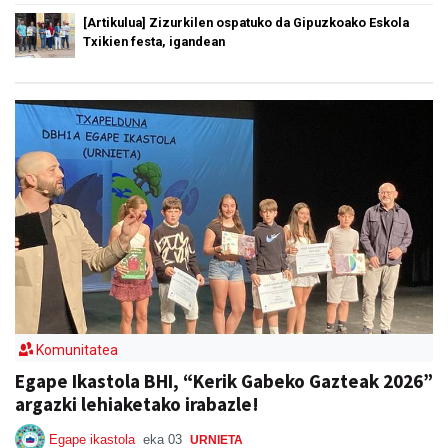
[Artikulua] Zizurkilen ospatuko da Gipuzkoako Eskola
Txikien festa, igandean
Komunitatea
Egape Ikastola BHI, “Kerik Gabeko Gazteak 2026”
argazki lehiaketako irabazle!
Egape ikastola
eka 03
URNIETA