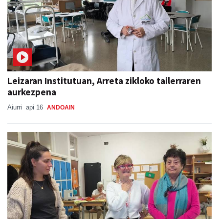
Leizaran Institutuan, Arreta zikloko tailerraren
aurkezpena
Aiurri
api 16
ANDOAIN