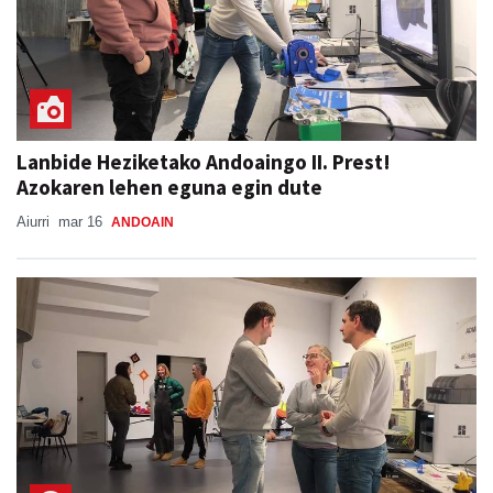
Lanbide Heziketako Andoaingo II. Prest!
Azokaren lehen eguna egin dute
Aiurri
mar 16
ANDOAIN