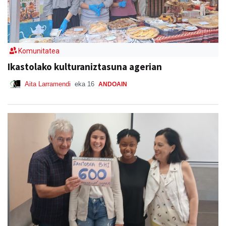
Komunitatea
Ikastolako kulturaniztasuna agerian
Aita Larramendi
eka 16
ANDOAIN