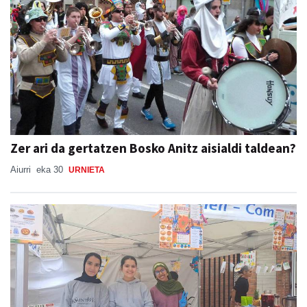
Zer ari da gertatzen Bosko Anitz aisialdi taldean?
Aiurri
eka 30
URNIETA