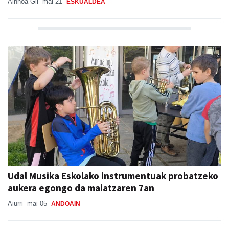
Ainhoa Gil
mai 21
ESKUALDEA
Udal Musika Eskolako instrumentuak probatzeko
aukera egongo da maiatzaren 7an
Aiurri
mai 05
ANDOAIN