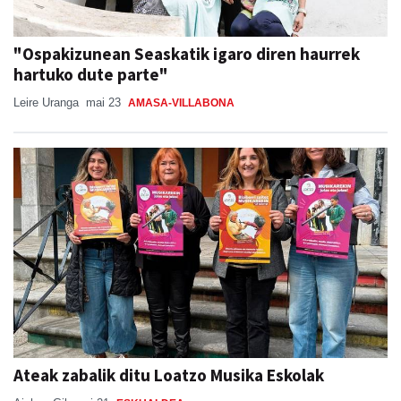
"Ospakizunean Seaskatik igaro diren haurrek
hartuko dute parte"
Leire Uranga
mai 23
AMASA-VILLABONA
Ateak zabalik ditu Loatzo Musika Eskolak