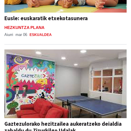
Eusle: euskaratik etxekotasunera
HEZKUNTZA PLANA
Aiurri
mar 06
ESKUALDEA
Gaztezulorako hezitzailea aukeratzeko deialdia
zabaldu du Zizurkilgo Udalak