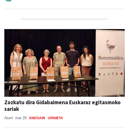
Zozkatu dira Gidabaimena Euskaraz egitasmoko
sariak
Aiurri
mai 29
ANDOAIN
URNIETA