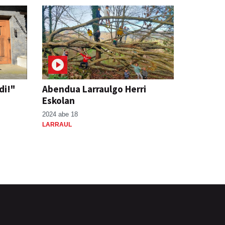
di!"
Abendua Larraulgo Herri
Eskolan
2024 abe 18
LARRAUL