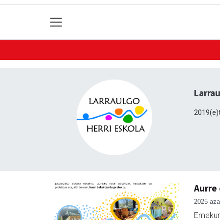
Larrau
2019(e)t
Aurre
2025 aza
Emakum