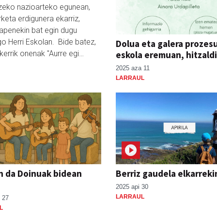
zeko nazioarteko egunean,
keta erdigunera ekarriz,
kapenekin bat egin dugu
go Herri Eskolan. Bide batez,
Dolua eta galera prozes
kerrik onenak "Aurre egi…
eskola eremuan, hitzald
2025 aza 11
LARRAUL
 da Doinuak bidean
Berriz gaudela elkarreki
2025 api 30
LARRAUL
 27
L