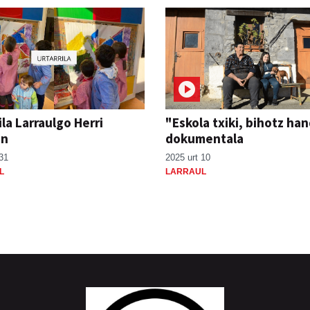
ila Larraulgo Herri
"Eskola txiki, bihotz han
an
dokumentala
31
2025 urt 10
L
LARRAUL