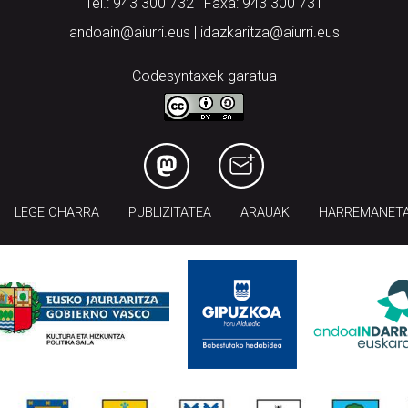
Tel.: 943 300 732 | Faxa: 943 300 731
andoain@aiurri.eus | idazkaritza@aiurri.eus
Codesyntaxek garatua
LEGE OHARRA
PUBLIZITATEA
ARAUAK
HARREMANET