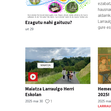
ezabat
hausnar
aldarri
Larraul
Ezagutu nahi gaituzu?
gure es
urt 29
Maiatza Larraulgo Herri
Hemen
Eskolan
2025!
2025 mai 30
1
2025 mai
LARRAU