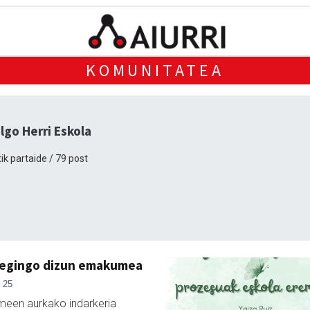
KOMUNITATEA
lgo Herri Eskola
ik partaide / 79 post
 egingo dizun emakumea
 25
een aurkako indarkeria