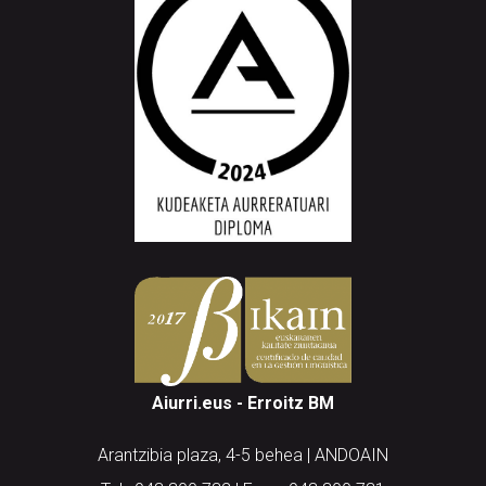
Aiurri.eus - Erroitz BM
Arantzibia plaza, 4-5 behea | ANDOAIN