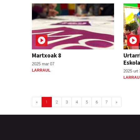
Martxoak 8
Urtarr
Eskol
2025 mar 07
LARRAUL
2025 urt 
LARRAU
«
1
2
3
4
5
6
7
»