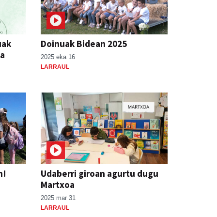
uak
Doinuak Bidean 2025
ia
2025 eka 16
LARRAUL
n!
Udaberri giroan agurtu dugu
Martxoa
2025 mar 31
LARRAUL