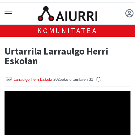
KOMUNITATEA
Urtarrila Larraulgo Herri
Eskolan
Larraulgo Herri Eskola
2025eko urtarrilaren 31