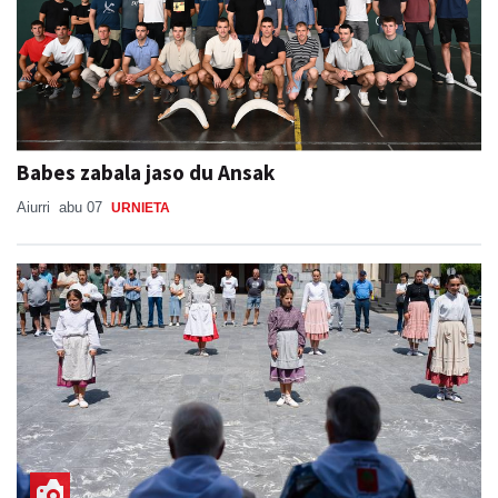
Babes zabala jaso du Ansak
Aiurri
abu 07
URNIETA