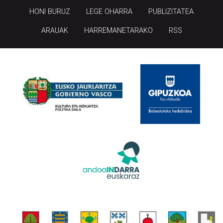
HONI BURUZ
LEGE OHARRA
PUBLIZITATEA
ARAUAK
HARREMANETARAKO
RSS