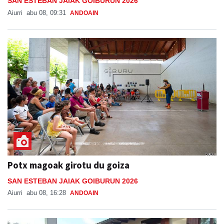
SAN ESTEBAN JAIAK GOIBURUN 2026
Aiurri
abu 08, 09:31
ANDOAIN
Potx magoak girotu du goiza
SAN ESTEBAN JAIAK GOIBURUN 2026
Aiurri
abu 08, 16:28
ANDOAIN