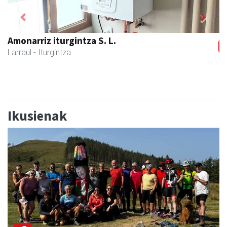
Previous
Next
Larraulgo herri ostatua
Larraul
- Jatetxeak
Ikusienak