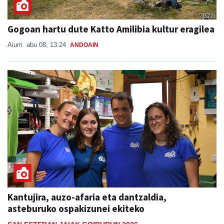
Gogoan hartu dute Katto Amilibia kultur eragilea
Aiurri
abu 08, 13:24
ANDOAIN
Kantujira, auzo-afaria eta dantzaldia,
asteburuko ospakizunei ekiteko