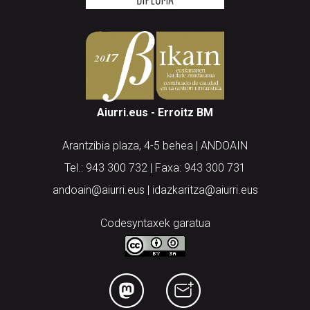
Aiurri.eus - Erroitz BM
Arantzibia plaza, 4-5 behea | ANDOAIN
Tel.: 943 300 732 | Faxa: 943 300 731
andoain@aiurri.eus | idazkaritza@aiurri.eus
Codesyntaxek garatua