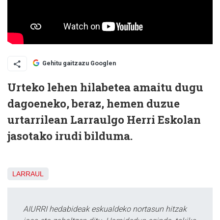
Gehitu gaitzazu Googlen
Urteko lehen hilabetea amaitu dugu
dagoeneko, beraz, hemen duzue
urtarrilean Larraulgo Herri Eskolan
jasotako irudi bilduma.
LARRAUL
AIURRI hedabideak eskualdeko nortasun hitzak