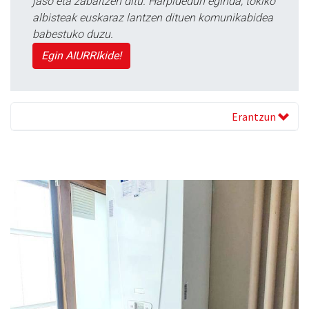
jaso eta zabaltzen ditu. Harpidedun eginda, tokiko
albisteak euskaraz lantzen dituen komunikabidea
babestuko duzu.
Egin AIURRIkide!
Erantzun