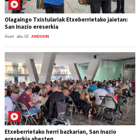
Olagaingo Txistulariak Etxeberrietako jaietan:
San Inazio ereserkia
Aiurri
abu 02
ANDOAIN
Etxeberrietako herri bazkarian, San Inazio
ereserkia abesten