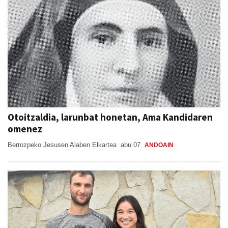
Otoitzaldia, larunbat honetan, Ama Kandidaren
omenez
Berrozpeko Jesusen Alaben Elkartea
abu 07
ANDOAIN