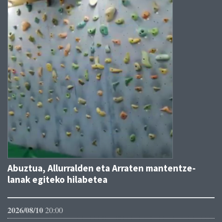
Abuztua, Allurralden eta Arraten mantentze-
lanak egiteko hilabetea
2026/08/10
20:00