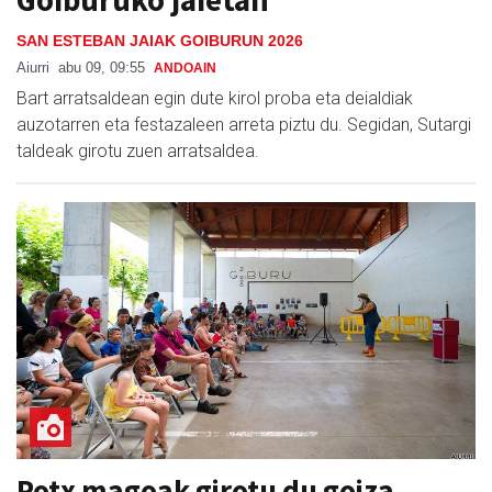
SAN ESTEBAN JAIAK GOIBURUN 2026
Aiurri
abu 09, 09:55
ANDOAIN
Bart arratsaldean egin dute kirol proba eta deialdiak
auzotarren eta festazaleen arreta piztu du. Segidan, Sutargi
taldeak girotu zuen arratsaldea.
Potx magoak girotu du goiza