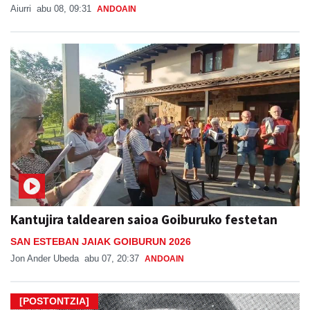
Aiurri
abu 08, 09:31
ANDOAIN
Kantujira taldearen saioa Goiburuko festetan
SAN ESTEBAN JAIAK GOIBURUN 2026
Jon Ander Ubeda
abu 07, 20:37
ANDOAIN
[POSTONTZIA]