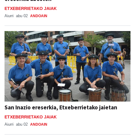
ETXEBERRIETAKO JAIAK
Aiurri
abu 02
ANDOAIN
San Inazio ereserkia, Etxeberrietako jaietan
ETXEBERRIETAKO JAIAK
Aiurri
abu 02
ANDOAIN