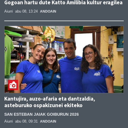
Gogoan hartu dute Katto Amilibia kultur eragilea
Aiurri
abu 08, 13:24
ANDOAIN
Kantujira, auzo-afaria eta dantzaldia,
asteburuko ospakizunei ekiteko
SAN ESTEBAN JAIAK GOIBURUN 2026
Aiurri
abu 08, 09:31
ANDOAIN