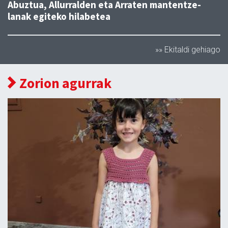
Abuztua, Allurralden eta Arraten mantentze-
lanak egiteko hilabetea
»» Ekitaldi gehiago
Zorion agurrak