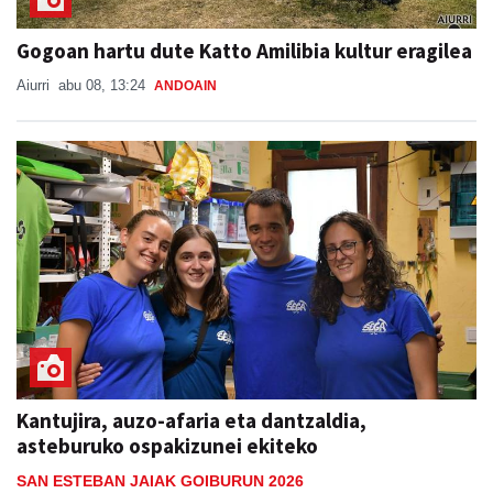
Gogoan hartu dute Katto Amilibia kultur eragilea
Aiurri
abu 08, 13:24
ANDOAIN
Kantujira, auzo-afaria eta dantzaldia,
asteburuko ospakizunei ekiteko
SAN ESTEBAN JAIAK GOIBURUN 2026