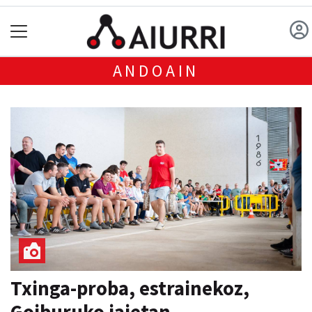
ANDOAIN
Txinga-proba, estrainekoz,
Goiburuko jaietan