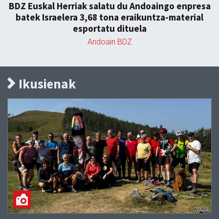
BDZ Euskal Herriak salatu du Andoaingo enpresa
batek Israelera 3,68 tona eraikuntza-material
esportatu dituela
Andoain BDZ
Ikusienak