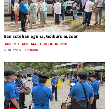
San Esteban eguna, Goiburu auzoan
SAN ESTEBAN JAIAK GOIBURUN 2026
Aiurri
abu 03
ANDOAIN