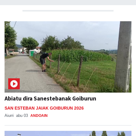
Abiatu dira Sanestebanak Goiburun
SAN ESTEBAN JAIAK GOIBURUN 2026
Aiurri
abu 03
ANDOAIN