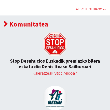
ALBISTE GEHIAGO »»
Komunitatea
Stop Desahucios Euskadik premiazko bilera
eskatu dio Denis Itxaso Sailburuari
Kaleratzeak Stop Andoain