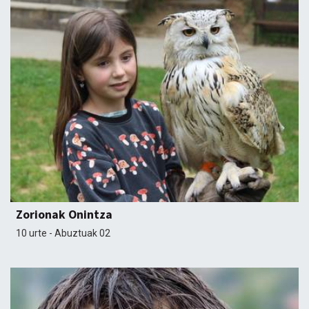
Zorionak Onintza
10 urte - Abuztuak 02