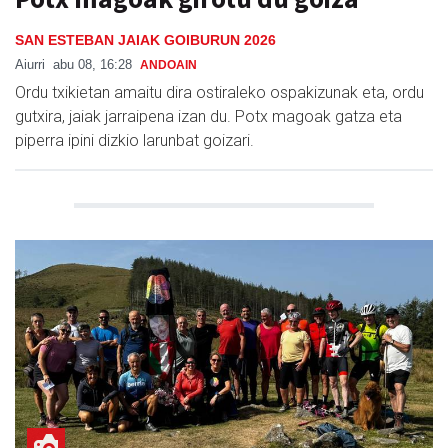
SAN ESTEBAN JAIAK GOIBURUN 2026
Aiurri
abu 08, 16:28
ANDOAIN
Ordu txikietan amaitu dira ostiraleko ospakizunak eta, ordu
gutxira, jaiak jarraipena izan du. Potx magoak gatza eta
piperra ipini dizkio larunbat goizari.