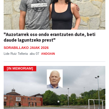
"Auzotarrek oso ondo erantzuten dute, beti
daude laguntzeko prest"
SORABILLAKO JAIAK 2026
Lide Ruiz Telleria
abu 07
ANDOAIN
[IN MEMORIAM]