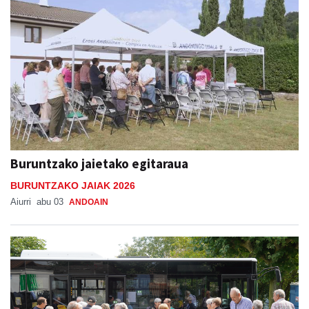
Buruntzako jaietako egitaraua
BURUNTZAKO JAIAK 2026
Aiurri
abu 03
ANDOAIN