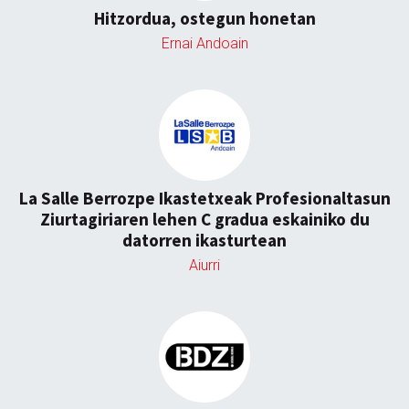
Hitzordua, ostegun honetan
Ernai Andoain
La Salle Berrozpe Ikastetxeak Profesionaltasun
Ziurtagiriaren lehen C gradua eskainiko du
datorren ikasturtean
Aiurri