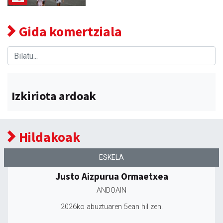
Gida komertziala
Izkiriota ardoak
Hildakoak
ESKELA
Justo Aizpurua Ormaetxea
ANDOAIN
2026ko abuztuaren 5ean hil zen.