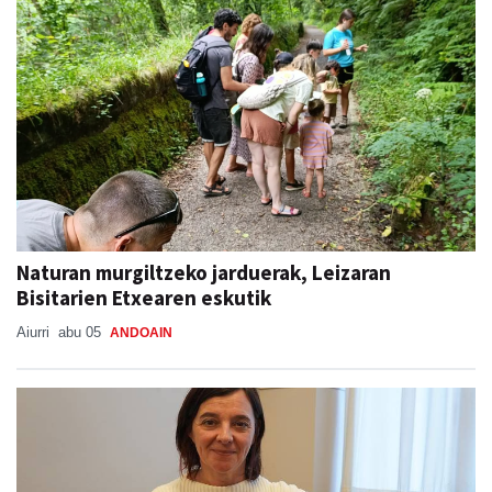
Naturan murgiltzeko jarduerak, Leizaran
Bisitarien Etxearen eskutik
Aiurri
abu 05
ANDOAIN