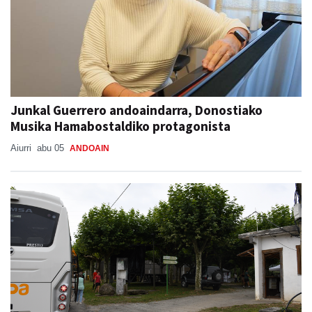
Junkal Guerrero andoaindarra, Donostiako
Musika Hamabostaldiko protagonista
Aiurri
abu 05
ANDOAIN