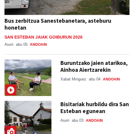
Bus zerbitzua Sanestebanetara, asteburu
honetan
SAN ESTEBAN JAIAK GOIBURUN 2026
Aiurri
abu 05
ANDOAIN
Buruntzako jaien atarikoa,
Ainhoa Aiertzarekin
Xabat Minguez
abu 04
ANDOAIN
Bisitariak hurbildu dira San
Esteban egunean
Aiurri
abu 03
ANDOAIN