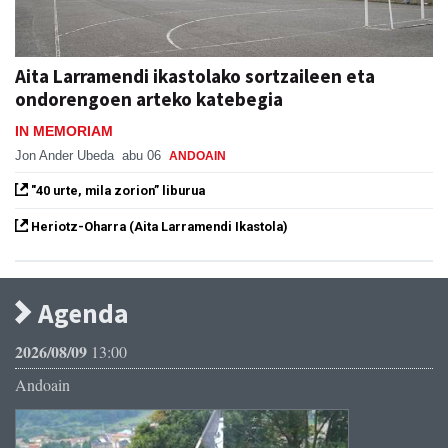
Aita Larramendi ikastolako sortzaileen eta
ondorengoen arteko katebegia
IN MEMORIAM
Jon Ander Ubeda
abu 06
ANDOAIN
"40 urte, mila zorion” liburua
Heriotz-Oharra (Aita Larramendi Ikastola)
Agenda
2026/08/09
13:00
Andoain