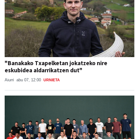
"Banakako Txapelketan jokatzeko nire
eskubidea aldarrikatzen dut"
Aiurri
abu 07, 12:00
URNIETA