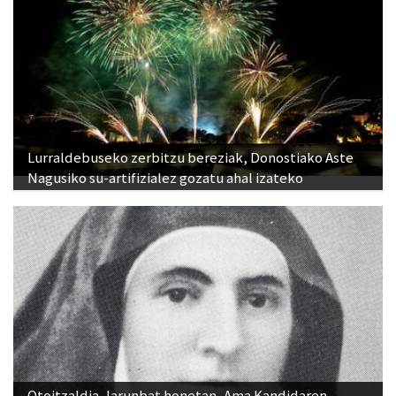
Lurraldebuseko zerbitzu bereziak, Donostiako Aste
Nagusiko su-artifizialez gozatu ahal izateko
Otoitzaldia, larunbat honetan, Ama Kandidaren