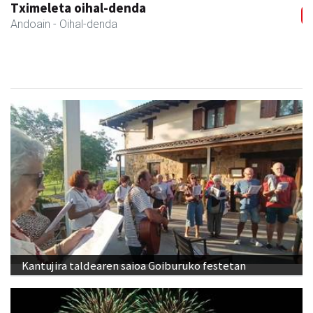
Ormendi kirolak
Andoain
- Kirol dendak
Kantujira taldearen saioa Goiburuko festetan