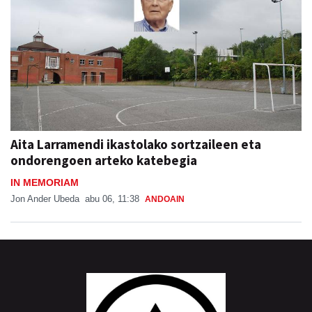
Aita Larramendi ikastolako sortzaileen eta
ondorengoen arteko katebegia
IN MEMORIAM
Jon Ander Ubeda
abu 06, 11:38
ANDOAIN