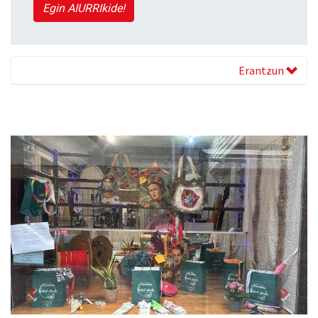
Egin AIURRIkide!
Erantzun
Previous
Next