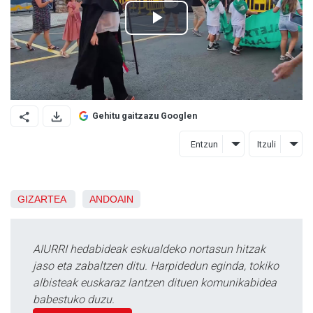
Gehitu gaitzazu Googlen
Entzun
Itzuli
GIZARTEA
ANDOAIN
AIURRI hedabideak eskualdeko nortasun hitzak
jaso eta zabaltzen ditu. Harpidedun eginda, tokiko
albisteak euskaraz lantzen dituen komunikabidea
babestuko duzu.