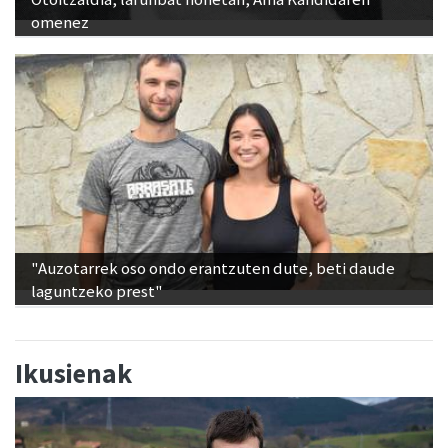
omenez
"Auzotarrek oso ondo erantzuten dute, beti daude
laguntzeko prest"
Ikusienak