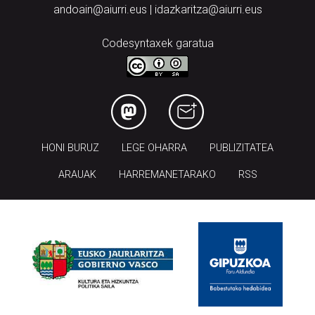
andoain@aiurri.eus | idazkaritza@aiurri.eus
Codesyntaxek garatua
HONI BURUZ
LEGE OHARRA
PUBLIZITATEA
ARAUAK
HARREMANETARAKO
RSS