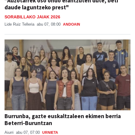
"Auzotarrek oso ondo erantzuten dute, beti
daude laguntzeko prest"
SORABILLAKO JAIAK 2026
Lide Ruiz Telleria
abu 07, 08:00
ANDOAIN
Burrunba, gazte euskaltzaleen ekimen berria
Beterri-Buruntzan
Aiurri
abu 07, 07:00
URNIETA