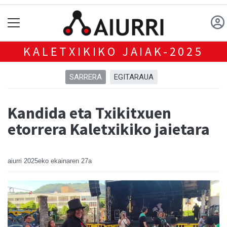
KALETXIKIKO JAIAK-2025
SARRERA
EGITARAUA
Kandida eta Txikitxuen
etorrera Kaletxikiko jaietara
aiurri
2025eko ekainaren 27a