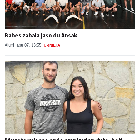
Babes zabala jaso du Ansak
Aiurri
abu 07, 13:55
URNIETA