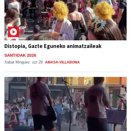
Distopia, Gazte Eguneko animatzaileak
SANTIOAK 2026
Xabat Minguez
uzt 28
AMASA-VILLABONA