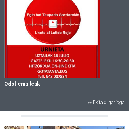
Odol-emaileak
»» Ekitaldi gehiago