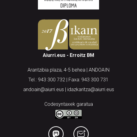
Aiurri.eus - Erroitz BM
Arantzibia plaza, 4-5 behea | ANDOAIN
Tel.: 943 300 732 | Faxa: 943 300 731
andoain@aiurri.eus | idazkaritza@aiurri.eus
Codesyntaxek garatua