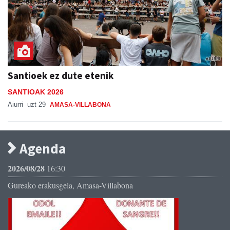
Santioek ez dute etenik
SANTIOAK 2026
Aiurri
uzt 29
AMASA-VILLABONA
Agenda
2026/08/28
16:30
Gureako erakusgela, Amasa-Villabona