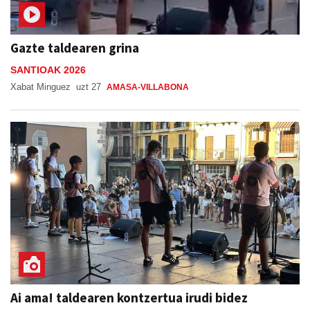
Gazte taldearen grina
SANTIOAK 2026
Xabat Minguez
uzt 27
AMASA-VILLABONA
Ai ama! taldearen kontzertua irudi bidez