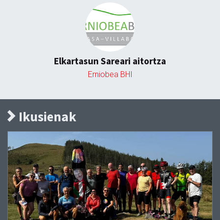
Elkartasun Sareari aitortza
Erniobea BHI
Ikusienak