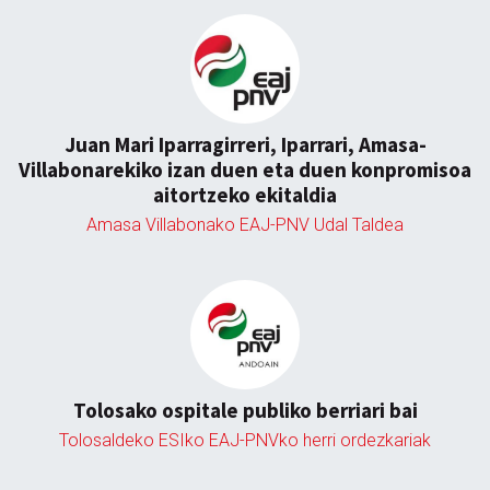
Juan Mari Iparragirreri, Iparrari, Amasa-
Villabonarekiko izan duen eta duen konpromisoa
aitortzeko ekitaldia
Amasa Villabonako EAJ-PNV Udal Taldea
Tolosako ospitale publiko berriari bai
Tolosaldeko ESIko EAJ-PNVko herri ordezkariak