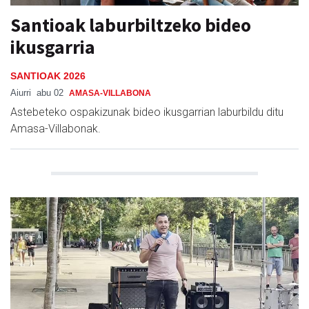
Santioak laburbiltzeko bideo
ikusgarria
SANTIOAK 2026
Aiurri
abu 02
AMASA-VILLABONA
Astebeteko ospakizunak bideo ikusgarrian laburbildu ditu
Amasa-Villabonak.