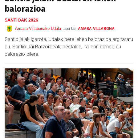
balorazioa
SANTIOAK 2026
Amasa-Villabonako Udala
abu 05
AMASA-VILLABONA
Santio jaiak igarota, Udalak bere lehen balorazioa argitaratu
du. Santio Jai Batzordeak, bestalde, irailean egingo du
balorazio-bilera.