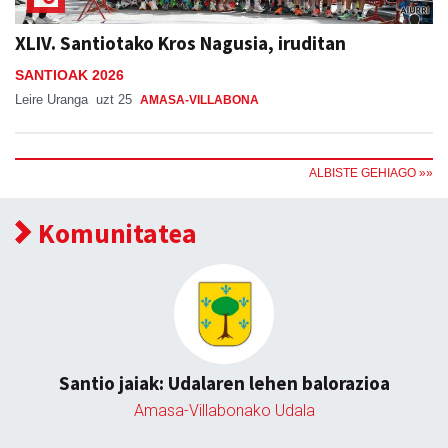
XLIV. Santiotako Kros Nagusia, iruditan
SANTIOAK 2026
Leire Uranga
uzt 25
AMASA-VILLABONA
ALBISTE GEHIAGO »»
Komunitatea
Santio jaiak: Udalaren lehen balorazioa
Amasa-Villabonako Udala