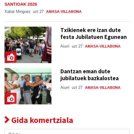
SANTIOAK 2026
Xabat Minguez
uzt 27
AMASA-VILLABONA
Txikienek ere izan dute
festa Jubilatuen Egunean
Aiurri
uzt 27
AMASA-VILLABONA
Dantzan eman dute
jubilatuek bazkalostea
Aiurri
uzt 27
AMASA-VILLABONA
Gida komertziala