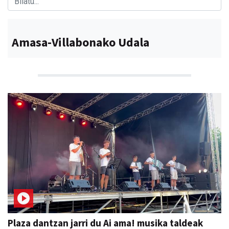
Amasa-Villabonako Udala
Plaza dantzan jarri du Ai ama! musika taldeak