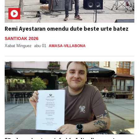
Remi Ayestaran omendu dute beste urte batez
SANTIOAK 2026
Xabat Minguez
abu 01
AMASA-VILLABONA