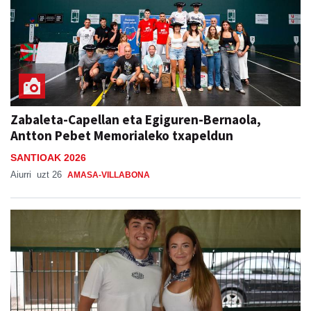
Zabaleta-Capellan eta Egiguren-Bernaola,
Antton Pebet Memorialeko txapeldun
SANTIOAK 2026
Aiurri
uzt 26
AMASA-VILLABONA