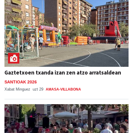
Gaztetxoen txanda izan zen atzo arratsaldean
SANTIOAK 2026
Xabat Minguez
uzt 29
AMASA-VILLABONA