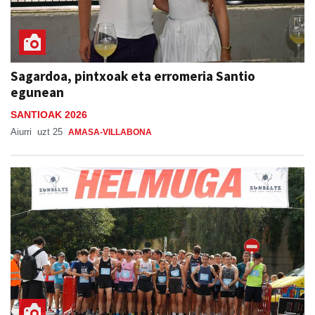
Sagardoa, pintxoak eta erromeria Santio
egunean
SANTIOAK 2026
Aiurri
uzt 25
AMASA-VILLABONA