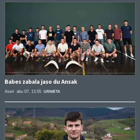
Babes zabala jaso du Ansak
Aiurri
abu 07, 13:55
URNIETA