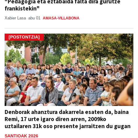
"Pedagogia eta eztabaida falta dira gurutze
frankistekin"
Xabier Lasa
abu 01
AMASA-VILLABONA
[POSTONTZIA]
Denborak ahanztura dakarrela esaten da, baina
Remi, 17 urte igaro diren arren, 2009ko
uztailaren 31k oso presente jarraitzen du gugan
SANTIOAK 2026