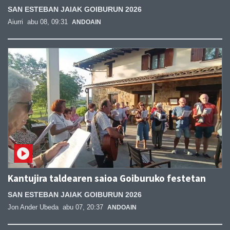
SAN ESTEBAN JAIAK GOIBURUN 2026
Aiurri
abu 08, 09:31
ANDOAIN
Kantujira taldearen saioa Goiburuko festetan
SAN ESTEBAN JAIAK GOIBURUN 2026
Jon Ander Ubeda
abu 07, 20:37
ANDOAIN