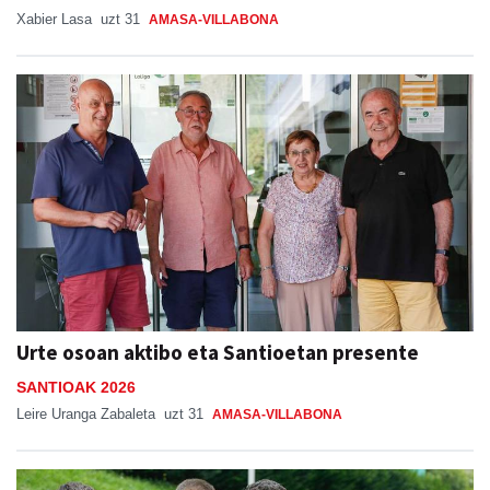
Xabier Lasa
uzt 31
AMASA-VILLABONA
Urte osoan aktibo eta Santioetan presente
SANTIOAK 2026
Leire Uranga Zabaleta
uzt 31
AMASA-VILLABONA