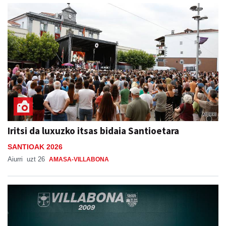
Iritsi da luxuzko itsas bidaia Santioetara
SANTIOAK 2026
Aiurri
uzt 26
AMASA-VILLABONA