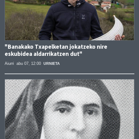
"Banakako Txapelketan jokatzeko nire
eskubidea aldarrikatzen dut"
Aiurri
abu 07, 12:00
URNIETA