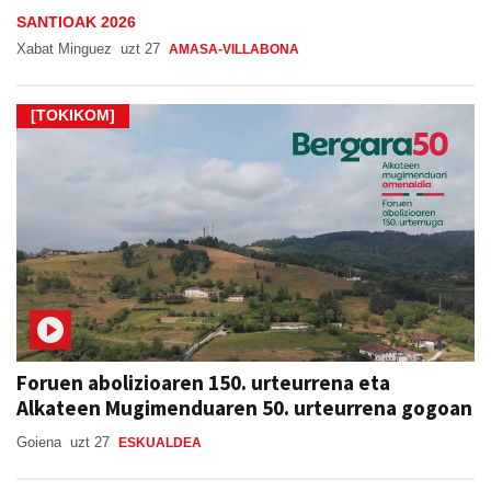
SANTIOAK 2026
Xabat Minguez
uzt 27
AMASA-VILLABONA
[TOKIKOM]
Foruen abolizioaren 150. urteurrena eta
Alkateen Mugimenduaren 50. urteurrena gogoan
Goiena
uzt 27
ESKUALDEA