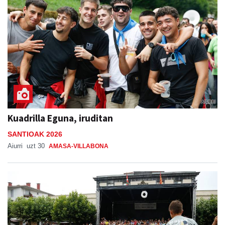
Kuadrilla Eguna, iruditan
SANTIOAK 2026
Aiurri
uzt 30
AMASA-VILLABONA