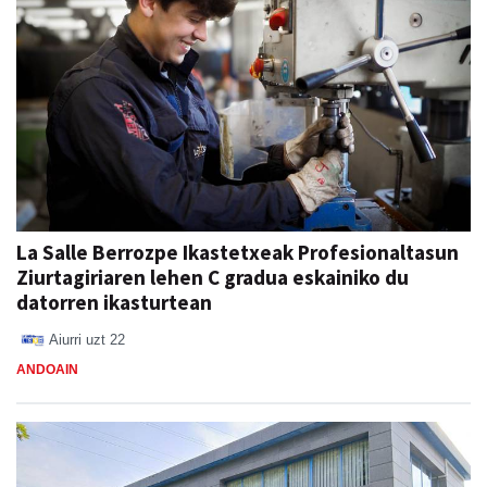
La Salle Berrozpe Ikastetxeak Profesionaltasun
Ziurtagiriaren lehen C gradua eskainiko du
datorren ikasturtean
Aiurri
uzt 22
ANDOAIN