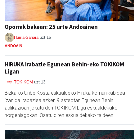
Oporrak bakean: 25 urte Andoainen
Hurria-Sahara
uzt 16
ANDOAIN
HIRUKA irabazle Egunean Behin-eko TOKIKOM
Ligan
TOKIKOM
uzt 13
Bizkaiko Uribe Kosta eskualdeko Hiruka komunikabidea
izan da irabazlea azken 9 asteotan Egunean Behin
aplikazioan jokatu den TOKIKOM Liga eskualdekako
norgehiagokan. Osatu diren eskualdekako taldeen …