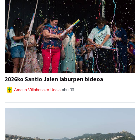
2026ko Santio Jaien laburpen bideoa
Amasa-Villabonako Udala
abu 03