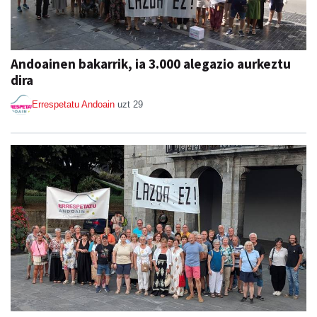
Andoainen bakarrik, ia 3.000 alegazio aurkeztu
dira
Errespetatu Andoain
uzt 29