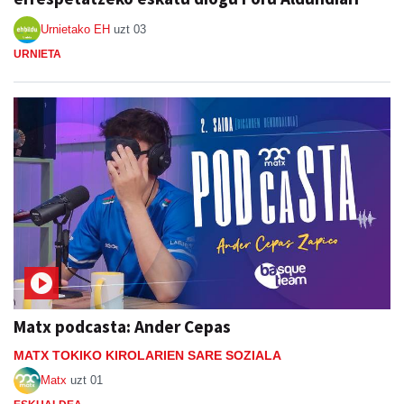
Urnietako EH
uzt 03
URNIETA
Matx podcasta: Ander Cepas
MATX TOKIKO KIROLARIEN SARE SOZIALA
Matx
uzt 01