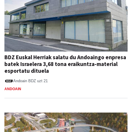
BDZ Euskal Herriak salatu du Andoaingo enpresa
batek Israelera 3,68 tona eraikuntza-material
esportatu dituela
Andoain BDZ
uzt 21
ANDOAIN