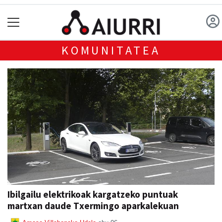
KOMUNITATEA
Ibilgailu elektrikoak kargatzeko puntuak
martxan daude Txermingo aparkalekuan