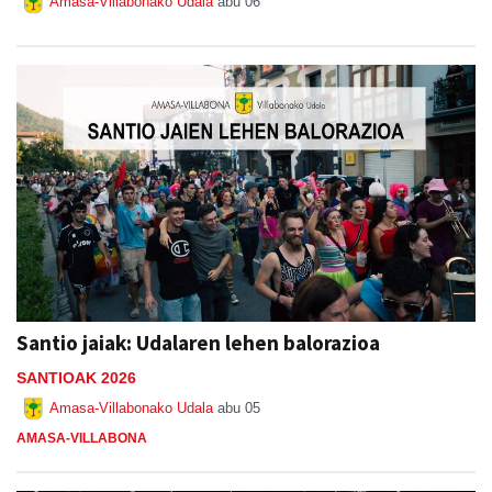
Amasa-Villabonako Udala
abu 06
Santio jaiak: Udalaren lehen balorazioa
SANTIOAK 2026
Amasa-Villabonako Udala
abu 05
AMASA-VILLABONA