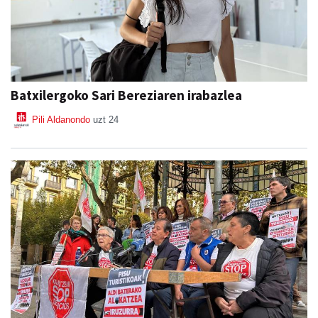
Batxilergoko Sari Bereziaren irabazlea
Pili Aldanondo
uzt 24