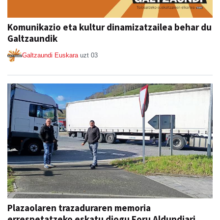
Komunikazio eta kultur dinamizatzailea behar du
Galtzaundik
Galtzaundi Euskara
uzt 03
Plazaolaren trazaduraren memoria
errespetatzeko eskatu diogu Foru Aldundiari