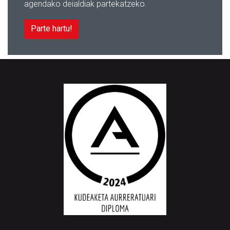
agendako deialdiak partekatzeko.
Parte hartu!