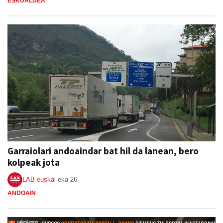
ESKUALDEA
Garraiolari andoaindar bat hil da lanean, bero
kolpeak jota
LAB euskal
eka 26
ANDOAIN