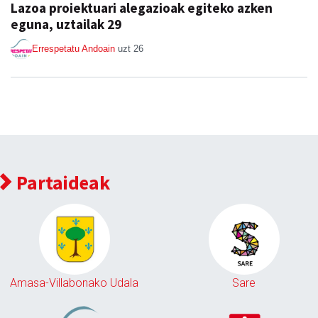
Lazoa proiektuari alegazioak egiteko azken
eguna, uztailak 29
Errespetatu Andoain
uzt 26
Partaideak
Amasa-Villabonako Udala
Sare