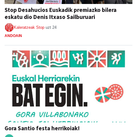
Stop Desahucios Euskadik premiazko bilera
eskatu dio Denis Itxaso Sailburuari
Kaleratzeak Stop
uzt 24
ANDOAIN
Gora Santio festa herrikoiak!