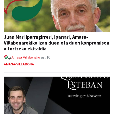
Juan Mari Iparragirreri, Iparrari, Amasa-
Villabonarekiko izan duen eta duen konpromisoa
aitortzeko ekitaldia
Amasa Villabonako
uzt 10
AMASA-VILLABONA