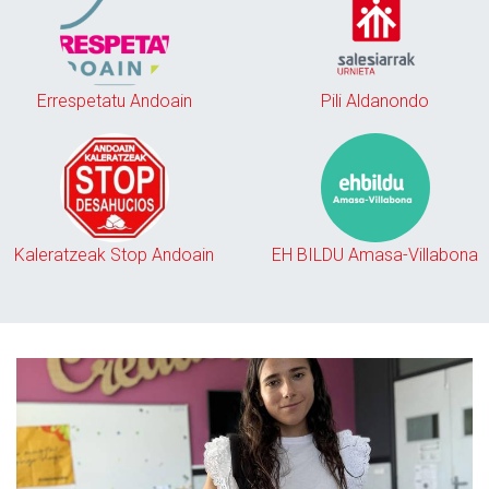
Errespetatu Andoain
Pili Aldanondo
Kaleratzeak Stop Andoain
EH BILDU Amasa-Villabona