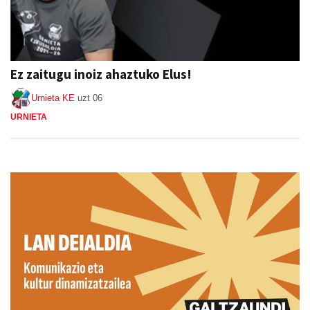
Ez zaitugu inoiz ahaztuko Elus!
Urnieta KE
uzt 06
URNIETA