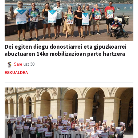
Dei egiten diegu donostiarrei eta gipuzkoarrei
abuztuaren 14ko mobilizazioan parte hartzera
Sare
uzt 30
ESKUALDEA