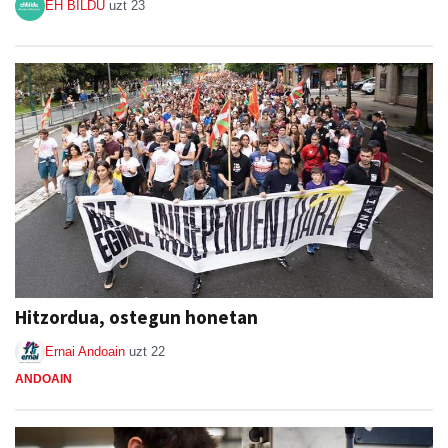
EH BILDU
uzt 23
Hitzordua, ostegun honetan
Ernai Andoain
uzt 22
ANDOAIN