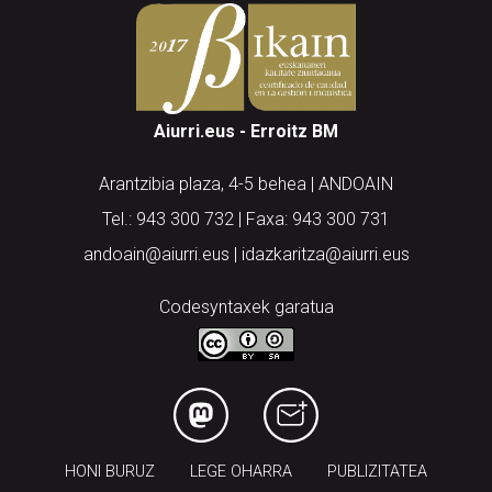
Aiurri.eus - Erroitz BM
Arantzibia plaza, 4-5 behea | ANDOAIN
Tel.: 943 300 732 | Faxa: 943 300 731
andoain@aiurri.eus | idazkaritza@aiurri.eus
Codesyntaxek garatua
HONI BURUZ
LEGE OHARRA
PUBLIZITATEA