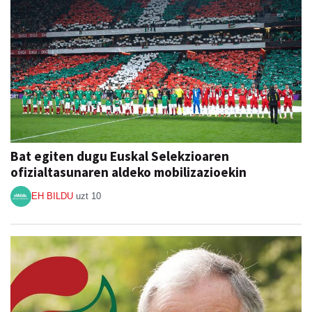
Bat egiten dugu Euskal Selekzioaren
ofizialtasunaren aldeko mobilizazioekin
EH BILDU
uzt 10