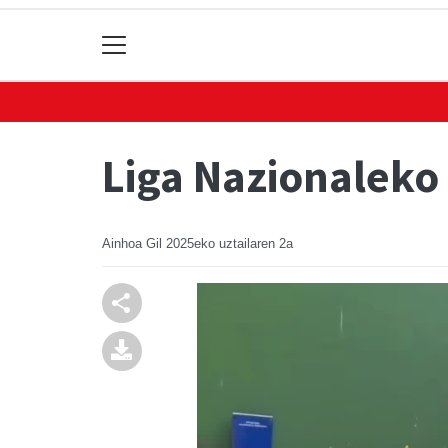
Liga Nazionaleko 
Ainhoa Gil
2025eko uztailaren 2a