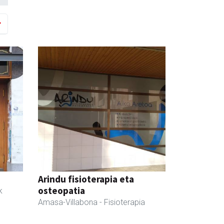
Arindu fisioterapia eta
osteopatia
k
Amasa-Villabona
- Fisioterapia