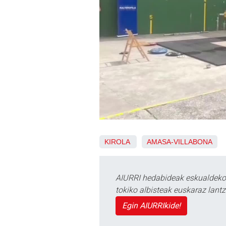
KIROLA
AMASA-VILLABONA
AIURRI hedabideak eskualdeko n
tokiko albisteak euskaraz lan
Egin AIURRIkide!