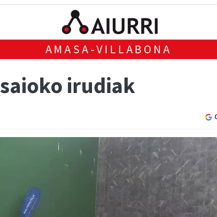
AMASA-VILLABONA
saioko irudiak