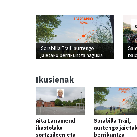
Sorabilla Trail, aurtengo
Sant
jaietako berrikuntza nagusia
balo
Ikusienak
Aita Larramendi
Sorabilla Trail,
ikastolako
aurtengo jaieta
sortzaileen eta
berrikuntza