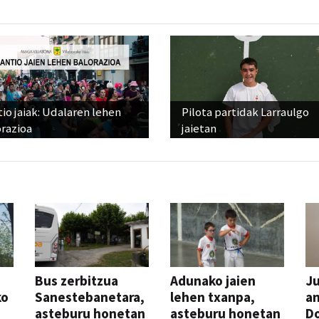
io jaiak: Udalaren lehen
Pilota partidak Larraulgo
razioa
jaietan
Bus zerbitzua
Adunako jaien
Ju
ko
Sanestebanetara,
lehen txanpa,
an
asteburu honetan
asteburu honetan
Do