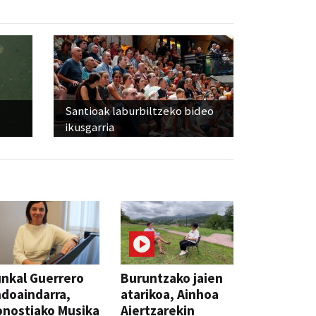
Santioak laburbiltzeko bideo
ikusgarria
nkal Guerrero
Buruntzako jaien
doaindarra,
atarikoa, Ainhoa
nostiako Musika
Aiertzarekin