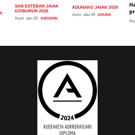
H
SAN ESTEBAN JAIAK
ADUNAKO JAIAK 2026
pr
GOIBURUN 2026
K
Aiurri
abu 05
ADUNA
Aiurri
abu 05
ANDOAIN
Aiu