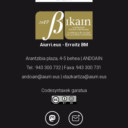
Aiurri.eus - Erroitz BM
Arantzibia plaza, 4-5 behea | ANDOAIN
Tel.: 943 300 732 | Faxa: 943 300 731
andoain@aiurri.eus | idazkaritza@aiurri.eus
Codesyntaxek garatua