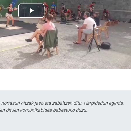
ortasun hitzak jaso eta zabaltzen ditu. Harpidedun eginda,
tzen dituen komunikabidea babestuko duzu.