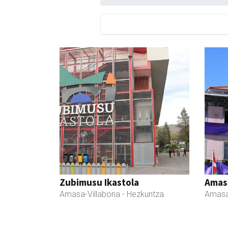
Zubimusu Ikastola
Amas
Amasa-Villabona
- Hezkuntza
Amasa