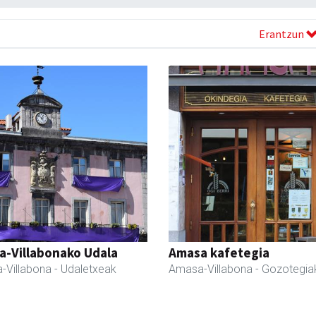
Erantzun
a-Villabonako Udala
Amasa kafetegia
-Villabona
- Udaletxeak
Amasa-Villabona
- Gozotegia