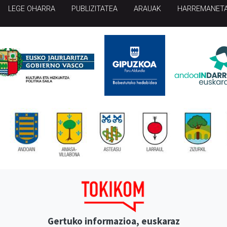
LEGE OHARRA
PUBLIZITATEA
ARAUAK
HARREMANET
Gertuko informazioa, euskaraz