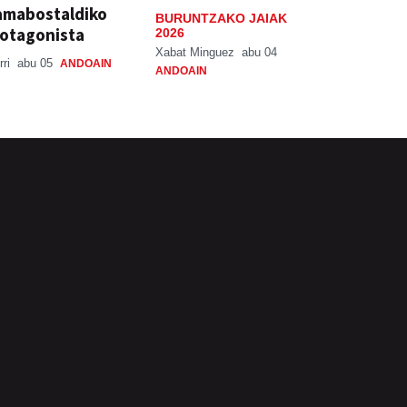
amabostaldiko
BURUNTZAKO JAIAK
otagonista
2026
Xabat Minguez
abu 04
rri
abu 05
ANDOAIN
ANDOAIN