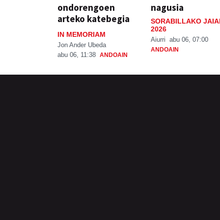
ondorengoen
nagusia
arteko katebegia
SORABILLAKO JAIA
2026
IN MEMORIAM
Aiurri
abu 06, 07:00
Jon Ander Ubeda
ANDOAIN
abu 06, 11:38
ANDOAIN