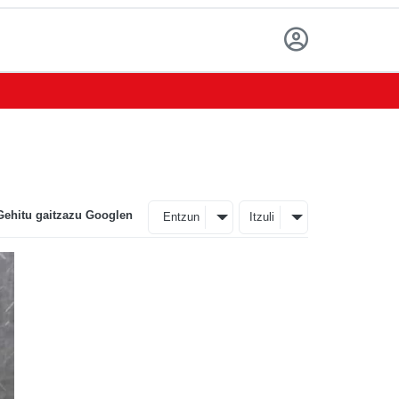
Gehitu gaitzazu Googlen
Entzun
Itzuli