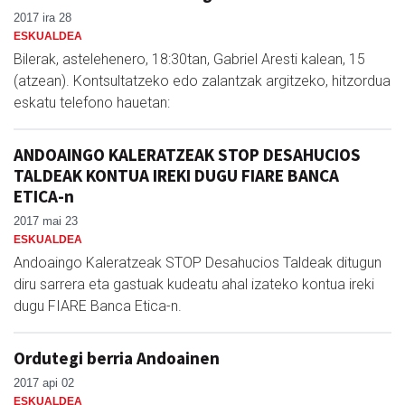
2017 ira 28
ESKUALDEA
Bilerak, astelehenero, 18:30tan, Gabriel Aresti kalean, 15
(atzean). Kontsultatzeko edo zalantzak argitzeko, hitzordua
eskatu telefono hauetan:
ANDOAINGO KALERATZEAK STOP DESAHUCIOS
TALDEAK KONTUA IREKI DUGU FIARE BANCA
ETICA-n
2017 mai 23
ESKUALDEA
Andoaingo Kaleratzeak STOP Desahucios Taldeak ditugun
diru sarrera eta gastuak kudeatu ahal izateko kontua ireki
dugu FIARE Banca Etica-n.
Ordutegi berria Andoainen
2017 api 02
ESKUALDEA