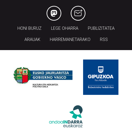
HONI BURUZ
LEGE OHARRA
PUBLIZITATEA
ARAUAK
HARREMANETARAKO
RSS