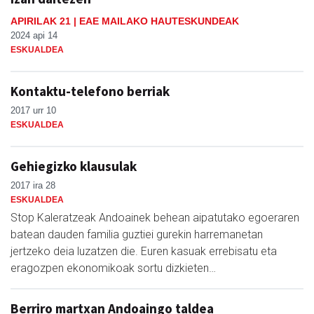
APIRILAK 21 | EAE MAILAKO HAUTESKUNDEAK
2024 api 14
ESKUALDEA
Kontaktu-telefono berriak
2017 urr 10
ESKUALDEA
Gehiegizko klausulak
2017 ira 28
ESKUALDEA
Stop Kaleratzeak Andoainek behean aipatutako egoeraren
batean dauden familia guztiei gurekin harremanetan
jertzeko deia luzatzen die. Euren kasuak errebisatu eta
eragozpen ekonomikoak sortu dizkieten…
Berriro martxan Andoaingo taldea