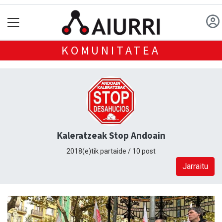
KOMUNITATEA
Kaleratzeak Stop Andoain
2018(e)tik partaide / 10 post
Jarraitu