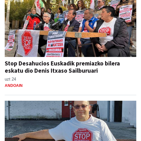
Stop Desahucios Euskadik premiazko bilera
eskatu dio Denis Itxaso Sailburuari
uzt 24
ANDOAIN