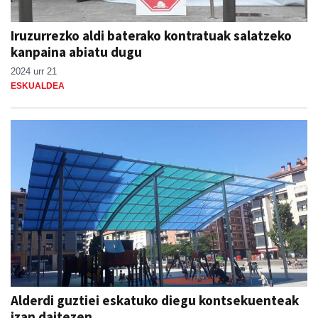
Iruzurrezko aldi baterako kontratuak salatzeko
kanpaina abiatu dugu
2024 urr 21
ESKUALDEA
Alderdi guztiei eskatuko diegu kontsekuenteak
izan daitezen