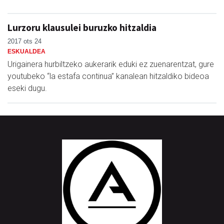
Lurzoru klausulei buruzko hitzaldia
2017 ots 24
ESKUALDEA
Urigainera hurbiltzeko aukerarik eduki ez zuenarentzat, gure
youtubeko “la estafa continua” kanalean hitzaldiko bideoa
eseki dugu.