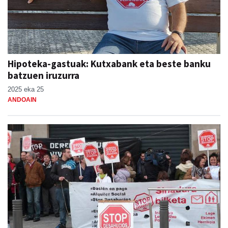
Hipoteka-gastuak: Kutxabank eta beste banku
batzuen iruzurra
2025 eka 25
ANDOAIN