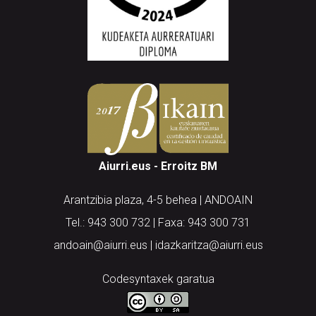
Aiurri.eus - Erroitz BM
Arantzibia plaza, 4-5 behea | ANDOAIN
Tel.: 943 300 732 | Faxa: 943 300 731
andoain@aiurri.eus | idazkaritza@aiurri.eus
Codesyntaxek garatua