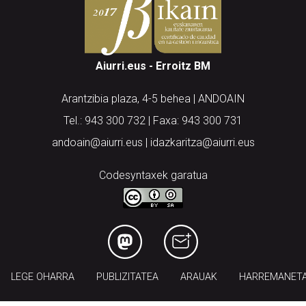
Aiurri.eus - Erroitz BM
Arantzibia plaza, 4-5 behea | ANDOAIN
Tel.: 943 300 732 | Faxa: 943 300 731
andoain@aiurri.eus | idazkaritza@aiurri.eus
Codesyntaxek garatua
LEGE OHARRA
PUBLIZITATEA
ARAUAK
HARREMANET