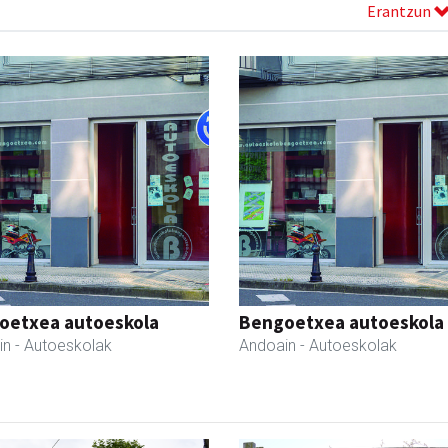
Erantzun
oetxea autoeskola
Bengoetxea autoeskola
in
- Autoeskolak
Andoain
- Autoeskolak