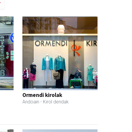
Ormendi kirolak
Andoain
- Kirol dendak