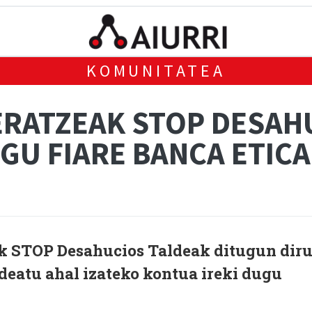
KOMUNITATEA
RATZEAK STOP DESAH
GU FIARE BANCA ETICA
k STOP Desahucios Taldeak ditugun dir
deatu ahal izateko kontua ireki dugu