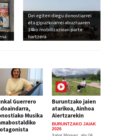
Dei egiten diegu donostiarrei
eta gipuzkoarrei abuztuaren
14ko mobilizazioan parte
ena
hartzera
nkal Guerrero
Buruntzako jaien
doaindarra,
atarikoa, Ainhoa
nostiako Musika
Aiertzarekin
amabostaldiko
BURUNTZAKO JAIAK
otagonista
2026
Xabat Minguez
abu 04