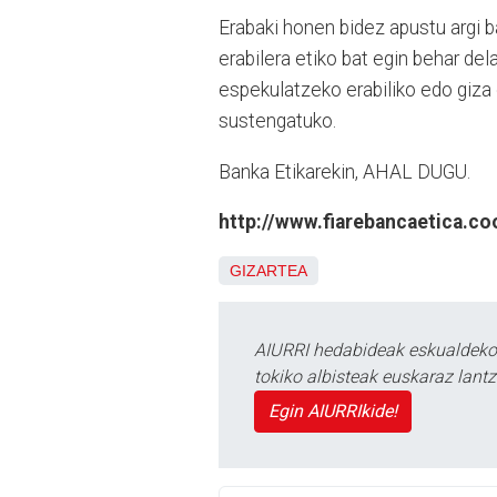
Erabaki honen bidez apustu argi b
erabilera etiko bat egin behar del
espekulatzeko erabiliko edo giza 
sustengatuko.
Banka Etikarekin, AHAL DUGU.
http://www.fiarebancaetica.co
GIZARTEA
AIURRI hedabideak eskualdeko n
tokiko albisteak euskaraz lan
Egin AIURRIkide!