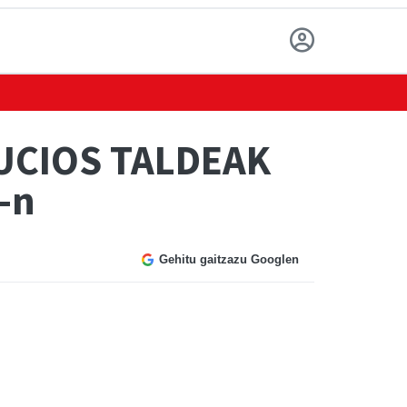
UCIOS TALDEAK
-n
Gehitu gaitzazu Googlen
u