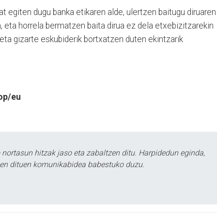
at egiten dugu banka etikaren alde, ulertzen baitugu diruaren
a, eta horrela bermatzen baita dirua ez dela etxebizitzarekin
eta gizarte eskubiderik bortxatzen duten ekintzarik
op/eu
ortasun hitzak jaso eta zabaltzen ditu. Harpidedun eginda,
tzen dituen komunikabidea babestuko duzu.