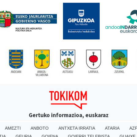
Gertuko informazioa, euskaraz
AMEZTI
ANBOTO
ANTXETA IRRATIA
ATARIA
AZP
TIA
GEURIA
GOIENA
GOIERRI TELEBISTA
GUAIXE