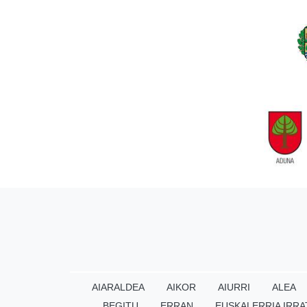
AIARALDEA
AIKOR
AIURRI
ALEA
BEGITU
ERRAN
EUSKALERRIA IRRA