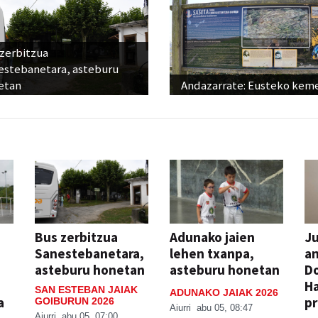
 zerbitzua
estebanetara, asteburu
etan
Andazarrate: Eusteko kem
Bus zerbitzua
Adunako jaien
Ju
Sanestebanetara,
lehen txanpa,
an
asteburu honetan
asteburu honetan
Do
H
SAN ESTEBAN JAIAK
ADUNAKO JAIAK 2026
a
pr
GOIBURUN 2026
Aiurri
abu 05, 08:47
Aiurri
abu 05, 07:00