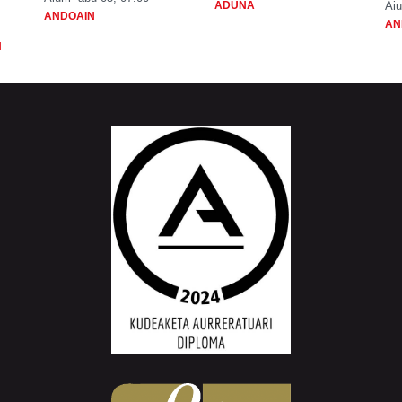
ADUNA
Aiu
ANDOAIN
AN
N