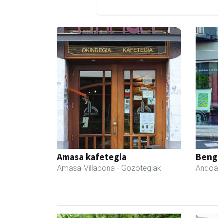
Amasa kafetegia
Beng
Amasa-Villabona
- Gozotegiak
Andoa