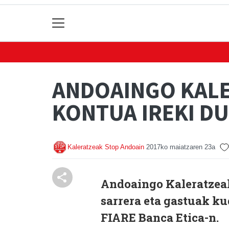
ANDOAINGO KALE
KONTUA IREKI DU
Kaleratzeak Stop Andoain
2017ko maiatzaren 23a
Andoaingo Kaleratzea
sarrera eta gastuak ku
FIARE Banca Etica-n.