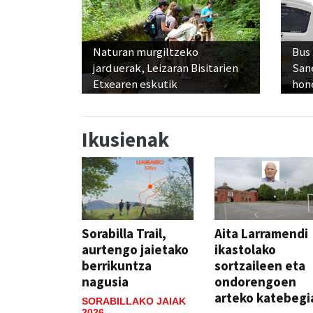
Naturan murgiltzeko
Bus
jarduerak, Leizaran Bisitarien
San
Etxearen eskutik
hon
Ikusienak
Sorabilla Trail,
Aita Larramendi
aurtengo jaietako
ikastolako
berrikuntza
sortzaileen eta
nagusia
ondorengoen
arteko katebegi
SORABILLAKO JAIAK
2026