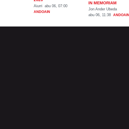
IN MEMORIAM
Aiurri
abu 06, 07:00
Jon Ander Ubeda
ANDOAIN
abu 06, 11:38
ANDOAI