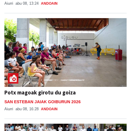
Aiurri
abu 08, 13:24
ANDOAIN
Potx magoak girotu du goiza
SAN ESTEBAN JAIAK GOIBURUN 2026
Aiurri
abu 08, 16:28
ANDOAIN