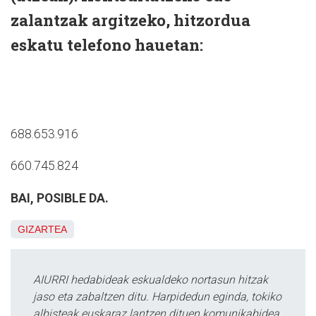
zalantzak argitzeko, hitzordua
eskatu telefono hauetan:
688.653.916
660.745.824
BAI, POSIBLE DA.
GIZARTEA
AIURRI hedabideak eskualdeko nortasun hitzak
jaso eta zabaltzen ditu. Harpidedun eginda, tokiko
albisteak euskaraz lantzen dituen komunikabidea