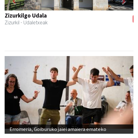
Previous
Next
Hiru Jatetxea
Andoain
- Tabernak
Erromeria, Goiburuko jaiei amaiera emateko