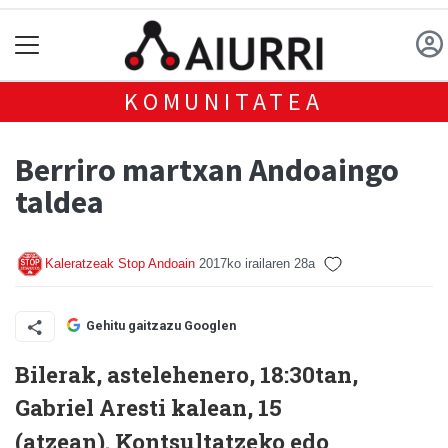
KOMUNITATEA
Berriro martxan Andoaingo
taldea
Kaleratzeak Stop Andoain
2017ko irailaren 28a
Gehitu gaitzazu Googlen
Bilerak, astelehenero, 18:30tan,
Gabriel Aresti kalean, 15
(atzean).
Kontsultatzeko edo