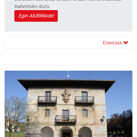
babestuko duzu.
Egin AIURRIkide!
Erantzun