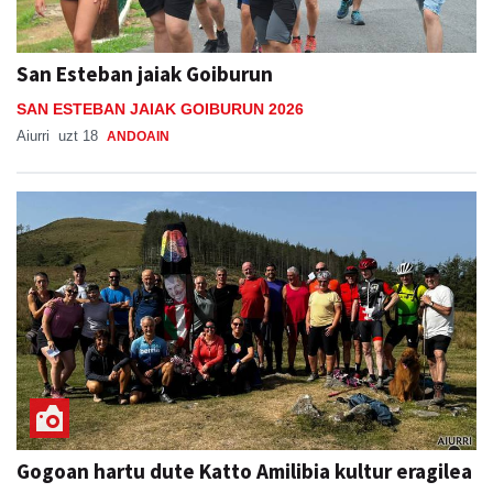
San Esteban jaiak Goiburun
SAN ESTEBAN JAIAK GOIBURUN 2026
Aiurri
uzt 18
ANDOAIN
Gogoan hartu dute Katto Amilibia kultur eragilea