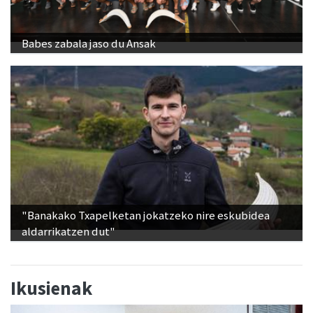
Babes zabala jaso du Ansak
"Banakako Txapelketan jokatzeko nire eskubidea
aldarrikatzen dut"
Ikusienak