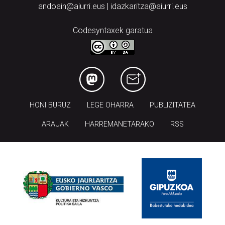
andoain@aiurri.eus | idazkaritza@aiurri.eus
Codesyntaxek garatua
HONI BURUZ
LEGE OHARRA
PUBLIZITATEA
ARAUAK
HARREMANETARAKO
RSS