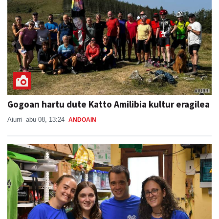
Gogoan hartu dute Katto Amilibia kultur eragilea
Aiurri
abu 08, 13:24
ANDOAIN