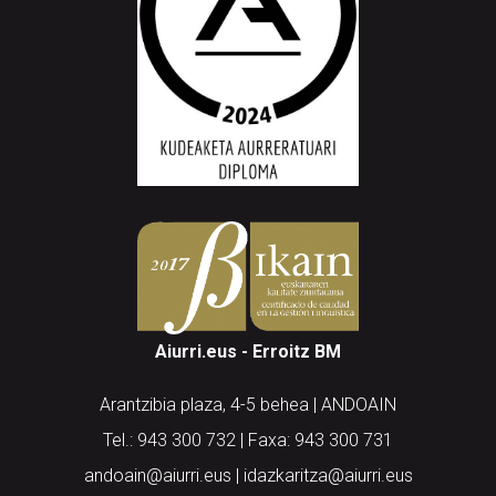
Aiurri.eus - Erroitz BM
Arantzibia plaza, 4-5 behea | ANDOAIN
Tel.: 943 300 732 | Faxa: 943 300 731
andoain@aiurri.eus | idazkaritza@aiurri.eus