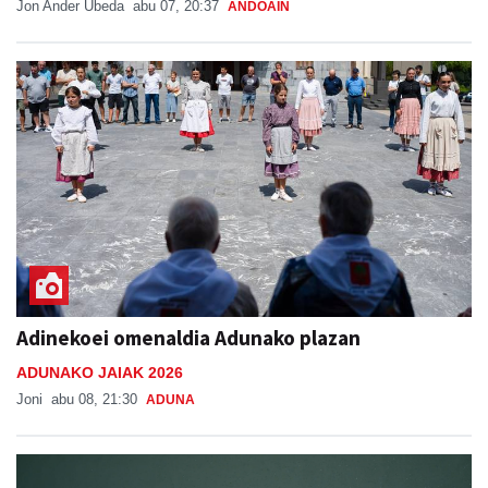
Jon Ander Ubeda
abu 07, 20:37
ANDOAIN
Adinekoei omenaldia Adunako plazan
ADUNAKO JAIAK 2026
Joni
abu 08, 21:30
ADUNA