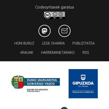
Codesyntaxek garatua
HONI BURUZ
LEGE OHARRA
PUBLIZITATEA
ARAUAK
HARREMANETARAKO
RSS