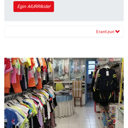
Egin AIURRIkide!
Erantzun
Previous
Next