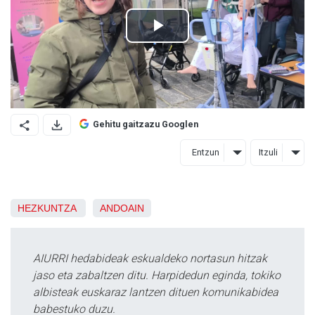
Gehitu gaitzazu Googlen
Entzun
Itzuli
HEZKUNTZA
ANDOAIN
AIURRI hedabideak eskualdeko nortasun hitzak
jaso eta zabaltzen ditu. Harpidedun eginda, tokiko
albisteak euskaraz lantzen dituen komunikabidea
babestuko duzu.