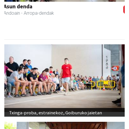
Kulunka aeroyoga zentroa
Andoain
- Aeroyoga
Txinga-proba, estrainekoz, Goiburuko jaietan