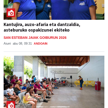
Kantujira, auzo-afaria eta dantzaldia,
asteburuko ospakizunei ekiteko
SAN ESTEBAN JAIAK GOIBURUN 2026
Aiurri
abu 08, 09:31
ANDOAIN