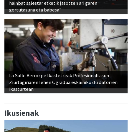
hainbat salestar etxetik jasotzen ari garen
gertutasuna eta babesa"
La Salle Berrozpe Ikastetxeak Profesionaltasun
Ziurtagiriaren lehen C gradua eskainiko du datorren
ikasturtean
Ikusienak