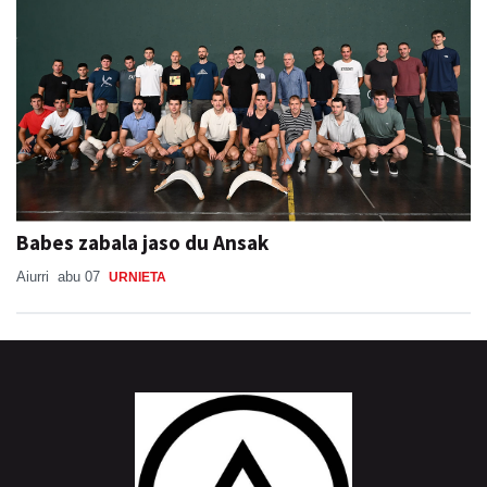
Babes zabala jaso du Ansak
Aiurri
abu 07
URNIETA