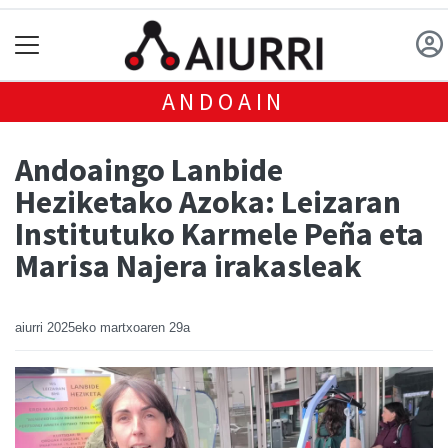
ANDOAIN
Andoaingo Lanbide
Heziketako Azoka: Leizaran
Institutuko Karmele Peña eta
Marisa Najera irakasleak
aiurri
2025eko martxoaren 29a