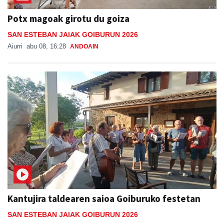
Potx magoak girotu du goiza
SAN ESTEBAN JAIAK GOIBURUN 2026
Aiurri
abu 08, 16:28
ANDOAIN
Kantujira taldearen saioa Goiburuko festetan
SAN ESTEBAN JAIAK GOIBURUN 2026