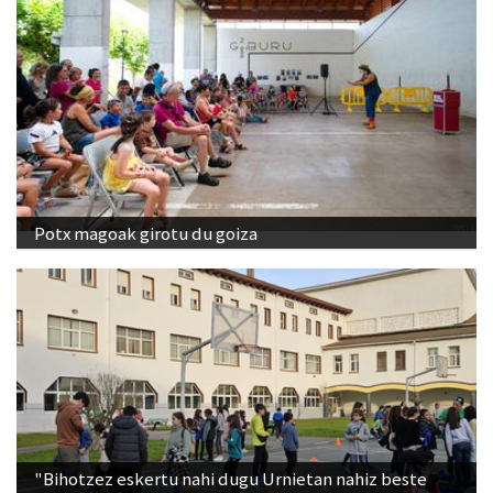
Potx magoak girotu du goiza
"Bihotzez eskertu nahi dugu Urnietan nahiz beste