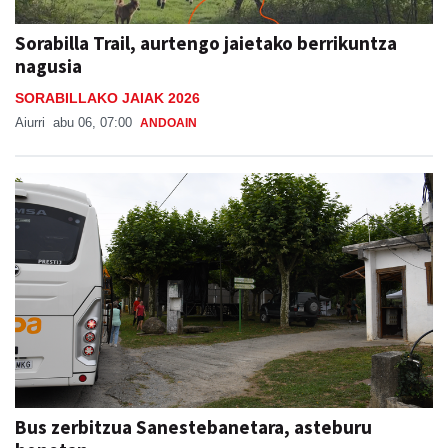
Sorabilla Trail, aurtengo jaietako berrikuntza
nagusia
SORABILLAKO JAIAK 2026
Aiurri
abu 06, 07:00
ANDOAIN
Bus zerbitzua Sanestebanetara, asteburu