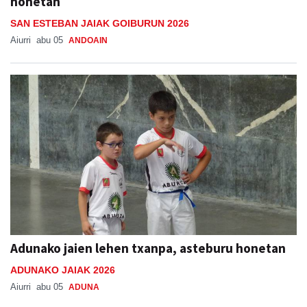
honetan
SAN ESTEBAN JAIAK GOIBURUN 2026
Aiurri
abu 05
ANDOAIN
Adunako jaien lehen txanpa, asteburu honetan
ADUNAKO JAIAK 2026
Aiurri
abu 05
ADUNA