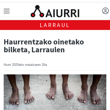
LARRAUL
Haurrentzako oinetako
bilketa, Larraulen
Aiurri
2025eko maiatzaren 26a