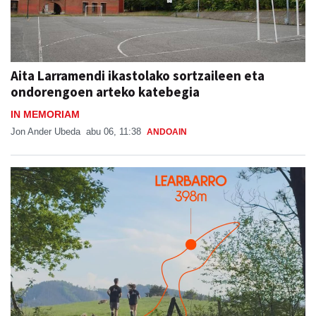
Aita Larramendi ikastolako sortzaileen eta
ondorengoen arteko katebegia
IN MEMORIAM
Jon Ander Ubeda
abu 06, 11:38
ANDOAIN