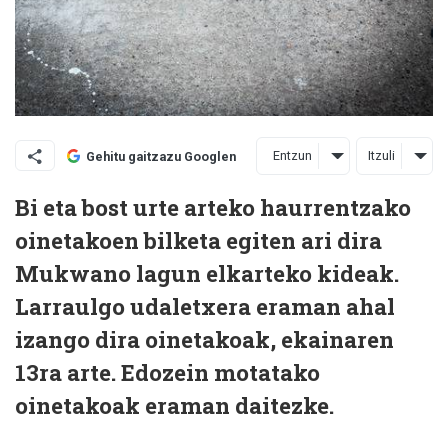
Entzun
Itzuli
Gehitu gaitzazu Googlen
Bi eta bost urte arteko haurrentzako
oinetakoen bilketa egiten ari dira
Mukwano lagun elkarteko kideak.
Larraulgo udaletxera eraman ahal
izango dira oinetakoak, ekainaren
13ra arte. Edozein motatako
oinetakoak eraman daitezke.