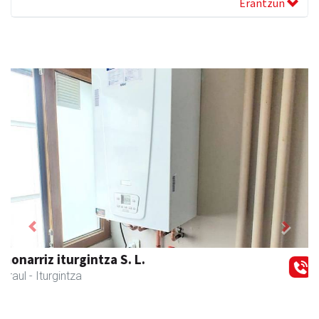
Erantzun
Previous
Next
Larraulgo herri ostatua
Larraul
- Jatetxeak