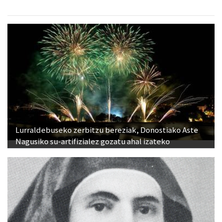
Lurraldebuseko zerbitzu bereziak, Donostiako Aste
Nagusiko su-artifizialez gozatu ahal izateko