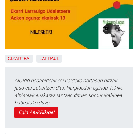
GIZARTEA
LARRAUL
AIURRI hedabideak eskualdeko nortasun hitzak
jaso eta zabaltzen ditu. Harpidedun eginda, tokiko
albisteak euskaraz lantzen dituen komunikabidea
babestuko duzu.
Egin AIURRIkide!