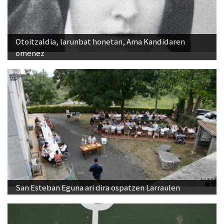
Otoitzaldia, larunbat honetan, Ama Kandidaren
omenez
San Esteban Eguna ari dira ospatzen Larraulen