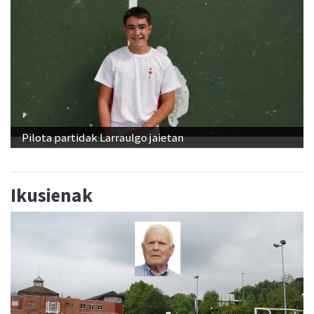
Pilota partidak Larraulgo jaietan
Ikusienak