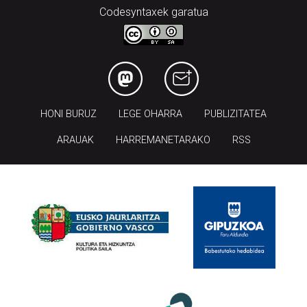
Codesyntaxek garatua
HONI BURUZ
LEGE OHARRA
PUBLIZITATEA
ARAUAK
HARREMANETARAKO
RSS