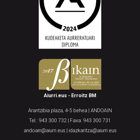
Aiurri.eus - Erroitz BM
Arantzibia plaza, 4-5 behea | ANDOAIN
Tel.: 943 300 732 | Faxa: 943 300 731
andoain@aiurri.eus | idazkaritza@aiurri.eus