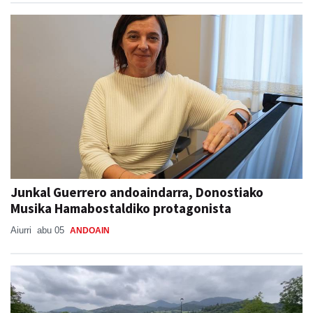
Junkal Guerrero andoaindarra, Donostiako
Musika Hamabostaldiko protagonista
Aiurri
abu 05
ANDOAIN