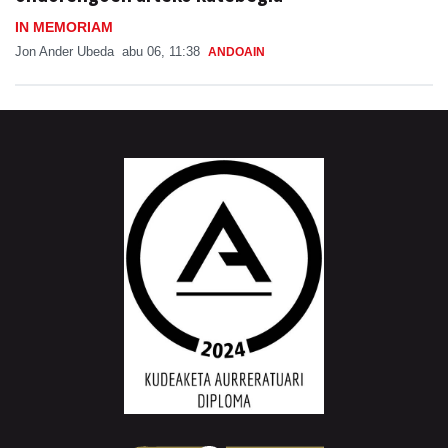
IN MEMORIAM
Jon Ander Ubeda
abu 06, 11:38
ANDOAIN