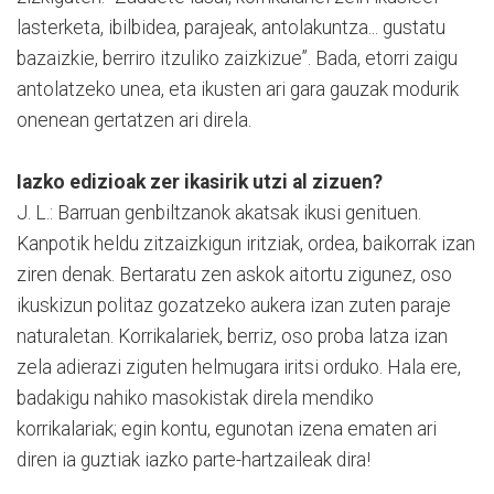
lasterketa, ibilbidea, parajeak, antolakuntza... gustatu
bazaizkie, berriro itzuliko zaizkizue”. Bada, etorri zaigu
antolatzeko unea, eta ikusten ari gara gauzak modurik
onenean gertatzen ari direla.
Iazko edizioak zer ikasirik utzi al zizuen?
J. L.: Barruan genbiltzanok akatsak ikusi genituen.
Kanpotik heldu zitzaizkigun iritziak, ordea, baikorrak izan
ziren denak. Bertaratu zen askok aitortu zigunez, oso
ikuskizun politaz gozatzeko aukera izan zuten paraje
naturaletan. Korrikalariek, berriz, oso proba latza izan
zela adierazi ziguten helmugara iritsi orduko. Hala ere,
badakigu nahiko masokistak direla mendiko
korrikalariak; egin kontu, egunotan izena ematen ari
diren ia guztiak iazko parte-hartzaileak dira!