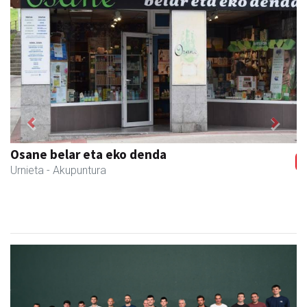
Previous
Next
Osane belar eta eko denda
Urnieta
- Akupuntura