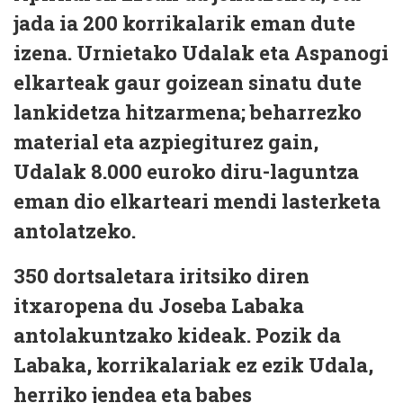
jada ia 200 korrikalarik eman dute
izena. Urnietako Udalak eta Aspanogi
elkarteak gaur goizean sinatu dute
lankidetza hitzarmena; beharrezko
material eta azpiegiturez gain,
Udalak 8.000 euroko diru-laguntza
eman dio elkarteari mendi lasterketa
antolatzeko.
350 dortsaletara iritsiko diren
itxaropena du Joseba Labaka
antolakuntzako kideak. Pozik da
Labaka, korrikalariak ez ezik Udala,
herriko jendea eta babes