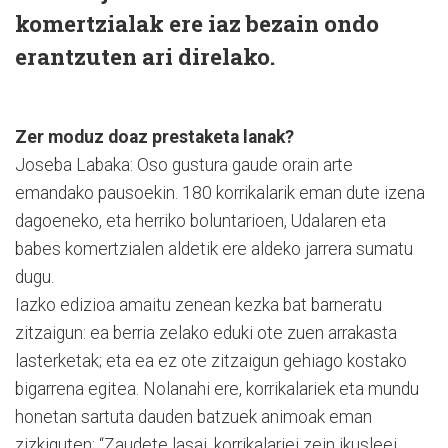
komertzialak ere iaz bezain ondo
erantzuten ari direlako.
Zer moduz doaz prestaketa lanak?
Joseba Labaka: Oso gustura gaude orain arte
emandako pausoekin. 180 korrikalarik eman dute izena
dagoeneko, eta herriko boluntarioen, Udalaren eta
babes komertzialen aldetik ere aldeko jarrera sumatu
dugu.
Iazko edizioa amaitu zenean kezka bat barneratu
zitzaigun: ea berria zelako eduki ote zuen arrakasta
lasterketak; eta ea ez ote zitzaigun gehiago kostako
bigarrena egitea. Nolanahi ere, korrikalariek eta mundu
honetan sartuta dauden batzuek animoak eman
zizkiguten: “Zaudete lasai, korrikalariei zein ikusleei