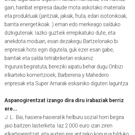
gain, hainbat enpresa daude mota askotako materiala
eta produktuak (jantziak, jakiak, fruta, edari isotonikoak,
barrita energetikoak...) eman edo merkeago salduko
dizkigutenak. Iazko guztiek errepikatuko dute, eta
anekdota moduan, esan dezakegu Bartzelonako bi
enpresak hots egin digutela, guk ezer esan gabe,
barritak eta salda tetrabriketan eskainiz.
Ingurura begiratuta, bereziki aipatu behar dugu Onbizi
elkarteko komertzioek, Barberena y Mahedero
enpresak eta Super Amarak eskainiko diguten laguntza.
Aspanogirentzat izango dira diru irabaziak berriz
ere...
J. L.: Bai, hasiera-hasieratik helburu sozial horri begira
jaio baitzen lasterketa. Iaz 2.000 euro izan ziren
elkartearentzat, eta aurten ere antzeko kopurua bilduko