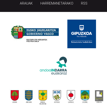
ARAUAK
HARREMANETARAKO
RSS