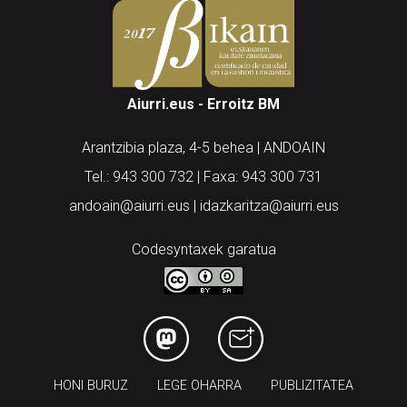
Aiurri.eus - Erroitz BM
Arantzibia plaza, 4-5 behea | ANDOAIN
Tel.: 943 300 732 | Faxa: 943 300 731
andoain@aiurri.eus | idazkaritza@aiurri.eus
Codesyntaxek garatua
HONI BURUZ
LEGE OHARRA
PUBLIZITATEA