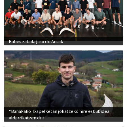
Babes zabala jaso du Ansak
"Banakako Txapelketan jokatzeko nire eskubidea
aldarrikatzen dut"