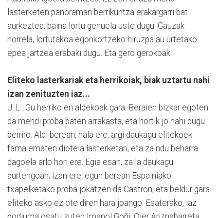
lasterketen panoraman berrikuntza erakargarri bat
aurkeztea, baina lortu genuela uste dugu. Gauzak
horrela, lortutakoa egonkortzeko hiruzpalau urtetako
epea jartzea erabaki dugu. Eta gero gerokoak.
Eliteko lasterkariak eta herrikoiak, biak uztartu nahi
izan zenituzten iaz...
J. L.: Gu herrikoien aldekoak gara. Beraien bizkar egoten
da mendi proba baten arrakasta, eta hortik jo nahi dugu
berriro. Aldi berean, hala ere, argi daukagu elitekoek
fama ematen diotela lasterketari, eta zaindu beharra
dagoela arlo hori ere. Egia esan, zaila daukagu
aurtengoan; izan ere, egun berean Espainiako
txapelketako proba jokatzen da Castron, eta beldur gara
eliteko asko ez ote diren hara joango. Esaterako, iaz
podiuma osatu zuten Imanol Goñi, Oier Ariznabarreta