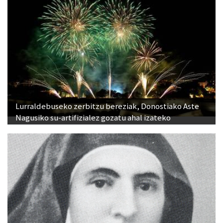
Lurraldebuseko zerbitzu bereziak, Donostiako Aste
Nagusiko su-artifizialez gozatu ahal izateko