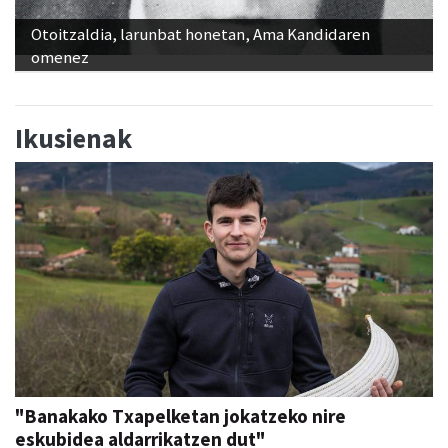
Otoitzaldia, larunbat honetan, Ama Kandidaren
omenez
Ikusienak
"Banakako Txapelketan jokatzeko nire
eskubidea aldarrikatzen dut"