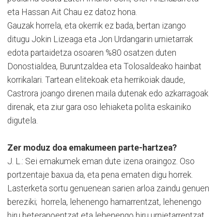
eta Hassan Ait Chau ez datoz hona.
Gauzak horrela, eta okerrik ez bada, bertan izango
ditugu Jokin Lizeaga eta Jon Urdangarin urnietarrak
edota partaidetza osoaren %80 osatzen duten
Donostialdea, Buruntzaldea eta Tolosaldeako hainbat
korrikalari. Tartean elitekoak eta herrikoiak daude,
Castrora joango direnen maila dutenak edo azkarragoak
direnak, eta ziur gara oso lehiaketa polita eskainiko
digutela.
Zer moduz doa emakumeen parte-hartzea?
J. L.: Sei emakumek eman dute izena oraingoz. Oso
portzentaje baxua da, eta pena ematen digu horrek.
Lasterketa sortu genuenean sarien arloa zaindu genuen
bereziki; horrela, lehenengo hamarrentzat, lehenengo
hiru beteranoentzat eta lehenengo hiru urnietarrentzat