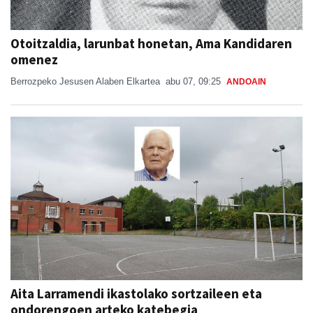
Otoitzaldia, larunbat honetan, Ama Kandidaren
omenez
Berrozpeko Jesusen Alaben Elkartea
abu 07, 09:25
ANDOAIN
Aita Larramendi ikastolako sortzaileen eta
ondorengoen arteko katebegia