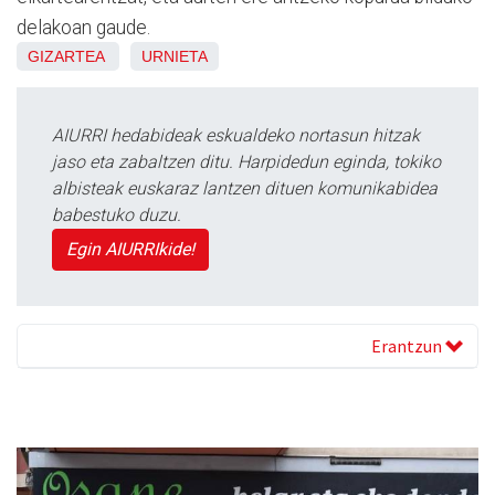
delakoan gaude.
GIZARTEA
URNIETA
AIURRI hedabideak eskualdeko nortasun hitzak
jaso eta zabaltzen ditu. Harpidedun eginda, tokiko
albisteak euskaraz lantzen dituen komunikabidea
babestuko duzu.
Egin AIURRIkide!
Erantzun