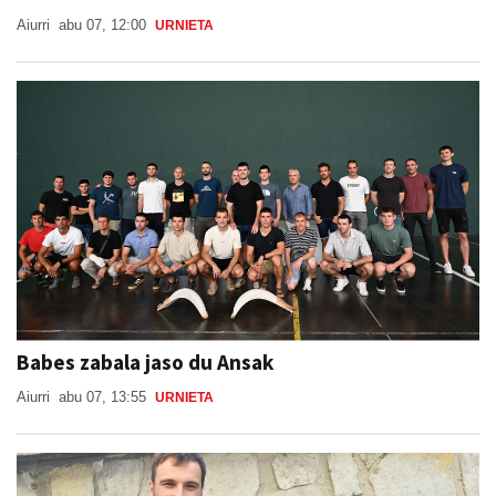
Aiurri
abu 07, 12:00
URNIETA
Babes zabala jaso du Ansak
Aiurri
abu 07, 13:55
URNIETA