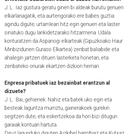
J. L.: Iaz gustura geratu ginen bi aldeak burutu genuen
elkarlanagatik, eta aurtengorako ere babes guztia
agindu digute; urtarrilean hitz egin genuen eta laster
sinatuko dugu lankidetzarako hitzarmena. Udala
konturatzen da Aspanogi elkarteak (Gipuzkoako Haur
Minbizidunen Guraso Elkartea) zenbat baliabide eta
ahalegin jartzen dituen lasterketa honetan, eta
zenbateko onurak ekartzen dizkion herriari.
Enpresa pribatuek iaz bezainbat erantzun al
dizuete?
J. L.: Bai, gehienek. Nahiz eta batek uko egin eta
besteak laguntza murriztu, gainerakoek gurekin
segitzen dute, eta eskertzekoa da hori bizi ditugun
garaiak kontuan hartuta.
Diruz lagunduko diguten Aizkibel harrobiaz eta Kutxaz