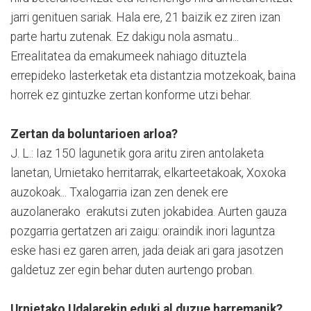
jarri genituen sariak. Hala ere, 21 baizik ez ziren izan
parte hartu zutenak. Ez dakigu nola asmatu...
Errealitatea da emakumeek nahiago dituztela
errepideko lasterketak eta distantzia motzekoak, baina
horrek ez gintuzke zertan konforme utzi behar.
Zertan da boluntarioen arloa?
J. L.: Iaz 150 lagunetik gora aritu ziren antolaketa
lanetan, Urnietako herritarrak, elkarteetakoak, Xoxoka
auzokoak... Txalogarria izan zen denek ere
auzolanerako erakutsi zuten jokabidea. Aurten gauza
pozgarria gertatzen ari zaigu: oraindik inori laguntza
eske hasi ez garen arren, jada deiak ari gara jasotzen
galdetuz zer egin behar duten aurtengo proban.
Urnietako Udalarekin eduki al duzue harremanik?