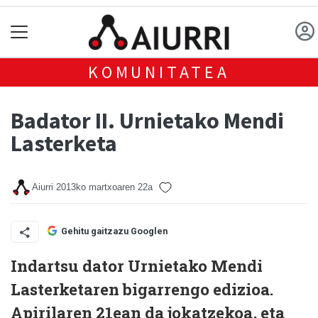
KOMUNITATEA
Badator II. Urnietako Mendi
Lasterketa
Aiurri
2013ko martxoaren 22a
Gehitu gaitzazu Googlen
Indartsu dator Urnietako Mendi
Lasterketaren bigarrengo edizioa.
Apirilaren 21ean da jokatzekoa, eta