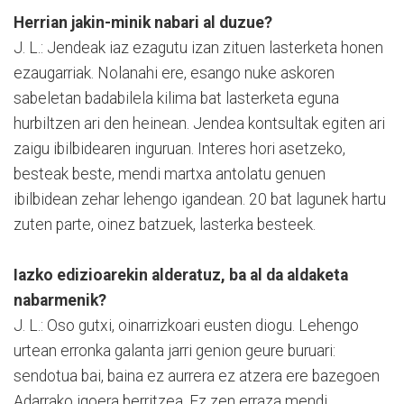
Herrian jakin-minik nabari al duzue?
J. L.: Jendeak iaz ezagutu izan zituen lasterketa honen
ezaugarriak. Nolanahi ere, esango nuke askoren
sabeletan badabilela kilima bat lasterketa eguna
hurbiltzen ari den heinean. Jendea kontsultak egiten ari
zaigu ibilbidearen inguruan. Interes hori asetzeko,
besteak beste, mendi martxa antolatu genuen
ibilbidean zehar lehengo igandean. 20 bat lagunek hartu
zuten parte, oinez batzuek, lasterka besteek.
Iazko edizioarekin alderatuz, ba al da aldaketa
nabarmenik?
J. L.: Oso gutxi, oinarrizkoari eusten diogu. Lehengo
urtean erronka galanta jarri genion geure buruari:
sendotua bai, baina ez aurrera ez atzera ere bazegoen
Adarrako igoera berritzea. Ez zen erraza mendi