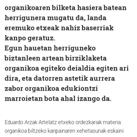
organikoaren bilketa hasiera batean
herrigunera mugatu da, landa
eremuko etxeak nahiz baserriak
kanpo geratuz.
Egun hauetan herriguneko
biztanleen artean birziklaketa
organikoa egiteko deialdia egiten ari
dira, eta datorren astetik aurrera
zabor organikoa edukiontzi
marroietan bota ahal izango da.
Eduardo Arzak Artelatz etxeko ordezkariak materia
organikoa biltzeko kanpainaren xehetasunak eskaini