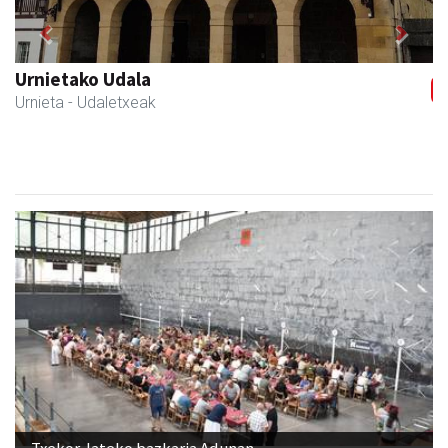
Previous
Next
Urnietako Udala
Urnieta
- Udaletxeak
Txekor Jateko bazkaria Adunan