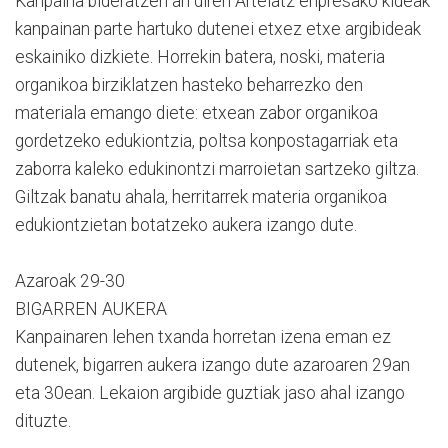
Kanpaina bideratzen ari diren Artelatz enpresako kideak
kanpainan parte hartuko dutenei etxez etxe argibideak
eskainiko dizkiete. Horrekin batera, noski, materia
organikoa birziklatzen hasteko beharrezko den
materiala emango diete: etxean zabor organikoa
gordetzeko edukiontzia, poltsa konpostagarriak eta
zaborra kaleko edukinontzi marroietan sartzeko giltza.
Giltzak banatu ahala, herritarrek materia organikoa
edukiontzietan botatzeko aukera izango dute.
Azaroak 29-30
BIGARREN AUKERA
Kanpainaren lehen txanda horretan izena eman ez
dutenek, bigarren aukera izango dute azaroaren 29an
eta 30ean. Lekaion argibide guztiak jaso ahal izango
dituzte.