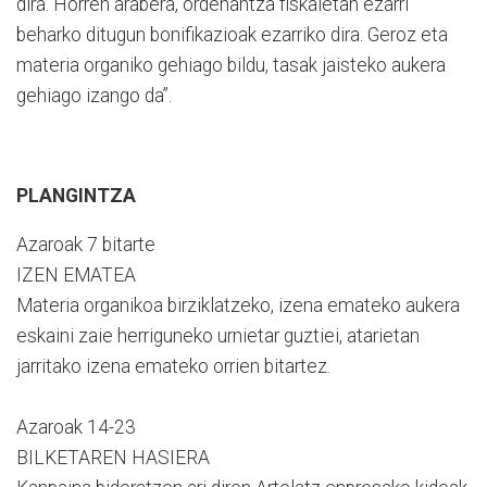
dira. Horren arabera, ordenantza fiskaletan ezarri
beharko ditugun bonifikazioak ezarriko dira. Geroz eta
materia organiko gehiago bildu, tasak jaisteko aukera
gehiago izango da”.
PLANGINTZA
Azaroak 7 bitarte
IZEN EMATEA
Materia organikoa birziklatzeko, izena emateko aukera
eskaini zaie herriguneko urnietar guztiei, atarietan
jarritako izena emateko orrien bitartez.
Azaroak 14-23
BILKETAREN HASIERA