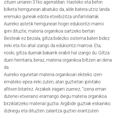
zituen urriaren 31ko agerraldian. Hasteko eta behin
bilketa herrigunean abiatuko da, alde batera utziz landa
eremuko guneak edota etxebizitza unifamiliarrak.
Aurreko astetik herrigunean hogei edukiontzi marroi
ipini dituzte, materia organikoa sartzeko bertan.
Besteak ez bezala, giltza bidezko sistema baten bidez
ireki eta itxi ahal izango da edukiontzi marroia. Eta,
noski, giltza duenak bakarrik erabili hal izango du. Giltza
duen herritarra, beraz, materia organikoa biltzen ari dena
da.
Aurreko egunetan materia organikoari ekiteko izen-
emateko epea ireki zuten, atari guztietan ipinitako
afitxen bitartez. Arzakek iragarri zuenez, “izena eman
dutenei etxeraino eramango diegu materia organikoa
birziklatzeko material guztia. Argibide guztiak eskainiko
dizkiegu eta dituzten zalantza guztiei erantzuten