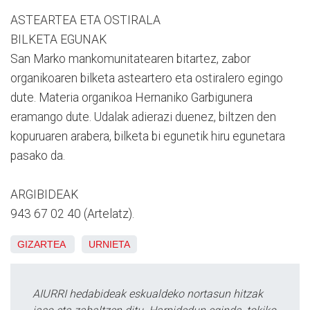
ASTEARTEA ETA OSTIRALA
BILKETA EGUNAK
San Marko mankomunitatearen bitartez, zabor
organikoaren bilketa asteartero eta ostiralero egingo
dute. Materia organikoa Hernaniko Garbigunera
eramango dute. Udalak adierazi duenez, biltzen den
kopuruaren arabera, bilketa bi egunetik hiru egunetara
pasako da.
ARGIBIDEAK
943 67 02 40 (Artelatz).
GIZARTEA
URNIETA
AIURRI hedabideak eskualdeko nortasun hitzak