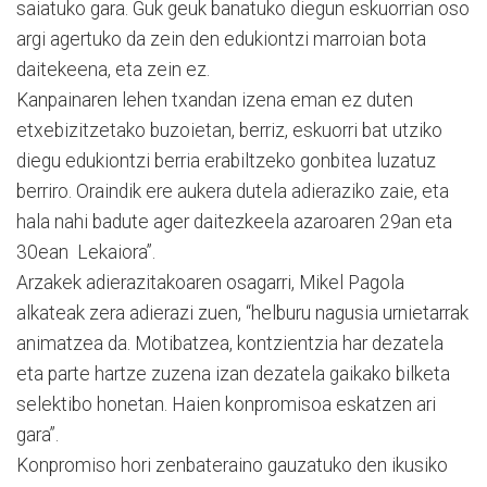
saiatuko gara. Guk geuk banatuko diegun eskuorrian oso
argi agertuko da zein den edukiontzi marroian bota
daitekeena, eta zein ez.
Kanpainaren lehen txandan izena eman ez duten
etxebizitzetako buzoietan, berriz, eskuorri bat utziko
diegu edukiontzi berria erabiltzeko gonbitea luzatuz
berriro. Oraindik ere aukera dutela adieraziko zaie, eta
hala nahi badute ager daitezkeela azaroaren 29an eta
30ean Lekaiora”.
Arzakek adierazitakoaren osagarri, Mikel Pagola
alkateak zera adierazi zuen, “helburu nagusia urnietarrak
animatzea da. Motibatzea, kontzientzia har dezatela
eta parte hartze zuzena izan dezatela gaikako bilketa
selektibo honetan. Haien konpromisoa eskatzen ari
gara”.
Konpromiso hori zenbateraino gauzatuko den ikusiko