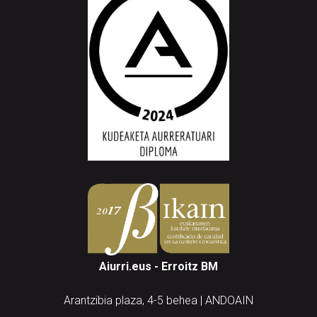
Aiurri.eus - Erroitz BM
Arantzibia plaza, 4-5 behea | ANDOAIN