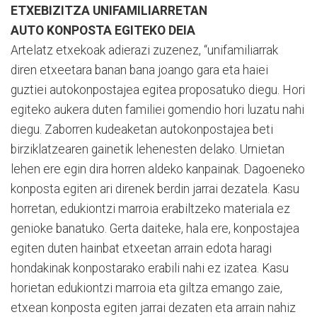
ETXEBIZITZA UNIFAMILIARRETAN
AUTO KONPOSTA EGITEKO DEIA
Artelatz etxekoak adierazi zuzenez, “unifamiliarrak
diren etxeetara banan bana joango gara eta haiei
guztiei autokonpostajea egitea proposatuko diegu. Hori
egiteko aukera duten familiei gomendio hori luzatu nahi
diegu. Zaborren kudeaketan autokonpostajea beti
birziklatzearen gainetik lehenesten delako. Urnietan
lehen ere egin dira horren aldeko kanpainak. Dagoeneko
konposta egiten ari direnek berdin jarrai dezatela. Kasu
horretan, edukiontzi marroia erabiltzeko materiala ez
genioke banatuko. Gerta daiteke, hala ere, konpostajea
egiten duten hainbat etxeetan arrain edota haragi
hondakinak konpostarako erabili nahi ez izatea. Kasu
horietan edukiontzi marroia eta giltza emango zaie,
etxean konposta egiten jarrai dezaten eta arrain nahiz