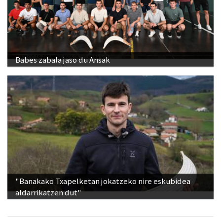
Babes zabala jaso du Ansak
"Banakako Txapelketan jokatzeko nire eskubidea
aldarrikatzen dut"