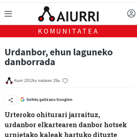
KOMUNITATEA
Urdanbor, ehun laguneko
danborrada
Aiurri
2012ko irailaren 29a
Gehitu gaitzazu Googlen
Urteroko ohiturari jarraituz,
urdanbor elkartearen danbor hotsek
urnietako kaleak hartuko dituzte