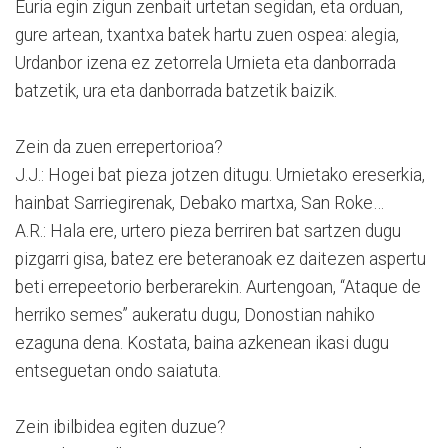
Euria egin zigun zenbait urtetan segidan, eta orduan,
gure artean, txantxa batek hartu zuen ospea: alegia,
Urdanbor izena ez zetorrela Urnieta eta danborrada
batzetik, ura eta danborrada batzetik baizik.
Zein da zuen errepertorioa?
J.J.: Hogei bat pieza jotzen ditugu. Urnietako ereserkia,
hainbat Sarriegirenak, Debako martxa, San Roke…
A.R.: Hala ere, urtero pieza berriren bat sartzen dugu
pizgarri gisa, batez ere beteranoak ez daitezen aspertu
beti errepeetorio berberarekin. Aurtengoan, “Ataque de
herriko semes” aukeratu dugu, Donostian nahiko
ezaguna dena. Kostata, baina azkenean ikasi dugu
entseguetan ondo saiatuta.
Zein ibilbidea egiten duzue?