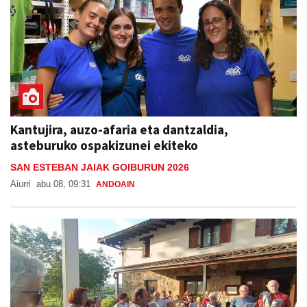
Kantujira, auzo-afaria eta dantzaldia,
asteburuko ospakizunei ekiteko
SAN ESTEBAN JAIAK GOIBURUN 2026
Aiurri
abu 08, 09:31
ANDOAIN