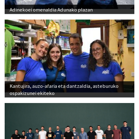
Adinekoei omenaldia Adunako plazan
Kantujira, auzo-afaria eta dantzaldia, asteburuko
ospakizunei ekiteko