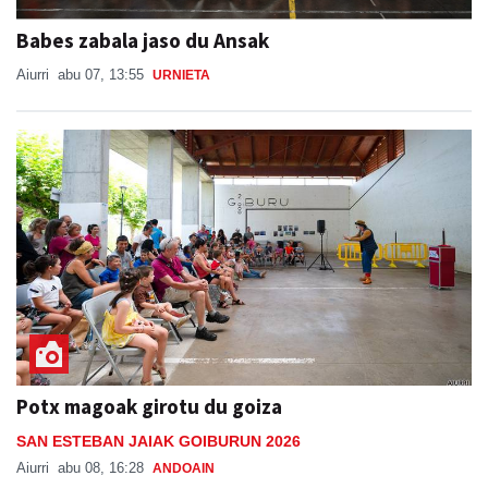
Babes zabala jaso du Ansak
Aiurri
abu 07, 13:55
URNIETA
Potx magoak girotu du goiza
SAN ESTEBAN JAIAK GOIBURUN 2026
Aiurri
abu 08, 16:28
ANDOAIN