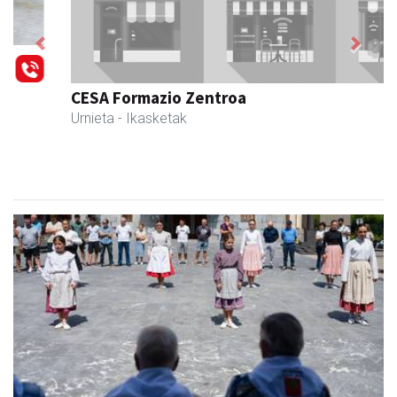
Previous
Next
CESA Formazio Zentroa
Urnieta
- Ikasketak