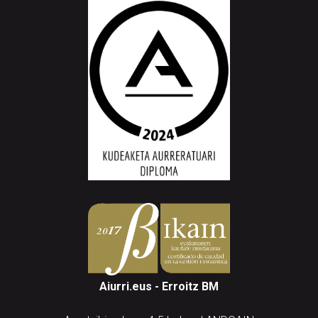
Aiurri.eus - Erroitz BM