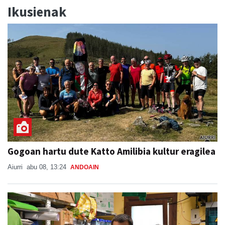
Ikusienak
Gogoan hartu dute Katto Amilibia kultur eragilea
Aiurri
abu 08, 13:24
ANDOAIN