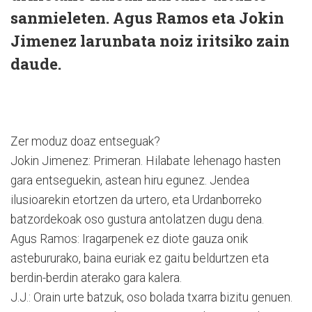
sanmieleten. Agus Ramos eta Jokin
Jimenez larunbata noiz iritsiko zain
daude.
Zer moduz doaz entseguak?
Jokin Jimenez: Primeran. Hilabate lehenago hasten
gara entseguekin, astean hiru egunez. Jendea
ilusioarekin etortzen da urtero, eta Urdanborreko
batzordekoak oso gustura antolatzen dugu dena.
Agus Ramos: Iragarpenek ez diote gauza onik
astebururako, baina euriak ez gaitu beldurtzen eta
berdin-berdin aterako gara kalera.
J.J.: Orain urte batzuk, oso bolada txarra bizitu genuen.