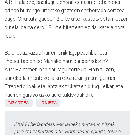
A.R.: Hala ere, baditugu zenbait egitasmo, eta horien
artean hurrengo urterako gazteen danborrada sortzea
dago. Ohartuta gaude 12 urte arte ikastetxeetan jotzen
dutela, baina gero 18 urte bitartean ez daukatela nora
joan.
Ba al dauzkazue harremanik Egapedanbor eta
Presentacion de Mariako haur danborradekin?
A.R.: Harramen ona daukagu horiekin. Hain zuzen,
aurreko larunbateko jaian elkarrekin jardun genuen.
Errepertorioak eta jantziak trukatzen ditugu elkar, eta
haurren guraso asko gure taldekoak dira.
GIZARTEA
URNIETA
AIURRI hedabideak eskualdeko nortasun hitzak
jaso eta zabaltzen ditu. Harpidedun eginda, tokiko