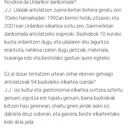
Noizkoa da Urdanbor danborrada?
J.J.: Udalak antolatzen zuena bertan behera geratu zen
70eko hamarkadan. 1992an berriro heldu zitzaion, eta
2001ean Urdanbor elkartea sortu zen, Sanmieletan
danborrada antolatzeko espreski. Bazkideok 10 euroko
kuota ordaintzen dugu, eta udalaren diru laguntza
erantsita, nahikoa izaten dugu jantziak, materiala,
txaranga edo eta bestelako gastuei aurre egiteko.
Ez al dizue tentatzen urtean zehar ekimen gehiago
antolatzeak 94 bazkideko elkartea izanda?
J.J.: Iaz kultur eta gastronomia elkartea sortzea aztertu
genuen; egoitza ere topatu genuen, baina bazkideak
biltzen hasi ginenean, ohartu ginen jende asko ez
dabilela diruz soberan, eta gainera, beste elkarteetako
kide dela jada.