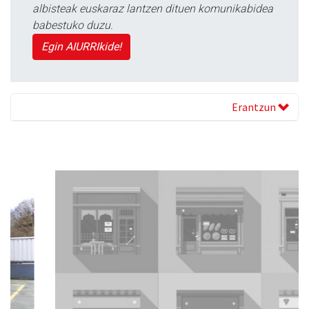
albisteak euskaraz lantzen dituen komunikabidea
babestuko duzu.
Egin AIURRIkide!
Erantzun