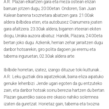
A.R.: Plazan elkartzen gara eta meza ostean elizan
barruan jotzen dugu, 20:00etan. Ondoren, San Juan
Kalean barrena txoznetara abiatzen gara. 21:00ak
aldera ibilbidea eten, eta autobusez Oianumera joaten
gara afaltzera. 23:30ak aldera, bigarren irteerari ekiten
diogu, Urraka auzora abiatuz. Handik, Plazara; 24:00eta
bertan joko dugu. Azkenik, herrian zehar jarraitzen dugu
danbor hotsarekin, giro polita dagoen jai eremu eta
taberna inguruetan, 02.30ak aldera arte.
Ibilbide horretan, izatez, izango dituzue toki kuttunak…
A.R.: Leku guztiak dira aipatzekoak, baina eliza aipatuko
genuke lehenbizi. Jende ugari egoten da gu entzuteko
zain, eta danbor hotsak soinu berezia hartzen du bertan.
Plazan gauerdiko saioa ere okasio nahiko solemnea
izaten da guretzat. Horietaz gain, taberna eta txozna