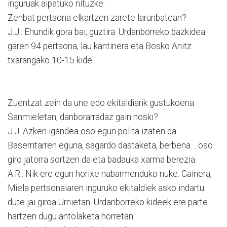
inguruak aipatuko nituzke.
Zenbat pertsona elkartzen zarete larunbatean?
J.J.: Ehundik gora bai, guztira. Urdanborreko bazkidea
garen 94 pertsona, lau kantinera eta Bosko Anitz
txarangako 10-15 kide.
Zuentzat zein da une edo ekitaldiarik gustukoena
Sanmieletan, danborarradaz gain noski?
J.J. Azken igandea oso egun polita izaten da.
Baserritarren eguna, sagardo dastaketa, berbena… oso
giro jatorra sortzen da eta badauka xarma berezia.
A.R.: Nik ere egun horixe nabarmenduko nuke. Gainera,
Miela pertsonaiaren inguruko ekitaldiek asko indartu
dute jai giroa Urnietan. Urdanborreko kideek ere parte
hartzen dugu antolaketa horretan.