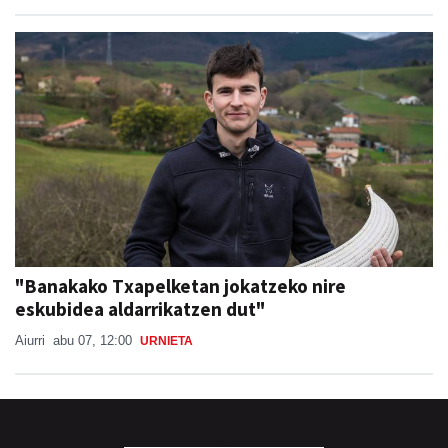
"Banakako Txapelketan jokatzeko nire
eskubidea aldarrikatzen dut"
Aiurri
abu 07, 12:00
URNIETA