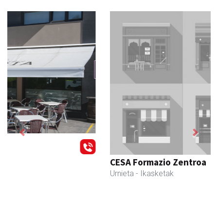
Previous
Next
CESA Formazio Zentroa
Urnieta
- Ikasketak