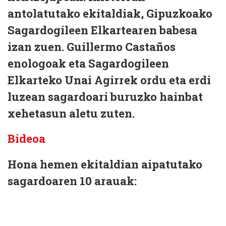
antolatutako ekitaldiak, Gipuzkoako
Sagardogileen Elkartearen babesa
izan zuen. Guillermo Castaños
enologoak eta Sagardogileen
Elkarteko Unai Agirrek ordu eta erdi
luzean sagardoari buruzko hainbat
xehetasun aletu zuten.
Bideoa
Hona hemen ekitaldian aipatutako
sagardoaren 10 arauak: