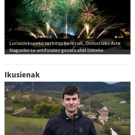
Lurraldebuseko zerbitzu bereziak, Donostiako Aste
Nagusiko su-artifizialez gozatu ahal izateko
Ikusienak