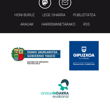
HONI BURUZ
LEGE OHARRA
PUBLIZITATEA
ARAUAK
HARREMANETARAKO
RSS