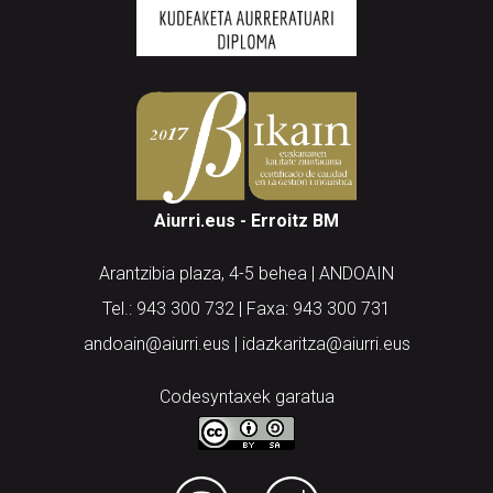
Aiurri.eus - Erroitz BM
Arantzibia plaza, 4-5 behea | ANDOAIN
Tel.: 943 300 732 | Faxa: 943 300 731
andoain@aiurri.eus | idazkaritza@aiurri.eus
Codesyntaxek garatua