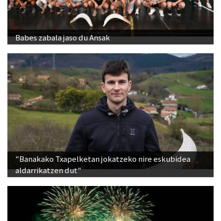
Babes zabala jaso du Ansak
"Banakako Txapelketan jokatzeko nire eskubidea
aldarrikatzen dut"