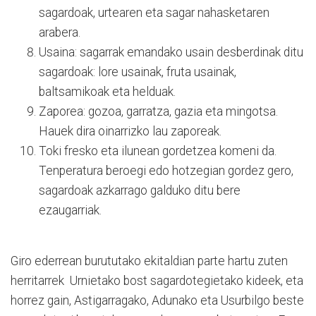
sagardoak, urtearen eta sagar nahasketaren
arabera.
Usaina: sagarrak emandako usain desberdinak ditu
sagardoak: lore usainak, fruta usainak,
baltsamikoak eta helduak.
Zaporea: gozoa, garratza, gazia eta mingotsa.
Hauek dira oinarrizko lau zaporeak.
Toki fresko eta ilunean gordetzea komeni da.
Tenperatura beroegi edo hotzegian gordez gero,
sagardoak azkarrago galduko ditu bere
ezaugarriak.
Giro ederrean burututako ekitaldian parte hartu zuten
herritarrek Urnietako bost sagardotegietako kideek, eta
horrez gain, Astigarragako, Adunako eta Usurbilgo beste