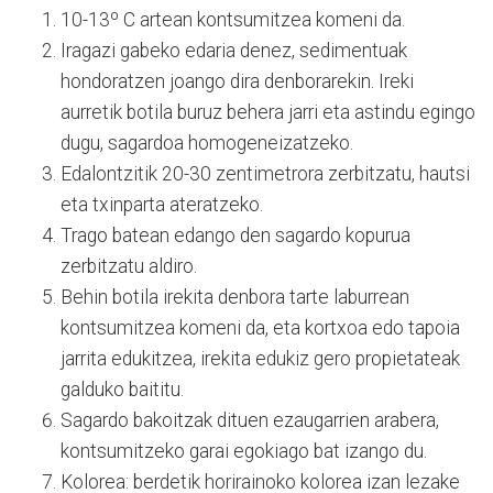
10-13º C artean kontsumitzea komeni da.
Iragazi gabeko edaria denez, sedimentuak
hondoratzen joango dira denborarekin. Ireki
aurretik botila buruz behera jarri eta astindu egingo
dugu, sagardoa homogeneizatzeko.
Edalontzitik 20-30 zentimetrora zerbitzatu, hautsi
eta txinparta ateratzeko.
Trago batean edango den sagardo kopurua
zerbitzatu aldiro.
Behin botila irekita denbora tarte laburrean
kontsumitzea komeni da, eta kortxoa edo tapoia
jarrita edukitzea, irekita edukiz gero propietateak
galduko baititu.
Sagardo bakoitzak dituen ezaugarrien arabera,
kontsumitzeko garai egokiago bat izango du.
Kolorea: berdetik horirainoko kolorea izan lezake