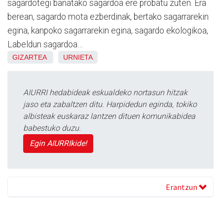
sagardotegi banatako sagardoa ere probatu zuten. Era
berean, sagardo mota ezberdinak, bertako sagarrarekin
egina, kanpoko sagarrarekin egina, sagardo ekologikoa,
Labeldun sagardoa…
GIZARTEA
URNIETA
AIURRI hedabideak eskualdeko nortasun hitzak
jaso eta zabaltzen ditu. Harpidedun eginda, tokiko
albisteak euskaraz lantzen dituen komunikabidea
babestuko duzu.
Egin AIURRIkide!
Erantzun