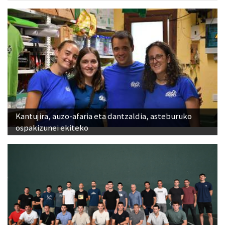
Kantujira, auzo-afaria eta dantzaldia, asteburuko
ospakizunei ekiteko