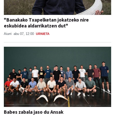
"Banakako Txapelketan jokatzeko nire
eskubidea aldarrikatzen dut"
Aiurri
abu 07, 12:00
URNIETA
Babes zabala jaso du Ansak