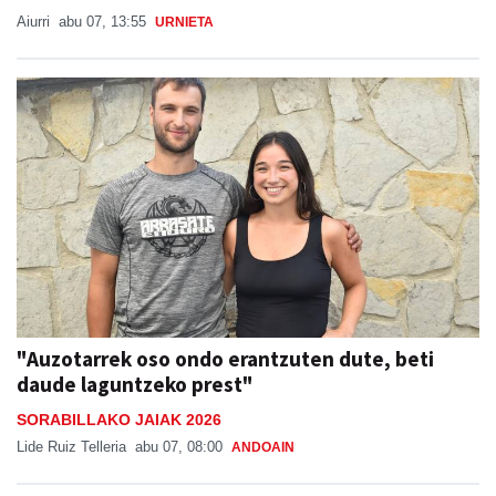
Aiurri
abu 07, 13:55
URNIETA
"Auzotarrek oso ondo erantzuten dute, beti
daude laguntzeko prest"
SORABILLAKO JAIAK 2026
Lide Ruiz Telleria
abu 07, 08:00
ANDOAIN