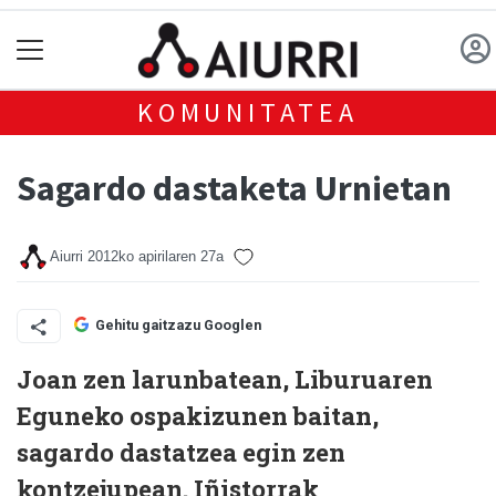
KOMUNITATEA
Sagardo dastaketa Urnietan
Aiurri
2012ko apirilaren 27a
Gehitu gaitzazu Googlen
Joan zen larunbatean, Liburuaren
Eguneko ospakizunen baitan,
sagardo dastatzea egin zen
kontzejupean. Iñistorrak