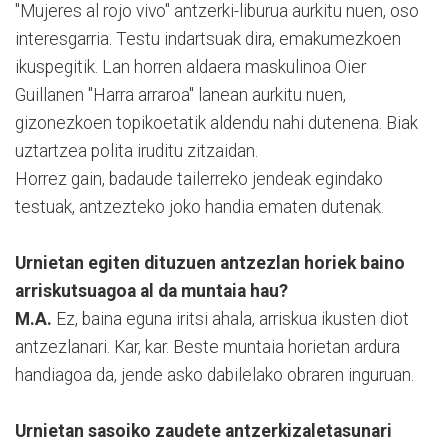
"Mujeres al rojo vivo" antzerki-liburua aurkitu nuen, oso
interesgarria. Testu indartsuak dira, emakumezkoen
ikuspegitik. Lan horren aldaera maskulinoa Oier
Guillanen "Harra arraroa" lanean aurkitu nuen,
gizonezkoen topikoetatik aldendu nahi dutenena. Biak
uztartzea polita iruditu zitzaidan.
Horrez gain, badaude tailerreko jendeak egindako
testuak, antzezteko joko handia ematen dutenak.
Urnietan egiten dituzuen antzezlan horiek baino
arriskutsuagoa al da muntaia hau?
M.A.
Ez, baina eguna iritsi ahala, arriskua ikusten diot
antzezlanari. Kar, kar. Beste muntaia horietan ardura
handiagoa da, jende asko dabilelako obraren inguruan.
Urnietan sasoiko zaudete antzerkizaletasunari