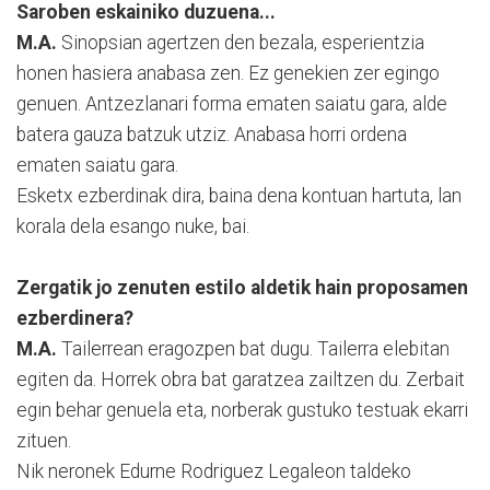
Saroben eskainiko duzuena...
M.A.
Sinopsian agertzen den bezala, esperientzia
honen hasiera anabasa zen. Ez genekien zer egingo
genuen. Antzezlanari forma ematen saiatu gara, alde
batera gauza batzuk utziz. Anabasa horri ordena
ematen saiatu gara.
Esketx ezberdinak dira, baina dena kontuan hartuta, lan
korala dela esango nuke, bai.
Zergatik jo zenuten estilo aldetik hain proposamen
ezberdinera?
M.A.
Tailerrean eragozpen bat dugu. Tailerra elebitan
egiten da. Horrek obra bat garatzea zailtzen du. Zerbait
egin behar genuela eta, norberak gustuko testuak ekarri
zituen.
Nik neronek Edurne Rodriguez Legaleon taldeko