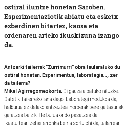
ostiral iluntze honetan Saroben.
Esperimentaziotik abiatu eta esketx
ezberdinen bitartez, kaosa eta
ordenaren arteko ikuskizuna izango
da.
Antzerki tailerrak "Zurrimurri" obra taularatuko du
ostiral honetan. Esperimentua, laborategia..., zer
da tailerra?
Mikel Agirregomezkorta.
Bi gauza aipatuko nituzke.
Batetik, tailerreko lana dago. Laborategi modukoa da,
helburua ez delako antzeztea, norberak bere gaitasunak
garatzea baizik. Helburua ondo pasatzea da.
Ikasturtean zehar erronka berria sortu ohi da, tailerrean