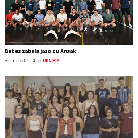
Babes zabala jaso du Ansak
Aiurri
abu 07, 13:55
URNIETA