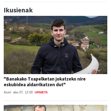
Ikusienak
"Banakako Txapelketan jokatzeko nire
eskubidea aldarrikatzen dut"
Aiurri
abu 07, 12:00
URNIETA