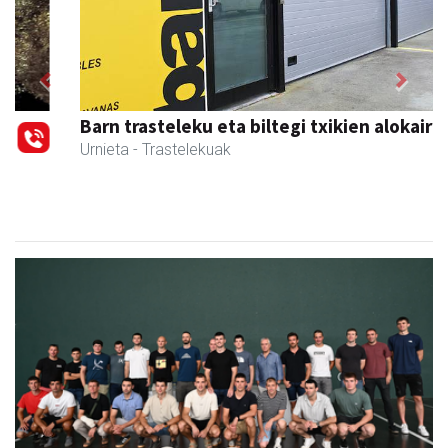
Previous
Next
Barn trasteleku eta biltegi txikien alokairua
Urnieta
- Trastelekuak