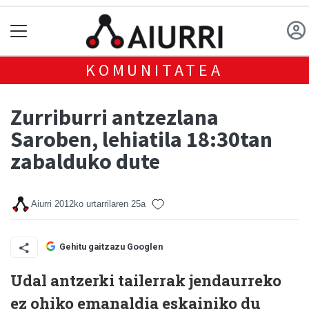
KOMUNITATEA
Zurriburri antzezlana
Saroben, lehiatila 18:30tan
zabalduko dute
Aiurri
2012ko urtarrilaren 25a
Gehitu gaitzazu Googlen
Udal antzerki tailerrak jendaurreko
ez ohiko emanaldia eskainiko du