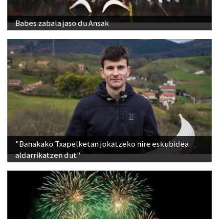
Babes zabala jaso du Ansak
"Banakako Txapelketan jokatzeko nire eskubidea
aldarrikatzen dut"