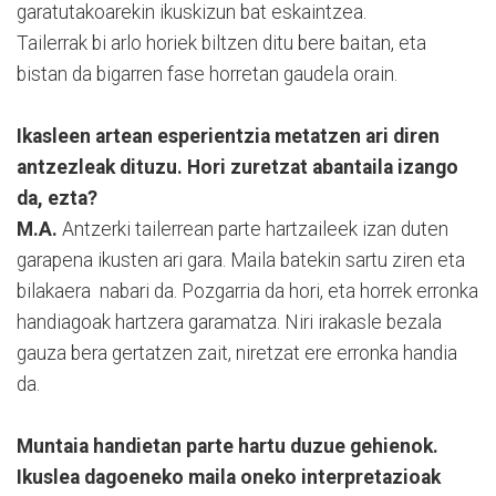
garatutakoarekin ikuskizun bat eskaintzea.
Tailerrak bi arlo horiek biltzen ditu bere baitan, eta
bistan da bigarren fase horretan gaudela orain.
Ikasleen artean esperientzia metatzen ari diren
antzezleak dituzu. Hori zuretzat abantaila izango
da, ezta?
M.A.
Antzerki tailerrean parte hartzaileek izan duten
garapena ikusten ari gara. Maila batekin sartu ziren eta
bilakaera nabari da. Pozgarria da hori, eta horrek erronka
handiagoak hartzera garamatza. Niri irakasle bezala
gauza bera gertatzen zait, niretzat ere erronka handia
da.
Muntaia handietan parte hartu duzue gehienok.
Ikuslea dagoeneko maila oneko interpretazioak