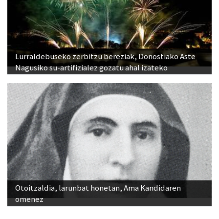
Lurraldebuseko zerbitzu bereziak, Donostiako Aste
Nagusiko su-artifizialez gozatu ahal izateko
Otoitzaldia, larunbat honetan, Ama Kandidaren
omenez