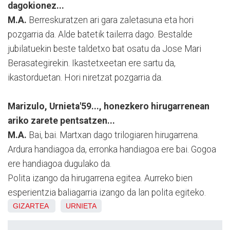
dagokionez...
M.A.
Berreskuratzen ari gara zaletasuna eta hori
pozgarria da. Alde batetik tailerra dago. Bestalde
jubilatuekin beste taldetxo bat osatu da Jose Mari
Berasategirekin. Ikastetxeetan ere sartu da,
ikastorduetan. Hori niretzat pozgarria da.
Marizulo, Urnieta'59..., honezkero hirugarrenean
ariko zarete pentsatzen...
M.A.
Bai, bai. Martxan dago trilogiaren hirugarrena.
Ardura handiagoa da, erronka handiagoa ere bai. Gogoa
ere handiagoa dugulako da.
Polita izango da hirugarrena egitea. Aurreko bien
esperientzia baliagarria izango da lan polita egiteko.
GIZARTEA
URNIETA