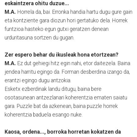
eskaintzera ohitu duzue...
M.A.
Horrela da, bai. Erronka handia hartu dugu gure gain
eta kontziente gara diozun hori gertatuko dela. Horrek
funtzioa hasteko egun gutxi geratzen denean
urduritasuna sortzen du gugan.
Zer espero behar du ikusleak hona etortzean?
M.A.
Ez dut gehiegi hitz egin nahi, etor daitezela. Baina
jendea harritu egingo da. Forman desberdina izango da,
erantzi egingo dugu antzokia.
Esketx ezberdinak landu ditugu, baina bere
osotasunean antzezlanari koherentzia ematen saiatu
gara. Puzzle bat da azkenean, baina puzzle horrek
koherentzia baduela esango nuke.
Kaosa, ordena..., borroka horretan kokatzen da