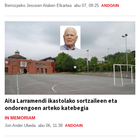
Berrozpeko Jesusen Alaben Elkartea
abu 07, 09:25
ANDOAIN
Aita Larramendi ikastolako sortzaileen eta
ondorengoen arteko katebegia
IN MEMORIAM
Jon Ander Ubeda
abu 06, 11:38
ANDOAIN