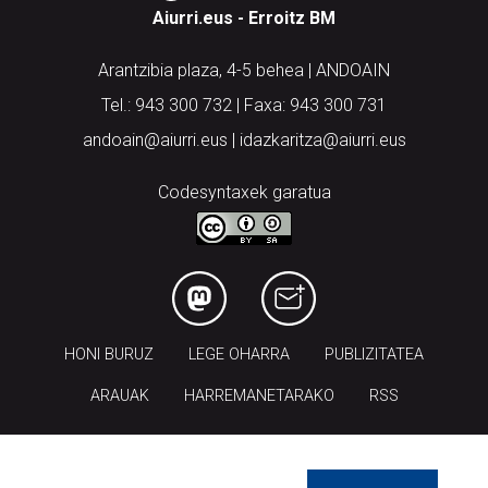
Aiurri.eus - Erroitz BM
Arantzibia plaza, 4-5 behea | ANDOAIN
Tel.: 943 300 732 | Faxa: 943 300 731
andoain@aiurri.eus | idazkaritza@aiurri.eus
Codesyntaxek garatua
HONI BURUZ
LEGE OHARRA
PUBLIZITATEA
ARAUAK
HARREMANETARAKO
RSS