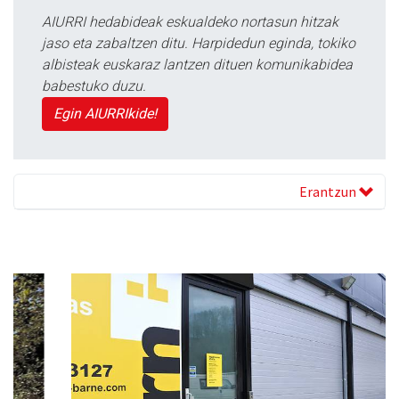
AIURRI hedabideak eskualdeko nortasun hitzak
jaso eta zabaltzen ditu. Harpidedun eginda, tokiko
albisteak euskaraz lantzen dituen komunikabidea
babestuko duzu.
Egin AIURRIkide!
Erantzun