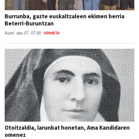
Burrunba, gazte euskaltzaleen ekimen berria
Beterri-Buruntzan
Aiurri
abu 07, 07:00
URNIETA
Otoitzaldia, larunbat honetan, Ama Kandidaren
omenez