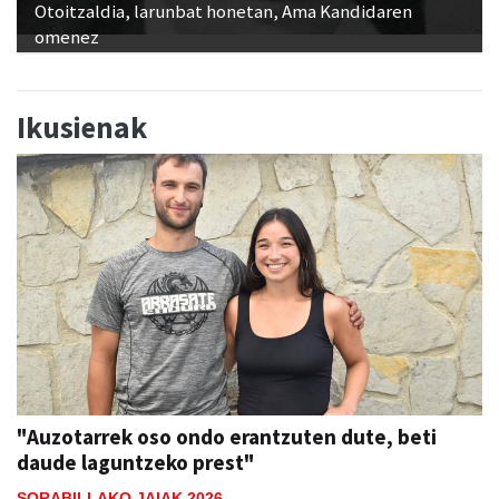
Otoitzaldia, larunbat honetan, Ama Kandidaren
omenez
Ikusienak
"Auzotarrek oso ondo erantzuten dute, beti
daude laguntzeko prest"
SORABILLAKO JAIAK 2026