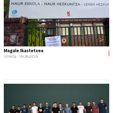
Previous
Next
Magale Ikastetxea
Urnieta
- Hezkuntza