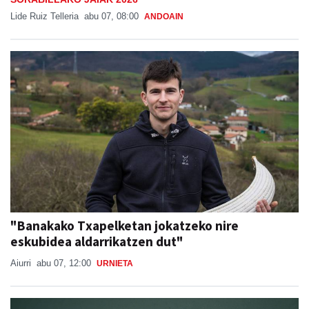
Lide Ruiz Telleria
abu 07, 08:00
ANDOAIN
"Banakako Txapelketan jokatzeko nire
eskubidea aldarrikatzen dut"
Aiurri
abu 07, 12:00
URNIETA