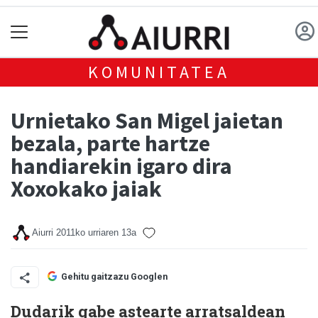
KOMUNITATEA
Urnietako San Migel jaietan
bezala, parte hartze
handiarekin igaro dira
Xoxokako jaiak
Aiurri
2011ko urriaren 13a
Gehitu gaitzazu Googlen
Dudarik gabe astearte arratsaldean