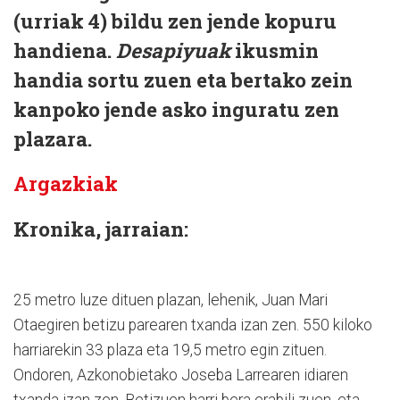
(urriak 4) bildu zen jende kopuru
handiena.
Desapiyuak
ikusmin
handia sortu zuen eta bertako zein
kanpoko jende asko inguratu zen
plazara.
Argazkiak
Kronika, jarraian:
25 metro luze dituen plazan, lehenik, Juan Mari
Otaegiren betizu parearen txanda izan zen. 550 kiloko
harriarekin 33 plaza eta 19,5 metro egin zituen.
Ondoren, Azkonobietako Joseba Larrearen idiaren