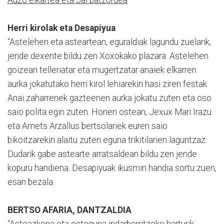
Auzo elkartea eta Jai batzordea
Herri kirolak eta Desapiyua
“Astelehen eta asteartean, eguraldiak lagundu zuelarik,
jende dexente bildu zen Xoxokako plazara. Astelehen
goizean telleriatar eta mugertzatar anaiek elkarren
aurka jokatutako herri kirol lehiarekin hasi ziren festak.
Anai zaharrenek gazteenen aurka jokatu zuten eta oso
saio polita egin zuten. Honen ostean, Jexux Mari Irazu
eta Amets Arzallus bertsolariek euren saio
bikoitzarekin alaitu zuten eguna trikitilarien laguntzaz.
Dudarik gabe astearte arratsaldean bildu zen jende
kopuru handiena. Desapiyuak ikusmin handia sortu zuen,
esan bezala.
BERTSO AFARIA, DANTZALDIA