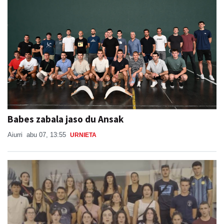
Babes zabala jaso du Ansak
Aiurri
abu 07, 13:55
URNIETA