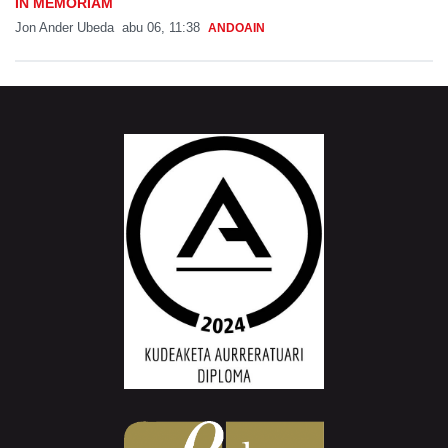
IN MEMORIAM
Jon Ander Ubeda
abu 06, 11:38
ANDOAIN