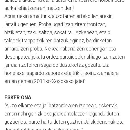
abilezia ukaezina da. Ia datorren urtean ere norbait bere
aurka lehiatzera animatzen den!
Apustuekin amaiturik, auzotarren arteko lehiarekin
jarraitu genuen. Proba ugari izan ziren: trontzan,
bizikletan, zaku saltoa, sokatira... Azkenean, eta bi
taldeek tranpa txikiren batzuk eginez, berdinketan
amaitu zen proba. Nekea nabaria zen denengan eta
desenpatea jokatu ordez partaideek nahiago izan zuten
jarraian zetorren sagardo dastaketaz gozatu. Eta
honelaxe, sagardo zaporez eta trikiti soinuz, amaiera
eman genien 2011ko Xoxokako jaiei”.
ESKER ONA
“Auzo elkarte eta jai batzordearen izenean, eskerrak
eman nahi genizkieke jaiak antolatzen lagundu duten
guztiei eta parte hartu duten guztiei. Jaiak denonak eta