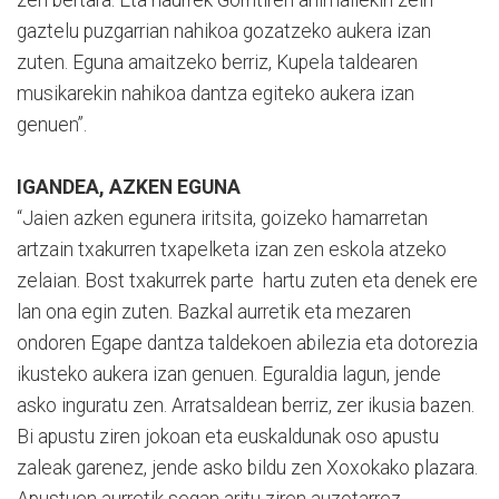
zen bertara. Eta haurrek Gorritiren animaliekin zein
gaztelu puzgarrian nahikoa gozatzeko aukera izan
zuten. Eguna amaitzeko berriz, Kupela taldearen
musikarekin nahikoa dantza egiteko aukera izan
genuen”.
IGANDEA, AZKEN EGUNA
“Jaien azken egunera iritsita, goizeko hamarretan
artzain txakurren txapelketa izan zen eskola atzeko
zelaian. Bost txakurrek parte hartu zuten eta denek ere
lan ona egin zuten. Bazkal aurretik eta mezaren
ondoren Egape dantza taldekoen abilezia eta dotorezia
ikusteko aukera izan genuen. Eguraldia lagun, jende
asko inguratu zen. Arratsaldean berriz, zer ikusia bazen.
Bi apustu ziren jokoan eta euskaldunak oso apustu
zaleak garenez, jende asko bildu zen Xoxokako plazara.