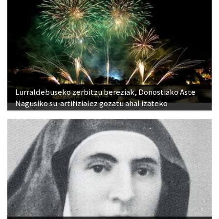
Lurraldebuseko zerbitzu bereziak, Donostiako Aste
Nagusiko su-artifizialez gozatu ahal izateko