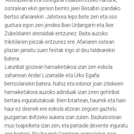
“Asteazkena eta osteguna indarberritzeko harturik,
ostiralean ekin genion berriro jaiei Besabin izandako
bertso afariarekin. Jatetxea lepo bete zen eta oso
gustura egon zen jendea Iban Urdangarin eta Iker
Zubeldiaren ateraldiak entzunez. Baita auzoko
trikitilarien piezak entzunez ere. Afariaren ostean
plazan jarraitu zuen festak Ingo al deu taldearekin
batera.
Larunbat goizean hamaiketakoa izan zen eskola
zaharrean Ander Lizarralde eta Urko Egaña
bertsolariekin batera. Nahiz eta edonor joan zitekeen
hamaiketakora auzoko adinduak izan ziren gehinbat
bertara inguratutakoak. Bien bitartean, haurrek eta hain
haur ez direnek ere eskola atzean zegoen gaztelu
puzgarrian ibiltzeko aukera izan zuten. Bazkalostean
mus txapelketa izan zen, eta partaide dexente inguratu