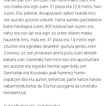
txanda izan zen. Betizuen harri bera erabili zuen, eta
oso marka ona egin zuen: 51 plaza eta 22,8 metro, hain
zuzen. Eta, azkenik, desapiyuaren azken txanda iritsi
zen auzoko gizonen eskutik. Harria aurreko partaideena
baino handiagoa zuten, 800 kilokoa hain zuzen; eta
nahiz eta oso lan ona egin, ez zuten idiaren marka
hausterik lortu. Hala ere, 41 plaza eta 14 metro egin
zituzten eta egindako lanarekin gustura geratu ziren.
Zorionez, ez zen jendearen arreta piztu zuen ekitaldi
bakarra izan. Gainerako herri kirol saio eta apustuetara
ere auzotar eta inguruko herritar ugari bildu zen.
Sanmielak eta Xoxokako jaiak hurrenez hurren
ospatzen dira eta aurten, behintzat, parte hartze handia
nabarmendu behar da. Eta hori pozgarria da Urnietako
herriarentzat.