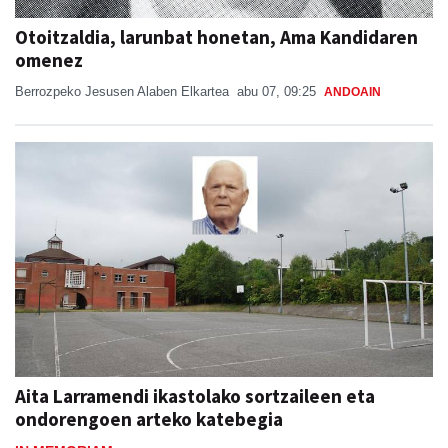
Otoitzaldia, larunbat honetan, Ama Kandidaren
omenez
Berrozpeko Jesusen Alaben Elkartea
abu 07, 09:25
ANDOAIN
Aita Larramendi ikastolako sortzaileen eta
ondorengoen arteko katebegia