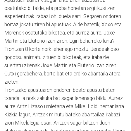
Apustuen aurretik segan aritu ziren auzotarrez
osatutako bi talde, eta proba honetan argi ikusi zen
esperientziak irabazi ohi duela sarri. Segaren ondoren
hortaz jokatu ziren bi apustuak. Alde batetik, Xoxo eta
Morenok osatutako bikotea, eta aurrez aurre, Joxe
Martin eta Eluterio izan ziren. Egin beharreko lana?
Trontzan 8 korte nork lehenago moztu. Jendeak oso
gogotsu animatu zituen bi bikoteak, eta irabazle
suertatu zirenak Joxe Martin eta Eluterio izan ziren.
Gutxi gorabehera, borte bat eta erdiko abantaila atera
zieten.
Trontzako apustuaren ondoren beste apustu baten
txanda: ia nork zakuka bat sagar lehenago bildu. Aurrez
aurre Aritz Lizaso urnietarra eta Mikel Loidi hernaniarra.
Kizkia lagun, Aritzek minutu bateko abantailaz irabazi
zion Mikeli. Egia esan, Aritzek sagar biltzen duen