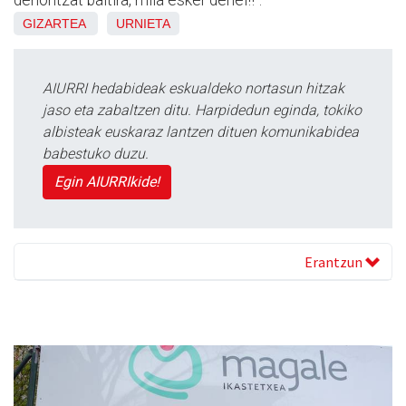
denontzat baitira, mila esker denei!!”.
GIZARTEA
URNIETA
AIURRI hedabideak eskualdeko nortasun hitzak
jaso eta zabaltzen ditu. Harpidedun eginda, tokiko
albisteak euskaraz lantzen dituen komunikabidea
babestuko duzu.
Egin AIURRIkide!
Erantzun