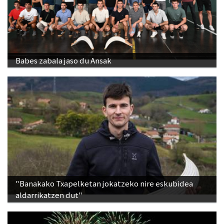
Babes zabala jaso du Ansak
"Banakako Txapelketan jokatzeko nire eskubidea
aldarrikatzen dut"