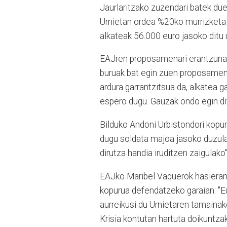
Jaurlaritzako zuzendari batek due
Urnietan ordea %20ko murrizketa a
alkateak 56.000 euro jasoko ditu u
EAJren proposamenari erantzuna
buruak bat egin zuen proposamenar
ardura garrantzitsua da, alkatea g
espero dugu. Gauzak ondo egin di
Bilduko Andoni Urbistondori kopur
dugu soldata majoa jasoko duzula
dirutza handia iruditzen zaigulako"
EAJko Maribel Vaquerok hasieran 
kopurua defendatzeko garaian: "E
aurreikusi du Urnietaren tamainak
Krisia kontutan hartuta doikuntzak