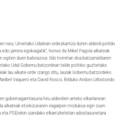
en naiz, Urnietako Udalean ordezkaritza duten alderdi politik
 edo jarrera egokiagatik”, horixe da Mikel Pagola alkateak
n egiten duen balorazioa. Ildo horretan doa batzarraldiaren
nietako Udal Gobernu batzordean talde politiko guztietako
alak lau alkate-orde izango ditu, laurak Gobernu batzordeko
Maribel Vaquero eta David Rosco; Bilduko Andoni Urbistondo
en gobernagarritasuna hiru alderdien arteko elkarlanean
gola alkateak etorkizunaren iragarpen modukoa egin zuen
du eta PSErekin izandako elkarrizketetan adostasunetara