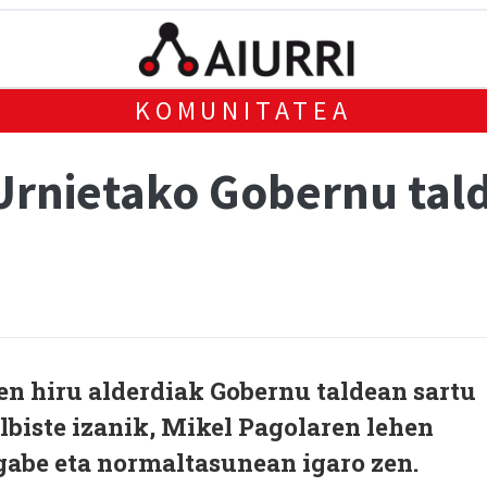
KOMUNITATEA
 Urnietako Gobernu tal
en hiru alderdiak Gobernu taldean sartu
albiste izanik, Mikel Pagolaren lehen
 gabe eta normaltasunean igaro zen.