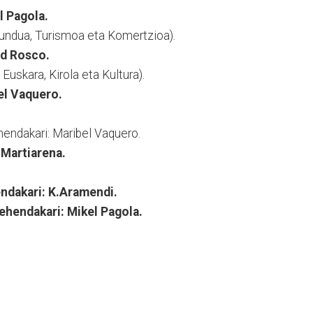
l Pagola.
undua, Turismoa eta Komertzioa).
id Rosco.
Euskara, Kirola eta Kultura).
el Vaquero.
endakari: Maribel Vaquero.
.Martiarena.
endakari: K.Aramendi.
Lehendakari: Mikel Pagola.