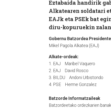
Eztabaida handirik gab
Alkatearen soldatari e
EAJk eta PSEk bat egin
diru-kopuruekin zalan
Gobernu Batzordea Presidente
Mikel Pagola Alkatea (EAJ)
Alkate-ordeak:
1. EAJ Maribel Vaquero
2. EAJ David Rosco
3. BILDU Andoni Urbistondo
4. PSE Herme Gonzalez
Batzorde Informatzaileak
Batzordeetako ordezkarien banake