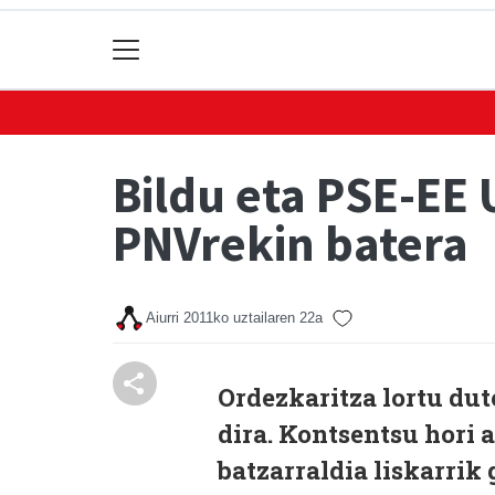
Bildu eta PSE-EE
PNVrekin batera
Aiurri
2011ko uztailaren 22a
Ordezkaritza lortu dut
dira. Kontsentsu hori 
batzarraldia liskarrik