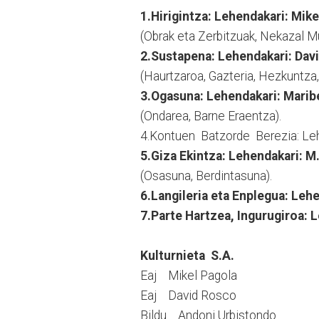
1.Hirigintza: Lehendakari: Mike
(Obrak eta Zerbitzuak, Nekazal M
2.Sustapena: Lehendakari: Dav
(Haurtzaroa, Gazteria, Hezkuntza, 
3.Ogasuna: Lehendakari: Marib
(Ondarea, Barne Eraentza).
4.Kontuen Batzorde Berezia: Leh
5.Giza Ekintza: Lehendakari: M
(Osasuna, Berdintasuna).
6.Langileria eta Enplegua: Leh
7.Parte Hartzea, Ingurugiroa: 
Kulturnieta S.A.
Eaj Mikel Pagola
Eaj David Rosco
Bildu Andoni Urbistondo