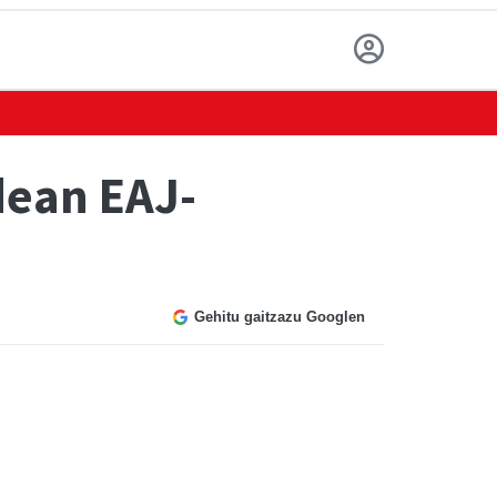
dean EAJ-
Gehitu gaitzazu Googlen