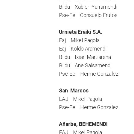
Bildu Xabier Yurramendi
Pse-Ee Consuelo Frutos
Urnieta Eraiki S.A.
Eaj Mikel Pagola
Eaj Koldo Aramendi
Bildu Ixiar Martiarena
Bildu Ane Salsamendi
Pse-Ee Herme Gonzalez
San Marcos
EAJ Mikel Pagola
Pse-Ee Herme Gonzalez
Añarbe, BEHEMENDI
EAJ Mikel Pagola