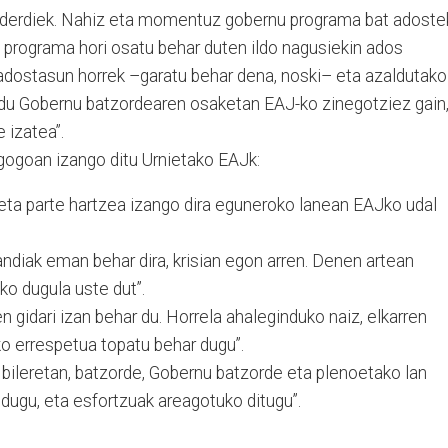
 alderdiek. Nahiz eta momentuz gobernu programa bat adost
 programa hori osatu behar duten ildo nagusiekin ados
 adostasun horrek –garatu behar dena, noski– eta azaldutako
 du Gobernu batzordearen osaketan EAJ-ko zinegotziez gain
 izatea”.
i gogoan izango ditu Urnietako EAJk:
 eta parte hartzea izango dira eguneroko lanean EAJko udal
andiak eman behar dira, krisian egon arren. Denen artean
ko dugula uste dut”.
en gidari izan behar du. Horrela ahaleginduko naiz, elkarren
ko errespetua topatu behar dugu”.
 bileretan, batzorde, Gobernu batzorde eta plenoetako lan
 dugu, eta esfortzuak areagotuko ditugu”.