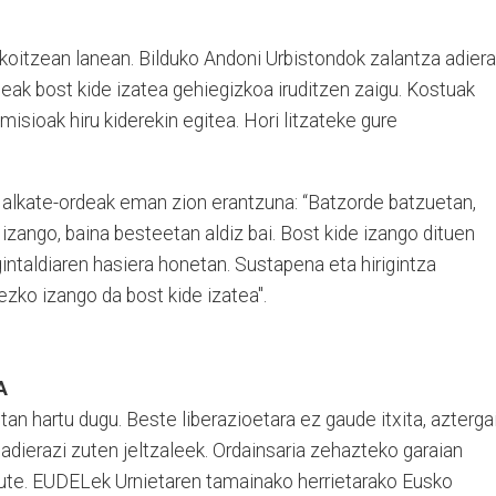
akoitzean lanean. Bilduko Andoni Urbistondok zalantza adiera
ak bost kide izatea gehiegizkoa iruditzen zaigu. Kostuak
omisioak hiru kiderekin egitea. Hori litzateke gure
 alkate-ordeak eman zion erantzuna: “Batzorde batzuetan,
izango, baina besteetan aldiz bai. Bost kide izango dituen
ntaldiaren hasiera honetan. Sustapena eta hirigintza
ezko izango da bost kide izatea".
A
utan hartu dugu. Beste liberazioetara ez gaude itxita, azterga
, adierazi zuten jeltzaleek. Ordainsaria zehazteko garaian
te. EUDELek Urnietaren tamainako herrietarako Eusko