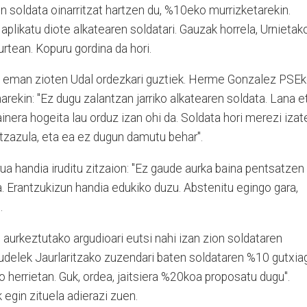
n soldata oinarritzat hartzen du, %10eko murrizketarekin.
plikatu diote alkatearen soldatari. Gauzak horrela, Urnietak
rtean. Kopuru gordina da hori.
 eman zioten Udal ordezkari guztiek. Herme Gonzalez PSE
ekin: "Ez dugu zalantzan jarriko alkatearen soldata. Lana e
ainera hogeita lau orduz izan ohi da. Soldata hori merezi izat
tzazula, eta ea ez dugun damutu behar".
ua handia iruditu zitzaion: "Ez gaude aurka baina pentsatzen
. Erantzukizun handia edukiko duzu. Abstenitu egingo gara,
.
aurkeztutako argudioari eutsi nahi izan zion soldataren
udelek Jaurlaritzako zuzendari baten soldataren %10 gutxia
o herrietan. Guk, ordea, jaitsiera %20koa proposatu dugu".
 egin zituela adierazi zuen.