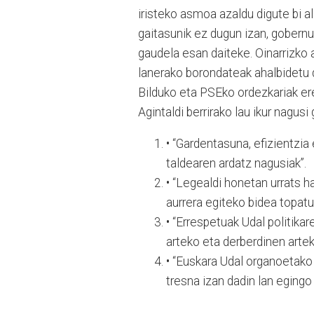
iristeko asmoa azaldu digute bi
gaitasunik ez dugun izan, gobernu
gaudela esan daiteke. Oinarrizko
lanerako borondateak ahalbidetu
Bilduko eta PSEko ordezkariak ere
Agintaldi berrirako lau ikur nagus
• “Gardentasuna, efizientzia
taldearen ardatz nagusiak”.
• “Legealdi honetan urrats h
aurrera egiteko bidea topatu
• “Errespetuak Udal politikar
arteko eta derberdinen arte
• “Euskara Udal organoetako
tresna izan dadin lan egingo