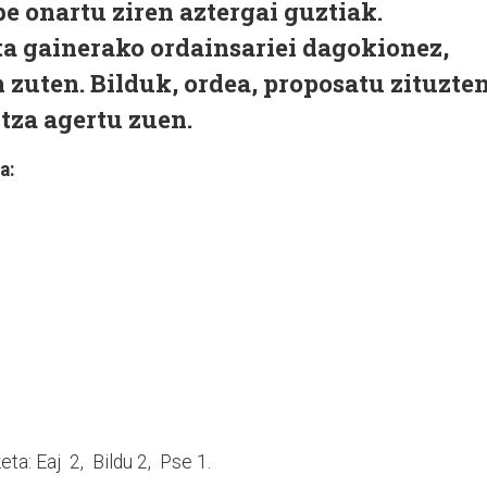
e onartu ziren aztergai guztiak.
ta gainerako ordainsariei dagokionez,
 zuten. Bilduk, ordea, proposatu zituzte
tza agertu zuen.
a:
ta: Eaj 2, Bildu 2, Pse 1.