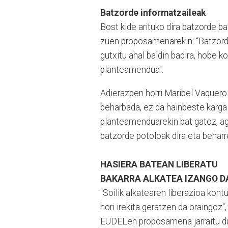
Batzorde informatzaileak
Bost kide arituko dira batzorde b
zuen proposamenarekin: “Batzorde
gutxitu ahal baldin badira, hobe k
planteamendua".
Adierazpen horri Maribel Vaquero
beharbada, ez da hainbeste karga 
planteamenduarekin bat gatoz, agi
batzorde potoloak dira eta beharr
HASIERA BATEAN LIBERATU
BAKARRA ALKATEA IZANGO D
"Soilik alkatearen liberazioa kont
hori irekita geratzen da oraingoz"
EUDELen proposamena jarraitu du