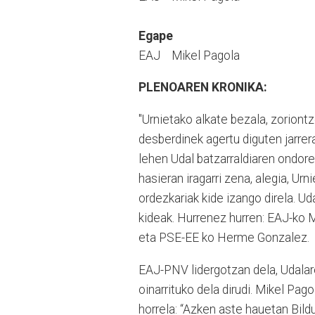
Egape
EAJ Mikel Pagola
PLENOAREN KRONIKA:
"Urnietako alkate bezala, zoriontz
desberdinek agertu diguten jarrera
lehen Udal batzarraldiaren ondore
hasieran iragarri zena, alegia, Ur
ordezkariak kide izango direla. Ud
kideak. Hurrenez hurren: EAJ-ko 
eta PSE-EE ko Herme Gonzalez.
EAJ-PNV lidergotzan dela, Udalar
oinarrituko dela dirudi. Mikel Pa
horrela: “Azken aste hauetan Bil