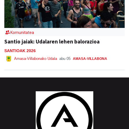
Komunitatea
Santio jaiak: Udalaren lehen balorazioa
SANTIOAK 2026
Amasa-Villabonako Udala
abu 05
AMASA-VILLABONA