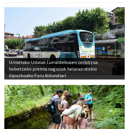
Urnietako Udalak Lurraldebusen zerbitzua
hobetzeko premia nagusiak helarazi dizkio
Gipuzkoako Foru Aldundiari