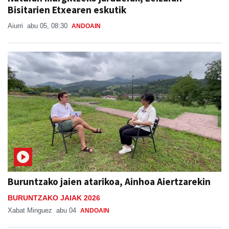
Bisitarien Etxearen eskutik
Aiurri
abu 05, 08:30
ANDOAIN
Buruntzako jaien atarikoa, Ainhoa Aiertzarekin
BURUNTZAKO JAIAK 2026
Xabat Minguez
abu 04
ANDOAIN