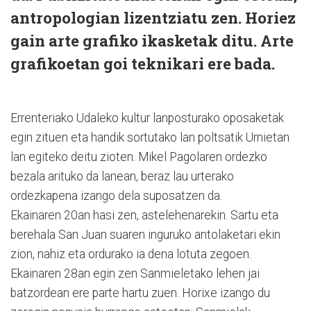
antropologian lizentziatu zen. Horiez
gain arte grafiko ikasketak ditu. Arte
grafikoetan goi teknikari ere bada.
Errenteriako Udaleko kultur lanposturako oposaketak
egin zituen eta handik sortutako lan poltsatik Urnietan
lan egiteko deitu zioten. Mikel Pagolaren ordezko
bezala arituko da lanean, beraz lau urterako
ordezkapena izango dela suposatzen da.
Ekainaren 20an hasi zen, astelehenarekin. Sartu eta
berehala San Juan suaren inguruko antolaketari ekin
zion, nahiz eta ordurako ia dena lotuta zegoen.
Ekainaren 28an egin zen Sanmieletako lehen jai
batzordean ere parte hartu zuen. Horixe izango du