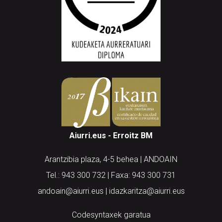
Aiurri.eus - Erroitz BM
Arantzibia plaza, 4-5 behea | ANDOAIN
Tel.: 943 300 732 | Faxa: 943 300 731
andoain@aiurri.eus | idazkaritza@aiurri.eus
Codesyntaxek garatua