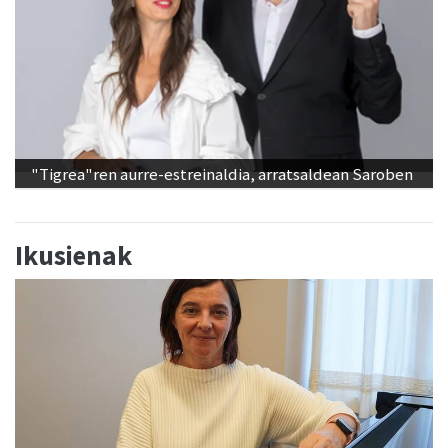
"Tigrea"ren aurre-estreinaldia, arratsaldean Saroben
Ikusienak