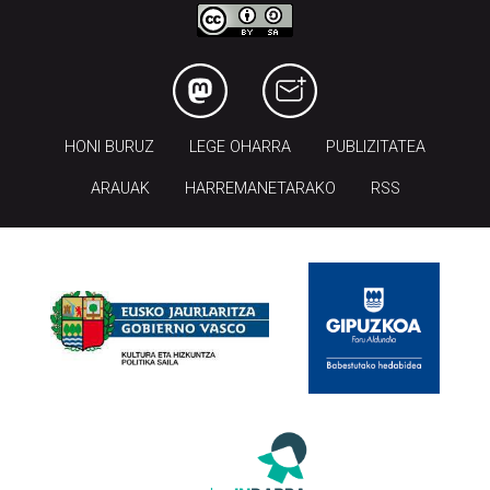
HONI BURUZ
LEGE OHARRA
PUBLIZITATEA
ARAUAK
HARREMANETARAKO
RSS