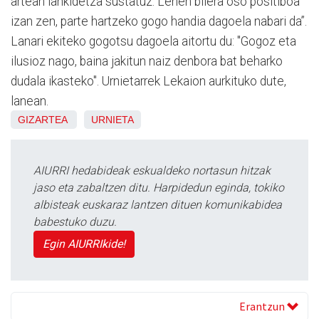
artean lankidetza sustatuz. Lehen bilera oso positiboa
izan zen, parte hartzeko gogo handia dagoela nabari da”.
Lanari ekiteko gogotsu dagoela aitortu du: "Gogoz eta
ilusioz nago, baina jakitun naiz denbora bat beharko
dudala ikasteko". Urnietarrek Lekaion aurkituko dute,
lanean.
GIZARTEA
URNIETA
AIURRI hedabideak eskualdeko nortasun hitzak
jaso eta zabaltzen ditu. Harpidedun eginda, tokiko
albisteak euskaraz lantzen dituen komunikabidea
babestuko duzu.
Egin AIURRIkide!
Erantzun