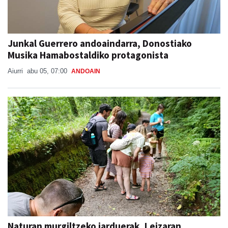
Junkal Guerrero andoaindarra, Donostiako
Musika Hamabostaldiko protagonista
Aiurri
abu 05, 07:00
ANDOAIN
Naturan murgiltzeko jarduerak, Leizaran