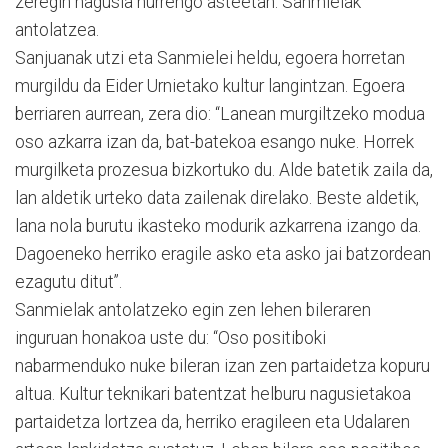
zeregin nagusia hurrengo asteetan: Sanmielak
antolatzea.
Sanjuanak utzi eta Sanmielei heldu, egoera horretan
murgildu da Eider Urnietako kultur langintzan. Egoera
berriaren aurrean, zera dio: “Lanean murgiltzeko modua
oso azkarra izan da, bat-batekoa esango nuke. Horrek
murgilketa prozesua bizkortuko du. Alde batetik zaila da,
lan aldetik urteko data zailenak direlako. Beste aldetik,
lana nola burutu ikasteko modurik azkarrena izango da.
Dagoeneko herriko eragile asko eta asko jai batzordean
ezagutu ditut”.
Sanmielak antolatzeko egin zen lehen bileraren
inguruan honakoa uste du: “Oso positiboki
nabarmenduko nuke bileran izan zen partaidetza kopuru
altua. Kultur teknikari batentzat helburu nagusietakoa
partaidetza lortzea da, herriko eragileen eta Udalaren