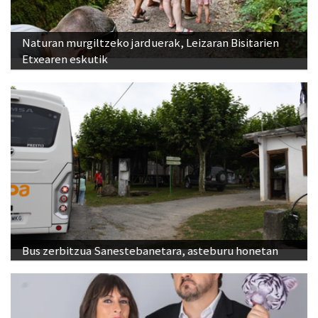
Naturan murgiltzeko jarduerak, Leizaran Bisitarien
Etxearen eskutik
Bus zerbitzua Sanestebanetara, asteburu honetan