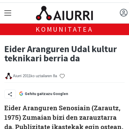
KOMUNITATEA
Eider Aranguren Udal kultur
teknikari berria da
Aiurri
2011ko uztailaren 8a
Gehitu gaitzazu Googlen
Eider Aranguren Senosiain (Zarautz,
1975) Zumaian bizi den zarauztarra
da. Publizitate ikastekak egin ostean,