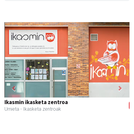
Previous
Next
Ikasmin ikasketa zentroa
Urnieta
- Ikasketa zentroak