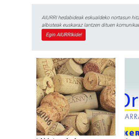
AIURRI hedabideak eskualdeko nortasun hitza
albisteak euskaraz lantzen dituen komunika
Egin AIURRIkide!