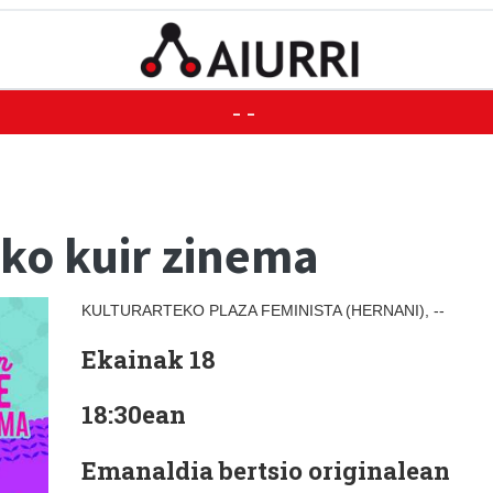
--
eko kuir zinema
KULTURARTEKO PLAZA FEMINISTA (HERNANI), --
Ekainak 18
18:30ean
Emanaldia bertsio originalean