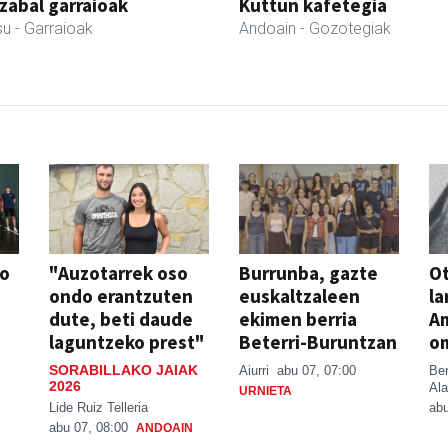
abal garraioak
Kuttun kafetegia
su
- Garraioak
Andoain
- Gozotegiak
so
"Auzotarrek oso
Burrunba, gazte
Ot
ondo erantzuten
euskaltzaleen
la
dute, beti daude
ekimen berria
A
laguntzeko prest"
Beterri-Buruntzan
o
SORABILLAKO JAIAK
Aiurri
abu 07, 07:00
Be
2026
Ala
URNIETA
Lide Ruiz Telleria
abu
abu 07, 08:00
ANDOAIN