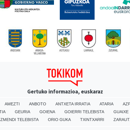
Gertuko informazioa, euskaraz
AMEZTI
ANBOTO
ANTXETA IRRATIA
ATARIA
AZP
TIA
GEURIA
GOIENA
GOIERRI TELEBISTA
GUAIXE
IZMENDI TELEBISTA
ORIO GUKA
TXINTXARRI
ZARAUT