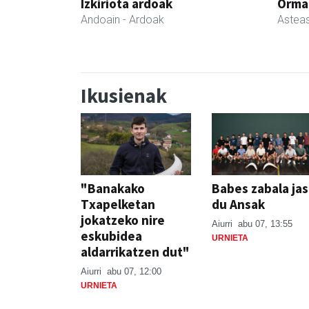
Izkiriota ardoak
Ormaz
Andoain
- Ardoak
Astea
Ikusienak
"Banakako
Babes zabala ja
Txapelketan
du Ansak
jokatzeko nire
Aiurri
abu 07, 13:55
eskubidea
URNIETA
aldarrikatzen dut"
Aiurri
abu 07, 12:00
URNIETA