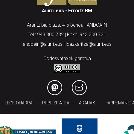
Aiurri.eus - Erroitz BM
Arantzibia plaza, 4-5 behea | ANDOAIN
Tel.: 943 300 732 | Faxa: 943 300 731
andoain@aiurri.eus | idazkaritza@aiurri.eus
Codesyntaxek garatua
LEGE OHARRA
PUBLIZITATEA
ARAUAK
HARREMANET