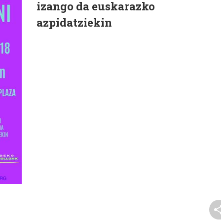
izango da euskarazko
azpidatziekin