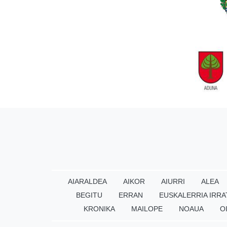
AIARALDEA
AIKOR
AIURRI
ALEA
BEGITU
ERRAN
EUSKALERRIA IRRA
KRONIKA
MAILOPE
NOAUA
O