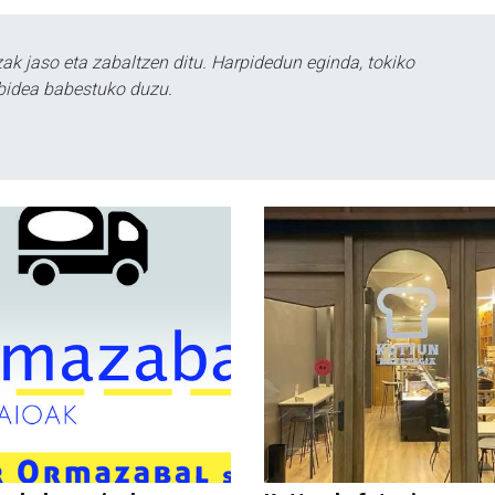
k jaso eta zabaltzen ditu. Harpidedun eginda, tokiko
bidea babestuko duzu.