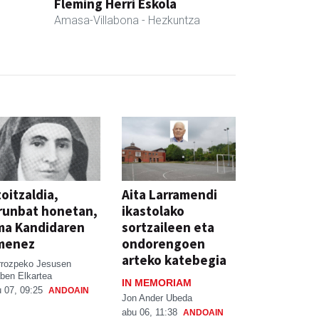
Fleming Herri Eskola
Amasa-Villabona
- Hezkuntza
oitzaldia,
Aita Larramendi
runbat honetan,
ikastolako
ma Kandidaren
sortzaileen eta
menez
ondorengoen
arteko katebegia
rrozpeko Jesusen
ben Elkartea
IN MEMORIAM
 07, 09:25
ANDOAIN
Jon Ander Ubeda
abu 06, 11:38
ANDOAIN