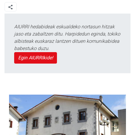
AIURRI hedabideak eskualdeko nortasun hitzak
jaso eta zabaltzen ditu. Harpidedun eginda, tokiko
albisteak euskaraz lantzen dituen komunikabidea
babestuko duzu.
Egin AIURRIkide!