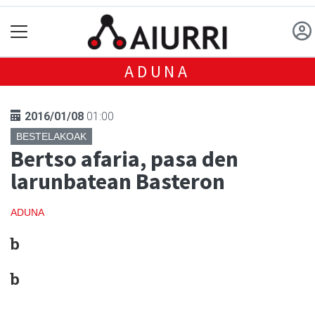
ADUNA
2016/01/08
01:00
BESTELAKOAK
Bertso afaria, pasa den
larunbatean Basteron
ADUNA
b
b