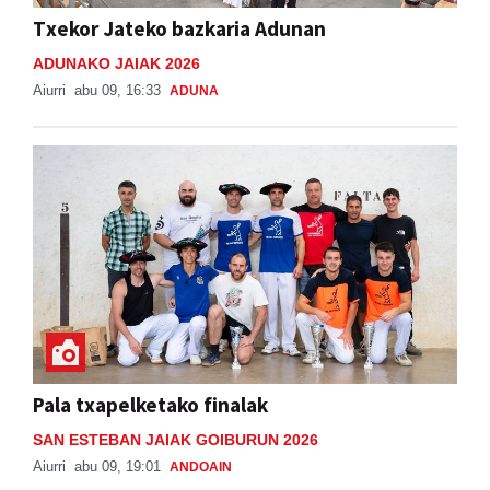
Txekor Jateko bazkaria Adunan
ADUNAKO JAIAK 2026
Aiurri
abu 09, 16:33
ADUNA
Pala txapelketako finalak
SAN ESTEBAN JAIAK GOIBURUN 2026
Aiurri
abu 09, 19:01
ANDOAIN