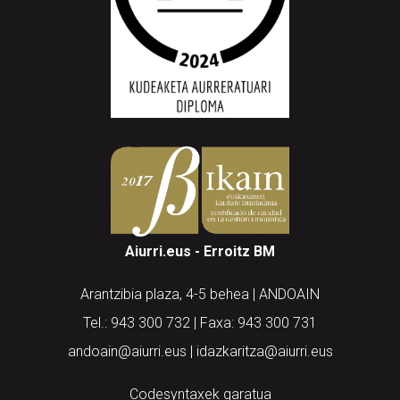
Aiurri.eus - Erroitz BM
Arantzibia plaza, 4-5 behea | ANDOAIN
Tel.: 943 300 732 | Faxa: 943 300 731
andoain@aiurri.eus | idazkaritza@aiurri.eus
Codesyntaxek garatua