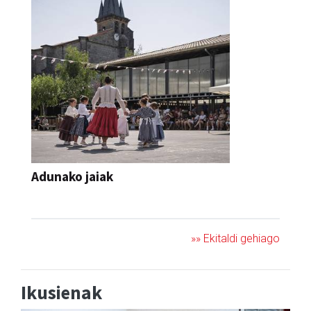
Adunako jaiak
JAIA
»» Ekitaldi gehiago
Ikusienak