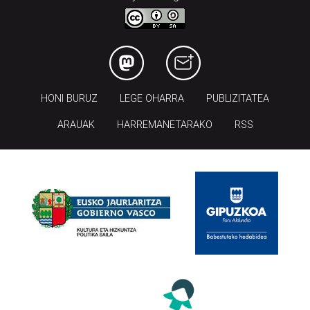
HONI BURUZ
LEGE OHARRA
PUBLIZITATEA
ARAUAK
HARREMANETARAKO
RSS