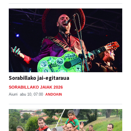
Sorabillako jai-egitaraua
SORABILLAKO JAIAK 2026
Aiurri
abu 10, 07:00
ANDOAIN