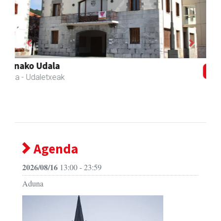
Previous
Next
Arruti gozotegia
Andoain
- Gozotegiak
Agenda
2026/08/16
13:00 - 23:59
Aduna