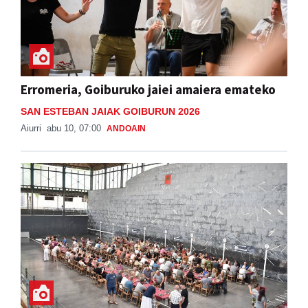
Erromeria, Goiburuko jaiei amaiera emateko
SAN ESTEBAN JAIAK GOIBURUN 2026
Aiurri
abu 10, 07:00
ANDOAIN