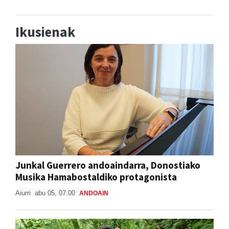
Ikusienak
Junkal Guerrero andoaindarra, Donostiako
Musika Hamabostaldiko protagonista
Aiurri
abu 05, 07:00
ANDOAIN