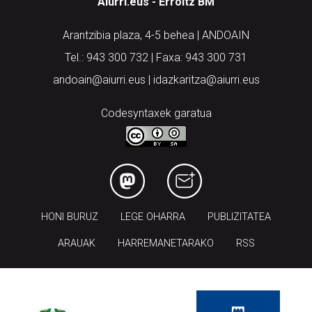
Aiurri.eus - Erroitz BM
Arantzibia plaza, 4-5 behea | ANDOAIN
Tel.: 943 300 732 | Faxa: 943 300 731
andoain@aiurri.eus | idazkaritza@aiurri.eus
Codesyntaxek garatua
HONI BURUZ
LEGE OHARRA
PUBLIZITATEA
ARAUAK
HARREMANETARAKO
RSS