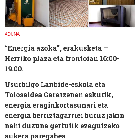
ADUNA
“Energia azoka”, erakusketa –
Herriko plaza eta frontoian 16:00-
19:00.
Usurbilgo Lanbide-eskola eta
Tolosaldea Garatzenen eskutik,
energia eraginkortasunari eta
energia berriztagarriei buruz jakin
nahi duzuna gertutik ezagutzeko
aukera paregabea.