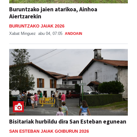
Buruntzako jaien atarikoa, Ainhoa
Aiertzarekin
BURUNTZAKO JAIAK 2026
Xabat Minguez
abu 04, 07:05
ANDOAIN
Bisitariak hurbildu dira San Esteban egunean
SAN ESTEBAN JAIAK GOIBURUN 2026