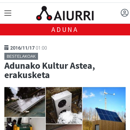
ADUNA
2016/11/17
01:00
BESTELAKOAK
Adunako Kultur Astea,
erakusketa