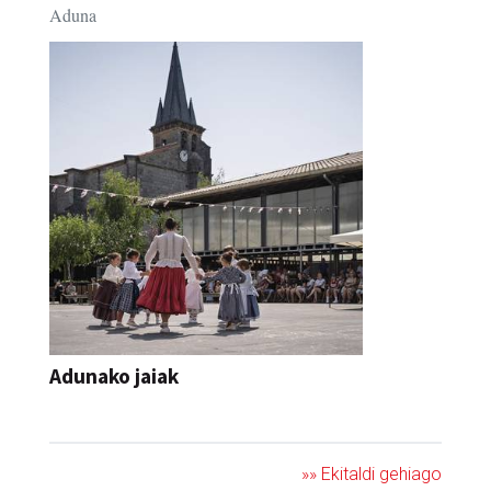
Aduna
Adunako jaiak
JAIA
»» Ekitaldi gehiago