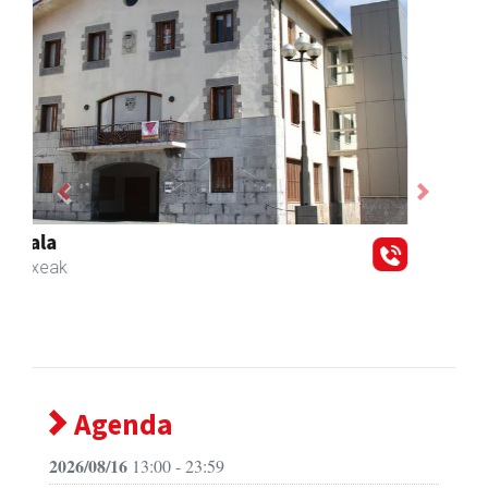
Previous
Next
Fleming Herri Eskola
Amasa-Villabona
- Hezkuntza
Agenda
2026/08/16
13:00 - 23:59