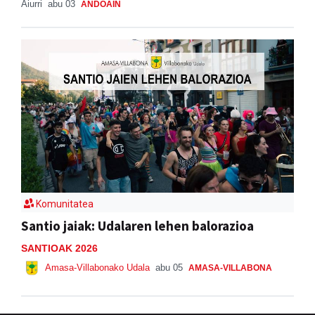
Aiurri
abu 03
ANDOAIN
Komunitatea
Santio jaiak: Udalaren lehen balorazioa
SANTIOAK 2026
Amasa-Villabonako Udala
abu 05
AMASA-VILLABONA