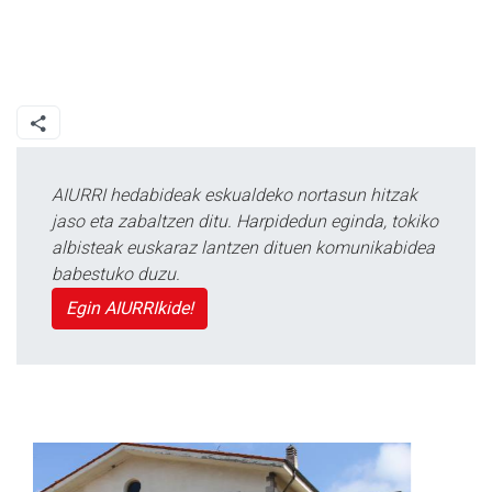
AIURRI hedabideak eskualdeko nortasun hitzak
jaso eta zabaltzen ditu. Harpidedun eginda, tokiko
albisteak euskaraz lantzen dituen komunikabidea
babestuko duzu.
Egin AIURRIkide!