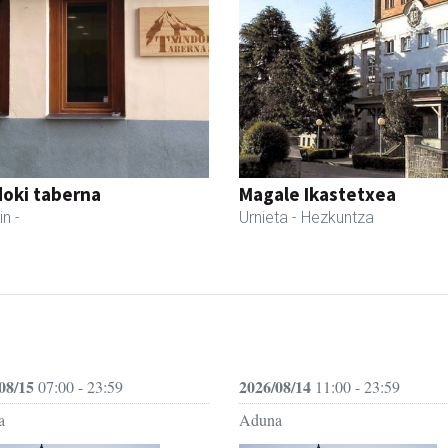
oki taberna
Magale Ikastetxea
in
-
Urnieta
- Hezkuntza
08/15
2026/08/14
07:00 - 23:59
11:00 - 23:59
a
Aduna