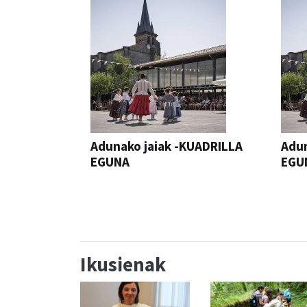
Adunako jaiak -KUADRILLA
Adun
EGUNA
EGU
JAIA
JAIA
Ikusienak