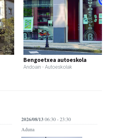
Bengoetxea autoeskola
Andoain
- Autoeskolak
2026/08/13
06:30 - 23:30
Aduna