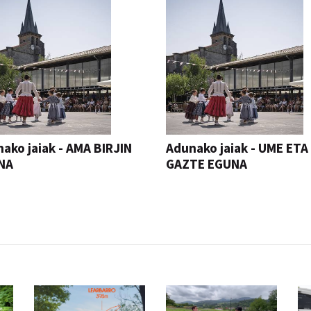
ako jaiak - AMA BIRJIN
Adunako jaiak - UME ETA
NA
GAZTE EGUNA
JAIA