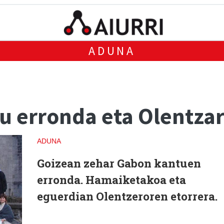
ADUNA
 erronda eta Olentzar
ADUNA
Goizean zehar Gabon kantuen
erronda. Hamaiketakoa eta
eguerdian Olentzeroren etorrera.