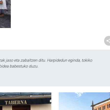
k jaso eta zabaltzen ditu. Harpidedun eginda, tokiko
bidea babestuko duzu.