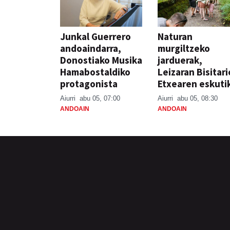
Junkal Guerrero
Naturan
andoaindarra,
murgiltzeko
Donostiako Musika
jarduerak,
Hamabostaldiko
Leizaran Bisitar
protagonista
Etxearen eskuti
Aiurri
abu 05, 07:00
Aiurri
abu 05, 08:30
ANDOAIN
ANDOAIN