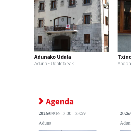
Adunako Udala
Txind
Aduna
- Udaletxeak
Andoa
Agenda
2026/08/16
2026/
13:00 - 23:59
Aduna
Adun