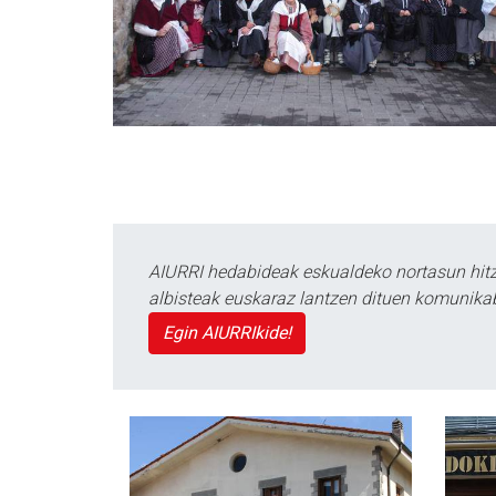
AIURRI hedabideak eskualdeko nortasun hitza
albisteak euskaraz lantzen dituen komunika
Egin AIURRIkide!