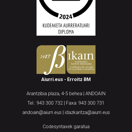
Aiurri.eus - Erroitz BM
Arantzibia plaza, 4-5 behea | ANDOAIN
Tel.: 943 300 732 | Faxa: 943 300 731
andoain@aiurri.eus | idazkaritza@aiurri.eus
Codesyntaxek garatua