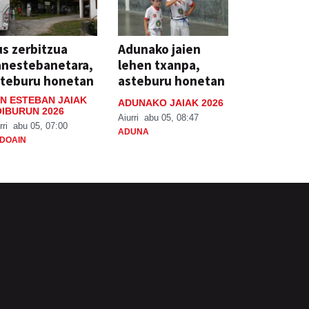
s zerbitzua
Adunako jaien
anestebanetara,
lehen txanpa,
steburu honetan
asteburu honetan
N ESTEBAN JAIAK
ADUNAKO JAIAK 2026
IBURUN 2026
Aiurri
abu 05, 08:47
rri
abu 05, 07:00
ADUNA
DOAIN