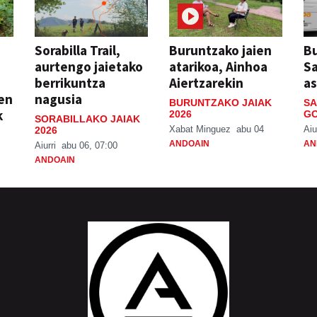
Sorabilla Trail,
Buruntzako jaien
Bu
aurtengo jaietako
atarikoa, Ainhoa
S
berrikuntza
Aiertzarekin
a
ien
nagusia
BURUNTZAKO JAIAK
SA
k
2026
GO
SORABILLAKO JAIAK
Xabat Minguez
abu 04
Aiu
2026
ANDOAIN
AN
Aiurri
abu 06, 07:00
ANDOAIN