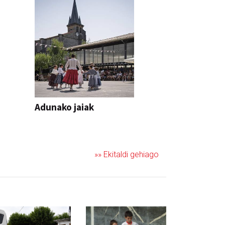
Adunako jaiak
JAIA
»» Ekitaldi gehiago