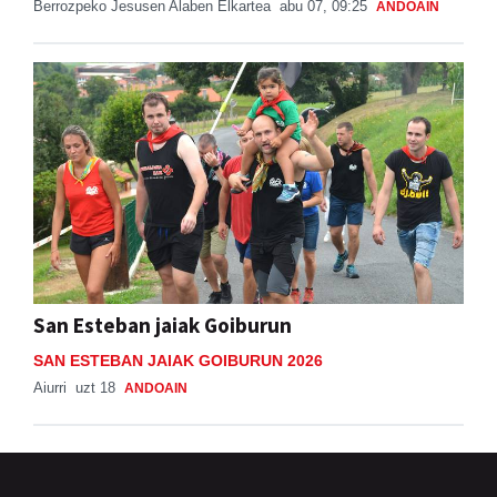
Berrozpeko Jesusen Alaben Elkartea
abu 07, 09:25
ANDOAIN
San Esteban jaiak Goiburun
SAN ESTEBAN JAIAK GOIBURUN 2026
Aiurri
uzt 18
ANDOAIN