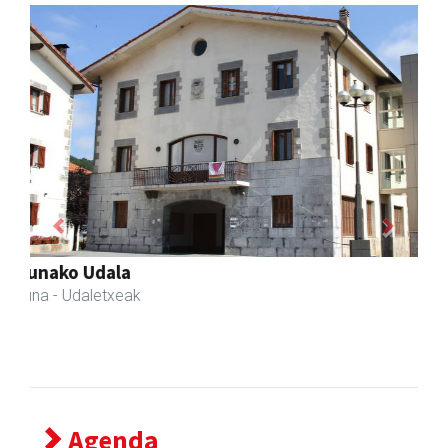
Previous
Next
Adats ileapaindegi eta estetika
Andoain
- Ile-apaindegiak
Agenda