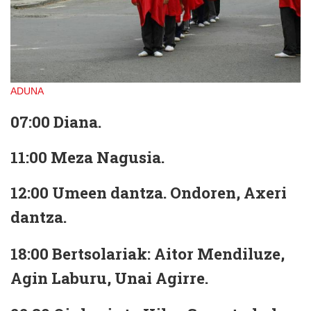
ADUNA
07:00 Diana.
11:00 Meza Nagusia.
12:00 Umeen dantza.
Ondoren, Axeri
dantza.
18:00 Bertsolariak: Aitor Mendiluze,
Agin Laburu, Unai Agirre.