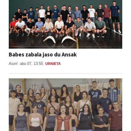
Babes zabala jaso du Ansak
Aiurri
abu 07, 13:55
URNIETA