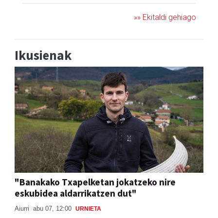
»» Ekitaldi gehiago
Ikusienak
"Banakako Txapelketan jokatzeko nire
eskubidea aldarrikatzen dut"
Aiurri
abu 07, 12:00
URNIETA