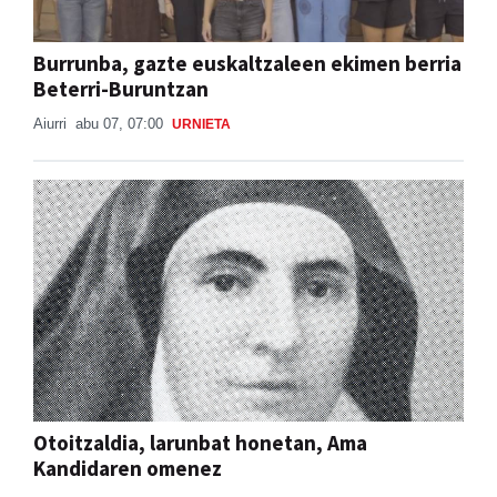
Burrunba, gazte euskaltzaleen ekimen berria
Beterri-Buruntzan
Aiurri
abu 07, 07:00
URNIETA
Otoitzaldia, larunbat honetan, Ama
Kandidaren omenez