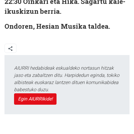
22:30 Oinkari eta Hika. Sagartu kale-
ikuskizun berria.
Ondoren, Hesian Musika taldea.
AIURRI hedabideak eskualdeko nortasun hitzak
jaso eta zabaltzen ditu. Harpidedun eginda, tokiko
albisteak euskaraz lantzen dituen komunikabidea
babestuko duzu.
Egin AIURRIkide!