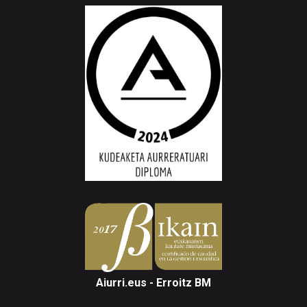
Aiurri.eus - Erroitz BM