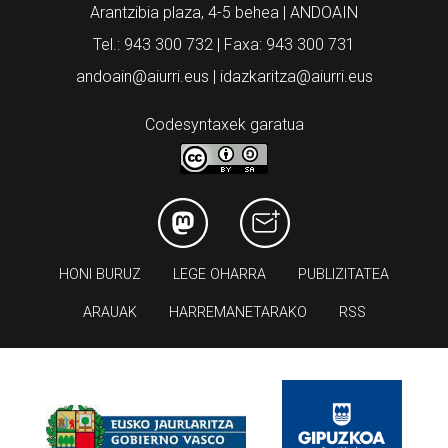
Arantzibia plaza, 4-5 behea | ANDOAIN
Tel.: 943 300 732 | Faxa: 943 300 731
andoain@aiurri.eus | idazkaritza@aiurri.eus
Codesyntaxek garatua
HONI BURUZ
LEGE OHARRA
PUBLIZITATEA
ARAUAK
HARREMANETARAKO
RSS