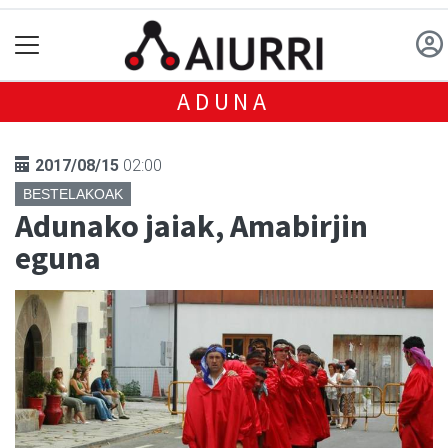
ADUNA
2017/08/15
02:00
BESTELAKOAK
Adunako jaiak, Amabirjin
eguna