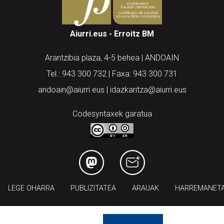
Aiurri.eus - Erroitz BM
Arantzibia plaza, 4-5 behea | ANDOAIN
Tel.: 943 300 732 | Faxa: 943 300 731
andoain@aiurri.eus | idazkaritza@aiurri.eus
Codesyntaxek garatua
LEGE OHARRA
PUBLIZITATEA
ARAUAK
HARREMANET