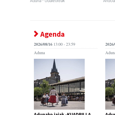
Aduna
- Udaletxeak
Andoa
Agenda
2026/08/16
2026/
13:00 - 23:59
Aduna
Adun
Adunako jaiak -KUADRILLA
Adun