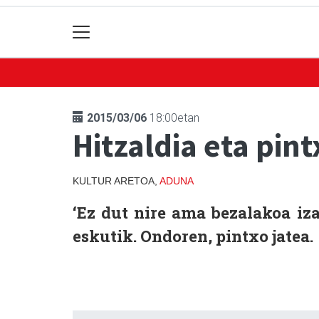
2015/03/06
18:00etan
Hitzaldia eta pint
KULTUR ARETOA,
ADUNA
‘Ez dut nire ama bezalakoa iza
eskutik. Ondoren, pintxo jatea.