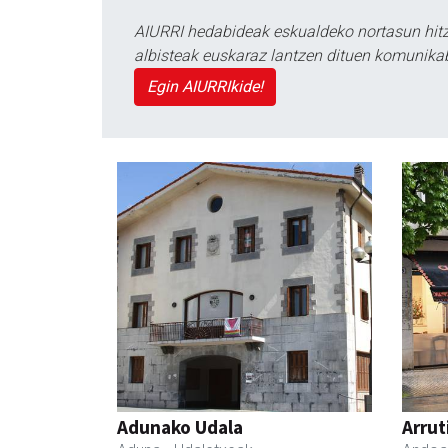
AIURRI hedabideak eskualdeko nortasun hitza
albisteak euskaraz lantzen dituen komunika
Egin AIURRIkide!
Adunako Udala
Arrut