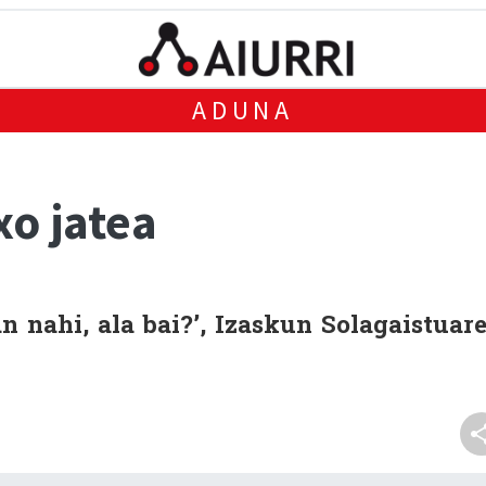
ADUNA
xo jatea
n nahi, ala bai?’, Izaskun Solagaistuar