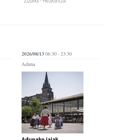
Zizurkil
- Hezkuntza
2026/08/13
06:30 - 23:30
Aduna
Adunako jaiak