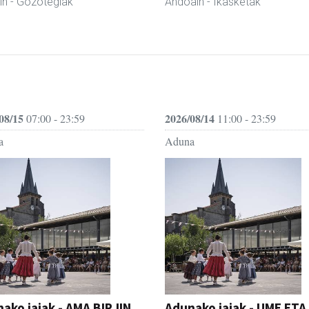
in
- Gozotegiak
Andoain
- Ikasketak
08/15
2026/08/14
07:00 - 23:59
11:00 - 23:59
a
Aduna
ako jaiak - AMA BIRJIN
Adunako jaiak - UME ETA