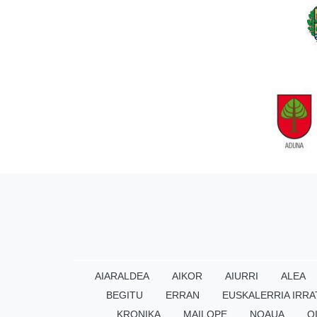
AIARALDEA
AIKOR
AIURRI
ALEA
BEGITU
ERRAN
EUSKALERRIA IRRA
KRONIKA
MAILOPE
NOAUA
O