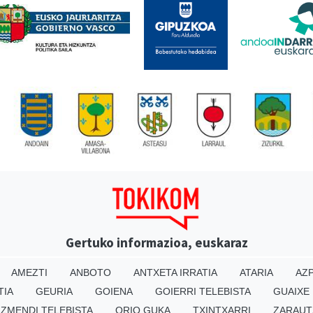
Gertuko informazioa, euskaraz
AMEZTI
ANBOTO
ANTXETA IRRATIA
ATARIA
AZP
TIA
GEURIA
GOIENA
GOIERRI TELEBISTA
GUAIXE
IZMENDI TELEBISTA
ORIO GUKA
TXINTXARRI
ZARAUT