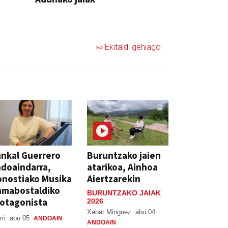
JAIA
»» Ekitaldi gehiago
nkal Guerrero
Buruntzako jaien
doaindarra,
atarikoa, Ainhoa
nostiako Musika
Aiertzarekin
amabostaldiko
BURUNTZAKO JAIAK
otagonista
2026
Xabat Minguez
abu 04
rri
abu 05
ANDOAIN
ANDOAIN