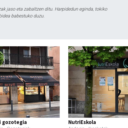
k jaso eta zabaltzen ditu. Harpidedun eginda, tokiko
bidea babestuko duzu.
i gozotegia
NutriEskola