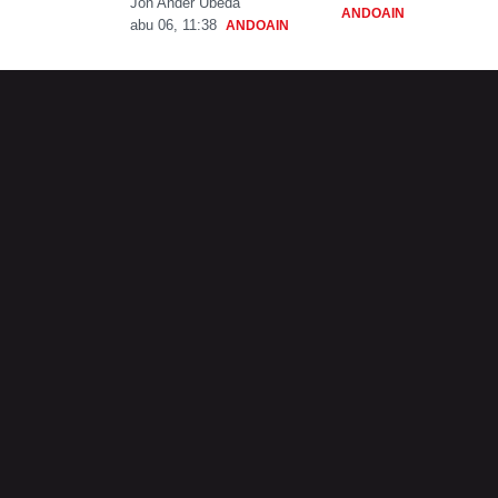
Jon Ander Ubeda
ANDOAIN
abu 06, 11:38
ANDOAIN