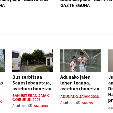
NA
GAZTE EGUNA
JAIA
Bus zerbitzua
Adunako jaien
Ju
ko
Sanestebanetara,
lehen txanpa,
an
asteburu honetan
asteburu honetan
Do
H
SAN ESTEBAN JAIAK
ADUNAKO JAIAK 2026
pr
GOIBURUN 2026
K
Aiurri
abu 05
ADUNA
Aiurri
abu 05
ANDOAIN
Aiu