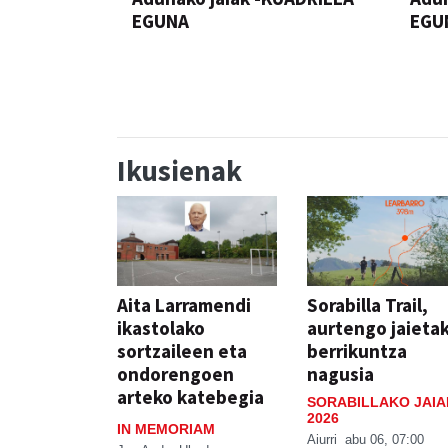
EGUNA
EGU
JAIA
JAIA
Ikusienak
Aita Larramendi
Sorabilla Trail,
ikastolako
aurtengo jaieta
sortzaileen eta
berrikuntza
ondorengoen
nagusia
arteko katebegia
SORABILLAKO JAIA
2026
IN MEMORIAM
Aiurri
abu 06, 07:00