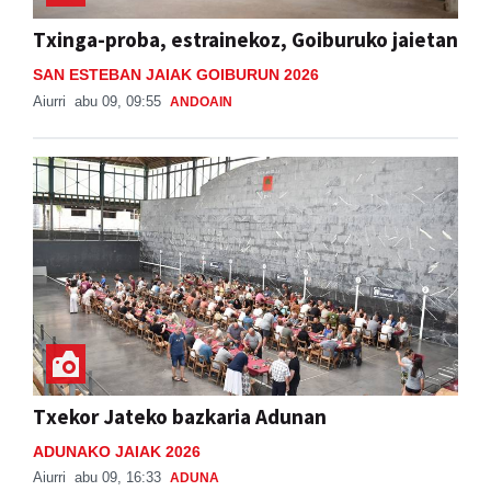
Txinga-proba, estrainekoz, Goiburuko jaietan
SAN ESTEBAN JAIAK GOIBURUN 2026
Aiurri
abu 09, 09:55
ANDOAIN
Txekor Jateko bazkaria Adunan
ADUNAKO JAIAK 2026
Aiurri
abu 09, 16:33
ADUNA