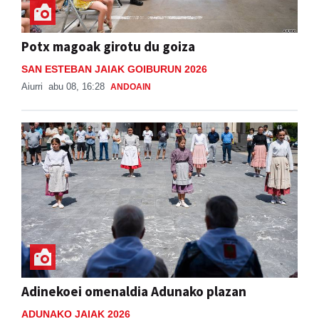
Potx magoak girotu du goiza
SAN ESTEBAN JAIAK GOIBURUN 2026
Aiurri
abu 08, 16:28
ANDOAIN
Adinekoei omenaldia Adunako plazan
ADUNAKO JAIAK 2026