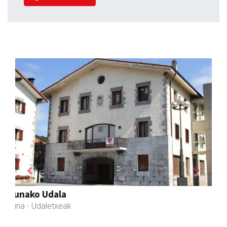
Previous
Next
Itxaspe
Urnieta
- Frutategiak