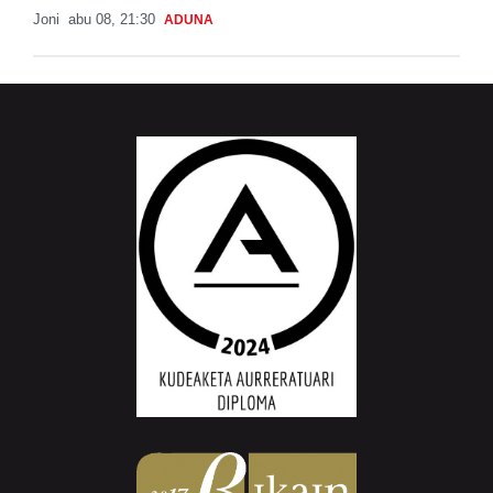
Joni
abu 08, 21:30
ADUNA