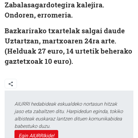
Zabalasagardotegira kalejira.
Ondoren, erromeria.
Bazkarirako txartelak salgai daude
Uztartzan, martxoaren 24ra arte.
(Helduak 27 euro, 14 urtetik beherako
gaztetxoak 10 euro).
AIURRI hedabideak eskualdeko nortasun hitzak
jaso eta zabaltzen ditu. Harpidedun eginda, tokiko
albisteak euskaraz lantzen dituen komunikabidea
babestuko duzu.
Egin AIURRIkide!