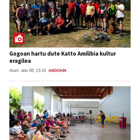
Gogoan hartu dute Katto Amilibia kultur
eragilea
Aiurri
abu 08, 13:24
ANDOAIN