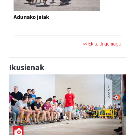
Adunako jaiak
JAIA
»» Ekitaldi gehiago
Ikusienak