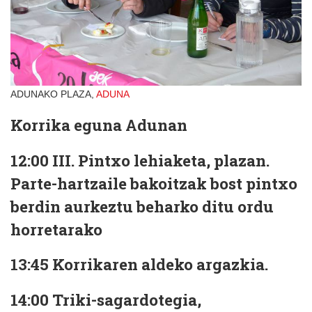
ADUNAKO PLAZA,
ADUNA
Korrika eguna Adunan
12:00 III. Pintxo lehiaketa, plazan.
Parte-hartzaile bakoitzak bost pintxo
berdin aurkeztu beharko ditu ordu
horretarako
13:45 Korrikaren aldeko argazkia.
14:00 Triki-sagardotegia,