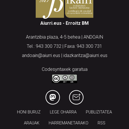
Aiurri.eus - Erroitz BM
Arantzibia plaza, 4-5 behea | ANDOAIN
Tel.: 943 300 732 | Faxa: 943 300 731
andoain@aiurri.eus | idazkaritza@aiurri.eus
Codesyntaxek garatua
HONI BURUZ
LEGE OHARRA
PUBLIZITATEA
ARAUAK
HARREMANETARAKO
RSS