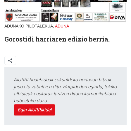
ADUNAKO PILOTALEKUA,
ADUNA
Gorostidi harriaren edizio berria.
AIURRI hedabideak eskualdeko nortasun hitzak
jaso eta zabaltzen ditu. Harpidedun eginda, tokiko
albisteak euskaraz lantzen dituen komunikabidea
babestuko duzu.
Egin AIURRIkide!