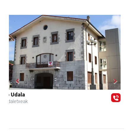
Previous
Next
La Salle Berrozpe Ikastetxea
Andoain
- Hezkuntza