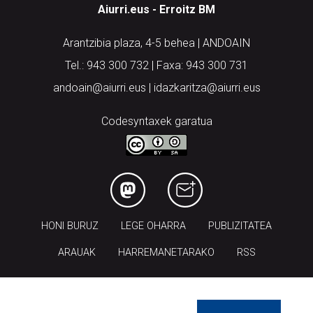
Aiurri.eus - Erroitz BM
Arantzibia plaza, 4-5 behea | ANDOAIN
Tel.: 943 300 732 | Faxa: 943 300 731
andoain@aiurri.eus | idazkaritza@aiurri.eus
Codesyntaxek garatua
HONI BURUZ
LEGE OHARRA
PUBLIZITATEA
ARAUAK
HARREMANETARAKO
RSS