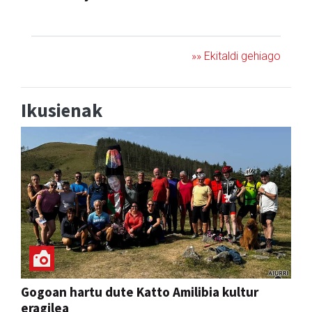
JAIA
»» Ekitaldi gehiago
Ikusienak
Gogoan hartu dute Katto Amilibia kultur
eragilea