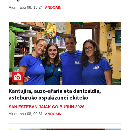
Aiurri
abu 08, 13:24
ANDOAIN
Kantujira, auzo-afaria eta dantzaldia,
asteburuko ospakizunei ekiteko
SAN ESTEBAN JAIAK GOIBURUN 2026
Aiurri
abu 08, 09:31
ANDOAIN