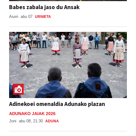
Babes zabala jaso du Ansak
Aiurri
abu 07
URNIETA
Adinekoei omenaldia Adunako plazan
ADUNAKO JAIAK 2026
Joni
abu 08, 21:30
ADUNA