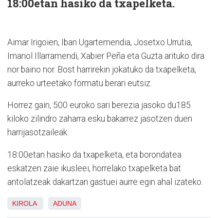
18:00etan hasiko da txapelketa.
Aimar Irigoien, Iban Ugartemendia, Josetxo Urrutia,
Imanol Illarramendi, Xabier Peña eta Guzta arituko dira
nor baino nor. Bost harrirekin jokatuko da txapelketa,
aurreko urteetako formatu berari eutsiz.
Horrez gain, 500 euroko sari berezia jasoko du185
kiloko zilindro zaharra esku bakarrez jasotzen duen
harrijasotzaileak.
18:00etan hasiko da txapelketa, eta borondatea
eskatzen zaie ikusleei, horrelako txapelketa bat
antolatzeak dakartzan gastuei aurre egin ahal izateko.
KIROLA
ADUNA