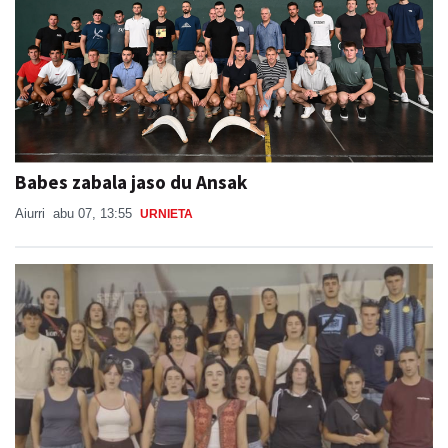
Babes zabala jaso du Ansak
Aiurri
abu 07, 13:55
URNIETA