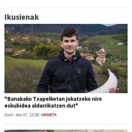
Ikusienak
"Banakako Txapelketan jokatzeko nire
eskubidea aldarrikatzen dut"
Aiurri
abu 07, 12:00
URNIETA