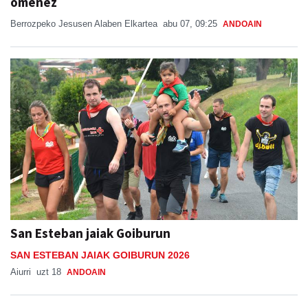
omenez
Berrozpeko Jesusen Alaben Elkartea
abu 07, 09:25
ANDOAIN
San Esteban jaiak Goiburun
SAN ESTEBAN JAIAK GOIBURUN 2026
Aiurri
uzt 18
ANDOAIN