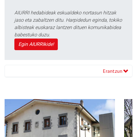
AIURRI hedabideak eskualdeko nortasun hitzak
jaso eta zabaltzen ditu. Harpidedun eginda, tokiko
albisteak euskaraz lantzen dituen komunikabidea
babestuko duzu.
Egin AIURRIkide!
Erantzun