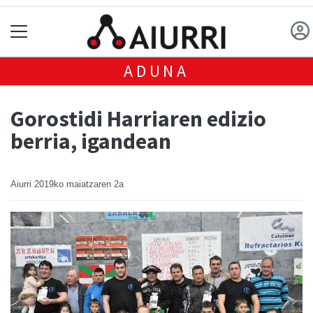
ADUNA
Gorostidi Harriaren edizio
berria, igandean
Aiurri
2019ko maiatzaren 2a