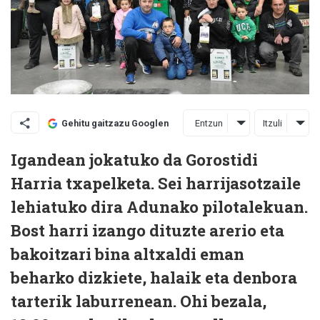
Entzun
Itzuli
Gehitu gaitzazu Googlen
Igandean jokatuko da Gorostidi
Harria txapelketa. Sei harrijasotzaile
lehiatuko dira Adunako pilotalekuan.
Bost harri izango dituzte arerio eta
bakoitzari bina altxaldi eman
beharko dizkiete, halaik eta denbora
tarterik laburrenean. Ohi bezala,