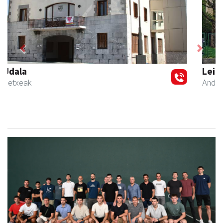
Previous
Next
Leizaran Institutua
Andoain
- Hezkuntza