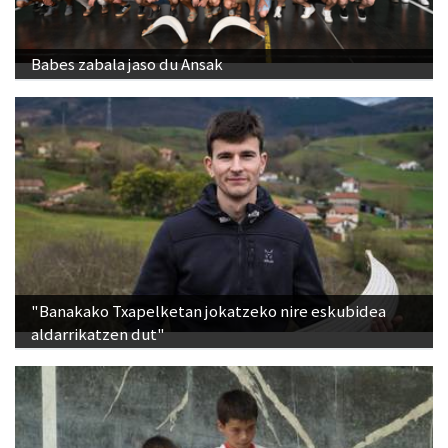
Babes zabala jaso du Ansak
"Banakako Txapelketan jokatzeko nire eskubidea
aldarrikatzen dut"