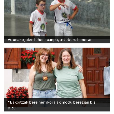
Adunako jaien lehen txanpa, asteburu honetan
"Bakoitzak bere herriko jaiak modu berezian bizi
ditu"