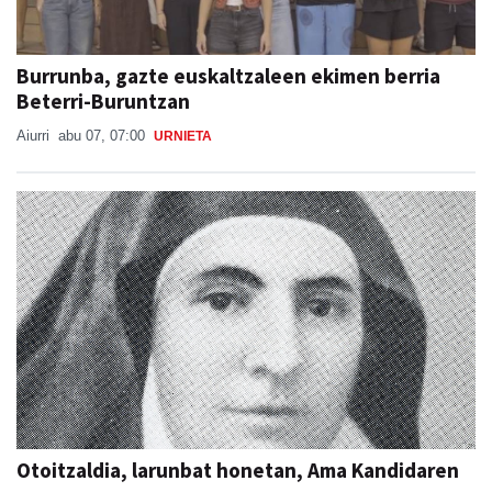
Burrunba, gazte euskaltzaleen ekimen berria
Beterri-Buruntzan
Aiurri
abu 07, 07:00
URNIETA
Otoitzaldia, larunbat honetan, Ama Kandidaren