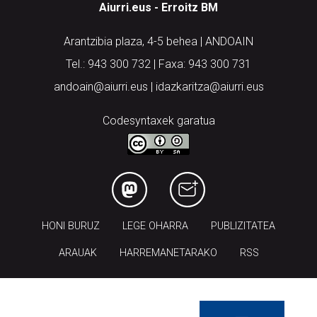
Aiurri.eus - Erroitz BM
Arantzibia plaza, 4-5 behea | ANDOAIN
Tel.: 943 300 732 | Faxa: 943 300 731
andoain@aiurri.eus | idazkaritza@aiurri.eus
Codesyntaxek garatua
HONI BURUZ
LEGE OHARRA
PUBLIZITATEA
ARAUAK
HARREMANETARAKO
RSS