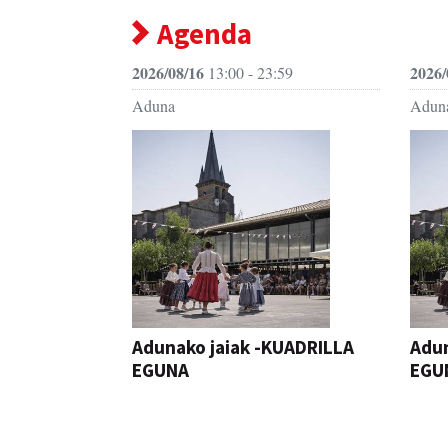
Agenda
2026/08/16
2026/
13:00 - 23:59
Aduna
Adun
Adunako jaiak -KUADRILLA
Adun
EGUNA
EGU
JAIA
JAIA