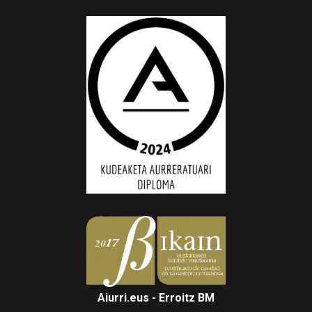
Aiurri.eus - Erroitz BM