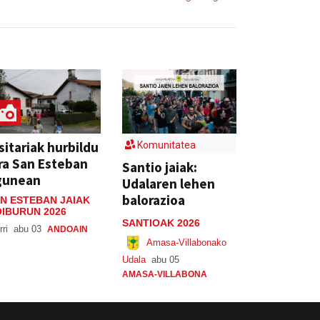
sitariak hurbildu
Komunitatea
ra San Esteban
Santio jaiak:
gunean
Udalaren lehen
balorazioa
N ESTEBAN JAIAK
IBURUN 2026
SANTIOAK 2026
rri
abu 03
ANDOAIN
Amasa-Villabonako
Udala
abu 05
AMASA-VILLABONA