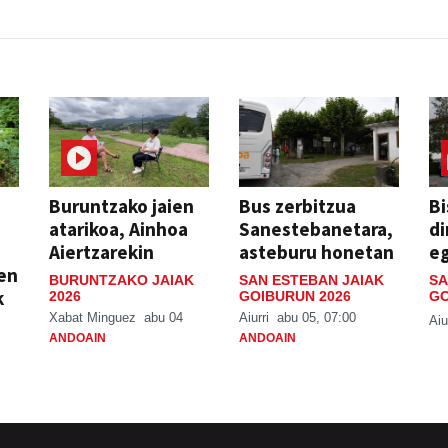
Buruntzako jaien
Bus zerbitzua
Bi
atarikoa, Ainhoa
Sanestebanetara,
di
Aiertzarekin
asteburu honetan
e
ien
BURUNTZAKO JAIAK
SAN ESTEBAN JAIAK
SA
k
2026
GOIBURUN 2026
GO
Xabat Minguez
abu 04
Aiurri
abu 05, 07:00
Aiu
ANDOAIN
ANDOAIN