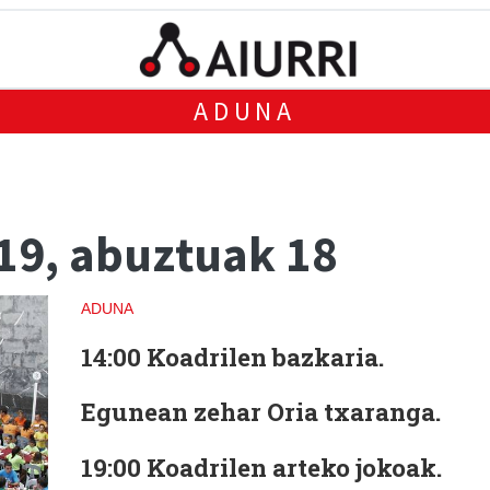
ADUNA
19, abuztuak 18
ADUNA
14:00
Koadrilen bazkaria.
Egunean zehar
Oria txaranga.
19:00
Koadrilen arteko jokoak.