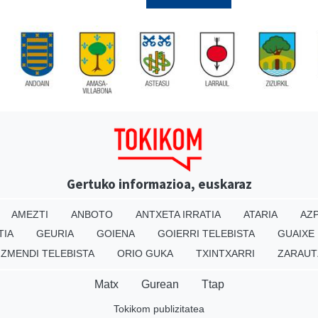
Gertuko informazioa, euskaraz
AMEZTI
ANBOTO
ANTXETA IRRATIA
ATARIA
AZP
TIA
GEURIA
GOIENA
GOIERRI TELEBISTA
GUAIXE
IZMENDI TELEBISTA
ORIO GUKA
TXINTXARRI
ZARAUT
Matx
Gurean
Ttap
Tokikom publizitatea