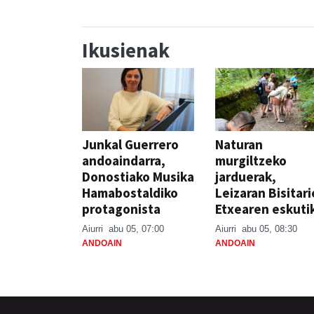
Ikusienak
Junkal Guerrero
Naturan
andoaindarra,
murgiltzeko
Donostiako Musika
jarduerak,
Hamabostaldiko
Leizaran Bisitar
protagonista
Etxearen eskuti
Aiurri
abu 05, 07:00
Aiurri
abu 05, 08:30
ANDOAIN
ANDOAIN