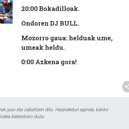
20:00
Bokadilloak.
Ondoren
DJ BULL.
Mozorro gaua: helduak ume,
umeak heldu.
0:00
Azkena gora!
k jaso eta zabaltzen ditu. Harpidedun eginda, tokiko
bidea babestuko duzu.