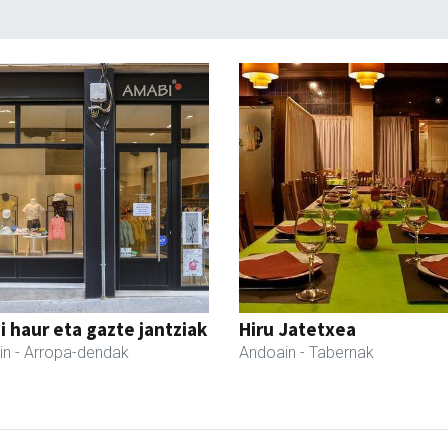
 haur eta gazte jantziak
Hiru Jatetxea
in
- Arropa-dendak
Andoain
- Tabernak