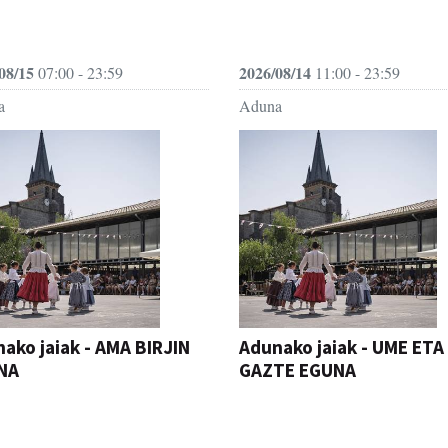
08/15
2026/08/14
07:00 - 23:59
11:00 - 23:59
a
Aduna
ako jaiak - AMA BIRJIN
Adunako jaiak - UME ETA
NA
GAZTE EGUNA
JAIA