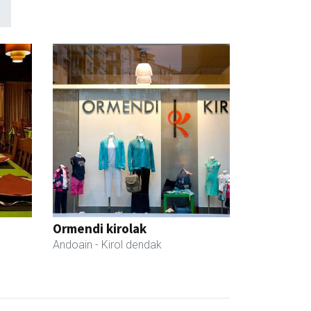
Ormendi kirolak
Andoain
- Kirol dendak