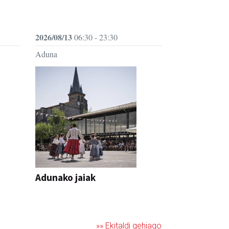
2026/08/13
06:30 - 23:30
Aduna
Adunako jaiak
JAIA
»» Ekitaldi gehiago