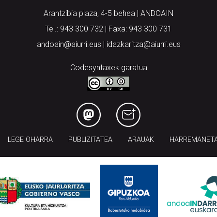
Arantzibia plaza, 4-5 behea | ANDOAIN
Tel.: 943 300 732 | Faxa: 943 300 731
andoain@aiurri.eus | idazkaritza@aiurri.eus
Codesyntaxek garatua
LEGE OHARRA
PUBLIZITATEA
ARAUAK
HARREMANET