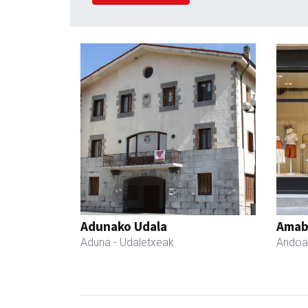
Adunako Udala
Amabi
Aduna
- Udaletxeak
Andoa