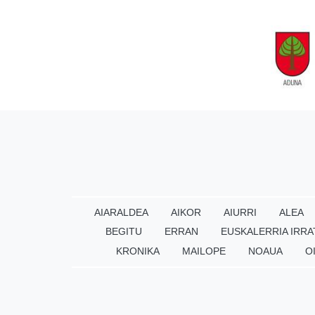
AIARALDEA
AIKOR
AIURRI
ALEA
BEGITU
ERRAN
EUSKALERRIA IRRA
KRONIKA
MAILOPE
NOAUA
O