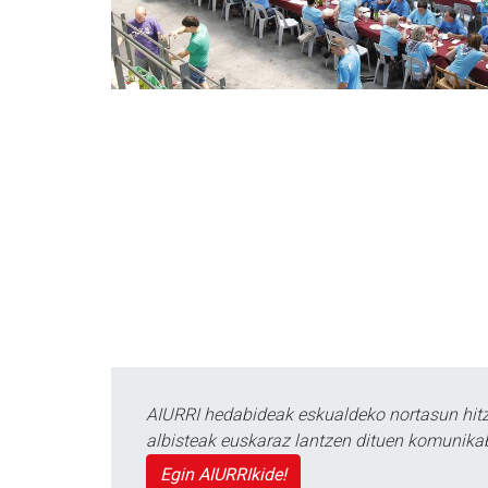
AIURRI hedabideak eskualdeko nortasun hitza
albisteak euskaraz lantzen dituen komunika
Egin AIURRIkide!