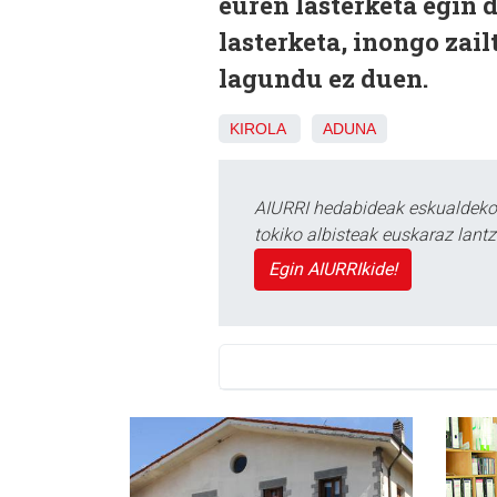
euren lasterketa egin 
lasterketa, inongo zai
lagundu ez duen.
KIROLA
ADUNA
AIURRI hedabideak eskualdeko n
tokiko albisteak euskaraz lan
Egin AIURRIkide!