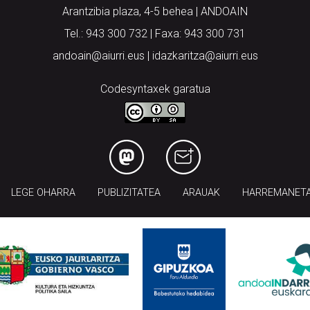
Arantzibia plaza, 4-5 behea | ANDOAIN
Tel.: 943 300 732 | Faxa: 943 300 731
andoain@aiurri.eus | idazkaritza@aiurri.eus
Codesyntaxek garatua
LEGE OHARRA
PUBLIZITATEA
ARAUAK
HARREMANET