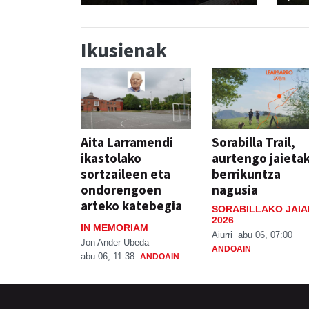
Ikusienak
Aita Larramendi
Sorabilla Trail,
ikastolako
aurtengo jaieta
sortzaileen eta
berrikuntza
ondorengoen
nagusia
arteko katebegia
SORABILLAKO JAIA
2026
IN MEMORIAM
Aiurri
abu 06, 07:00
Jon Ander Ubeda
ANDOAIN
abu 06, 11:38
ANDOAIN