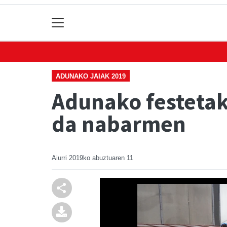
ADUNAKO JAIAK 2019
Adunako festetako
da nabarmen
Aiurri
2019ko abuztuaren 11