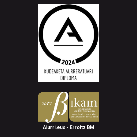
Aiurri.eus - Erroitz BM