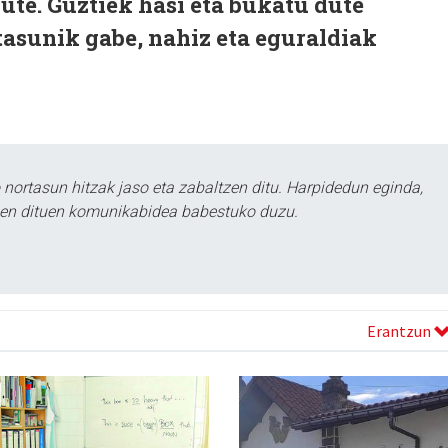
dute. Guztiek hasi eta bukatu dute
ltasunik gabe, nahiz eta eguraldiak
ortasun hitzak jaso eta zabaltzen ditu. Harpidedun eginda,
tzen dituen komunikabidea babestuko duzu.
Erantzun