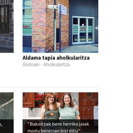
Aldama tapia aholkularitza
Andoain
- Aholkularitza
a,
"Bakoitzak bere herriko jaiak
modu berezian bizi ditu"