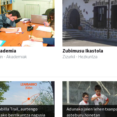
kademia
Zubimusu Ikastola
in
- Akademiak
Zizurkil
- Hezkuntza
billa Trail, aurtengo
Adunako jaien lehen txanp
tako berrikuntza nagusia
asteburu honetan