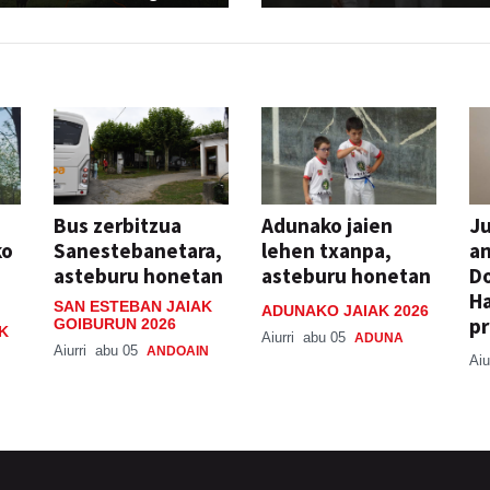
Bus zerbitzua
Adunako jaien
Ju
ko
Sanestebanetara,
lehen txanpa,
an
asteburu honetan
asteburu honetan
Do
H
SAN ESTEBAN JAIAK
ADUNAKO JAIAK 2026
pr
GOIBURUN 2026
K
Aiurri
abu 05
ADUNA
Aiurri
abu 05
ANDOAIN
Aiu