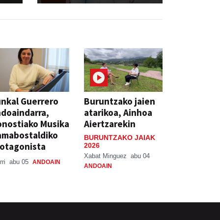
nkal Guerrero
Buruntzako jaien
doaindarra,
atarikoa, Ainhoa
nostiako Musika
Aiertzarekin
amabostaldiko
BURUNTZAKO JAIAK
otagonista
2026
Xabat Minguez
abu 04
rri
abu 05
ANDOAIN
ANDOAIN