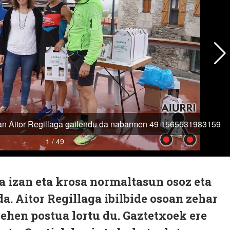
a izan eta krosa normaltasun osoz eta
a. Aitor Regillaga ibilbide osoan zehar
lehen postua lortu du. Gaztetxoek ere