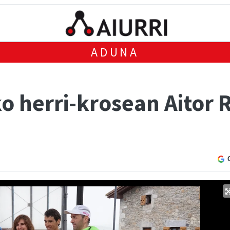
ADUNA
 herri-krosean Aitor R