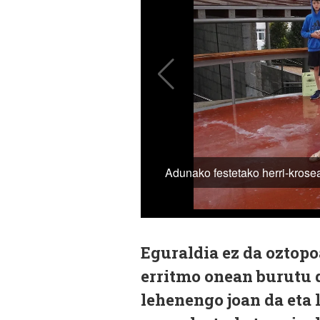
Eguraldia ez da oztopo
erritmo onean burutu d
lehenengo joan da eta 