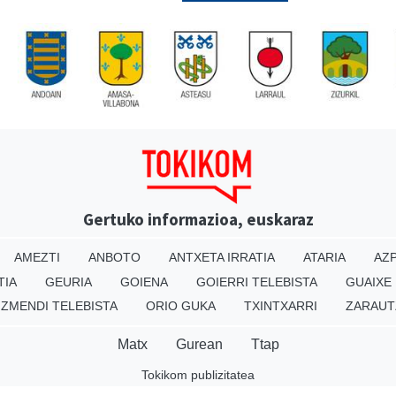
Gertuko informazioa, euskaraz
AMEZTI
ANBOTO
ANTXETA IRRATIA
ATARIA
AZP
TIA
GEURIA
GOIENA
GOIERRI TELEBISTA
GUAIXE
IZMENDI TELEBISTA
ORIO GUKA
TXINTXARRI
ZARAUT
Matx
Gurean
Ttap
Tokikom publizitatea