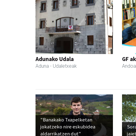
Adunako Udala
GF a
Aduna
- Udaletxeak
Andoa
"Banakako Txapelketan
jokatzeko nire eskubidea
Sora
aldarrikatzen dut"
jaie