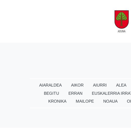
AIARALDEA
AIKOR
AIURRI
ALEA
BEGITU
ERRAN
EUSKALERRIA IRRA
KRONIKA
MAILOPE
NOAUA
O