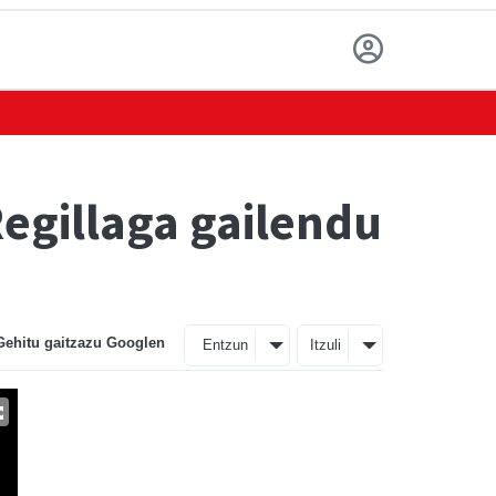
egillaga gailendu
Gehitu gaitzazu Googlen
Entzun
Itzuli