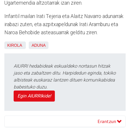
Ugartemendia altzotarrak izan ziren.
Infantil mailan Irati Tejeria eta Alaitz Navarro adunarrak
irabazi zuten, eta azpitxapeldunak Irati Aramburu eta
Naroa Behobide asteasuarrak gelditu ziren.
KIROLA
ADUNA
AIURRI hedabideak eskualdeko nortasun hitzak
jaso eta zabaltzen ditu. Harpidedun eginda, tokiko
albisteak euskaraz lantzen dituen komunikabidea
babestuko duzu.
Egin AIURRIkide!
Erantzun