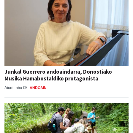
Junkal Guerrero andoaindarra, Donostiako
Musika Hamabostaldiko protagonista
Aiurri
abu 05
ANDOAIN