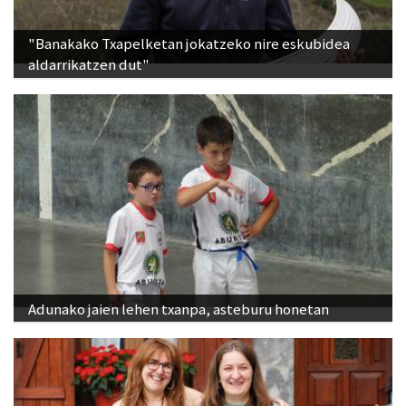
"Banakako Txapelketan jokatzeko nire eskubidea
aldarrikatzen dut"
Adunako jaien lehen txanpa, asteburu honetan