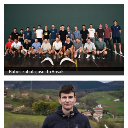
Babes zabala jaso du Ansak