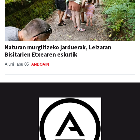
Naturan murgiltzeko jarduerak, Leizaran
Bisitarien Etxearen eskutik
Aiurri
abu 05
ANDOAIN