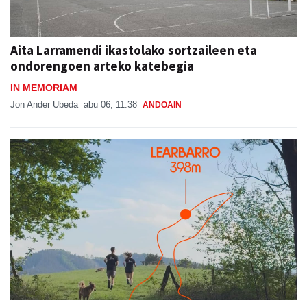
Aita Larramendi ikastolako sortzaileen eta
ondorengoen arteko katebegia
IN MEMORIAM
Jon Ander Ubeda
abu 06, 11:38
ANDOAIN