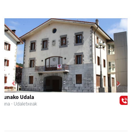
Previous
Next
Azkain motoak
Andoain
- Motor dendak