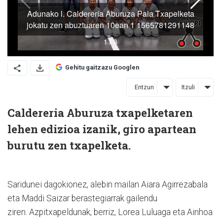
Gehitu gaitzazu Googlen
Entzun
Itzuli
Caldereria Aburuza txapelketaren
lehen edizioa izanik, giro apartean
burutu zen txapelketa.
Saridunei dagokionez, alebin mailan Aiara Agirrezabala
eta Maddi Saizar berastegiarrak gailendu
ziren. Azpitxapeldunak, berriz, Lorea Luluaga eta Ainhoa