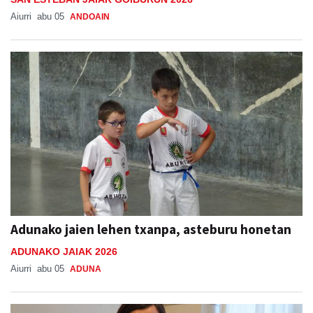
Aiurri
abu 05
ANDOAIN
Adunako jaien lehen txanpa, asteburu honetan
ADUNAKO JAIAK 2026
Aiurri
abu 05
ADUNA