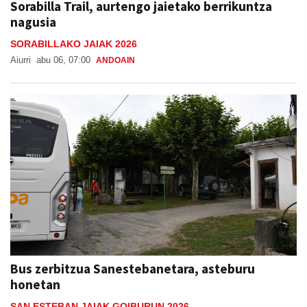
Sorabilla Trail, aurtengo jaietako berrikuntza
nagusia
SORABILLAKO JAIAK 2026
Aiurri
abu 06, 07:00
ANDOAIN
Bus zerbitzua Sanestebanetara, asteburu
honetan
SAN ESTEBAN JAIAK GOIBURUN 2026