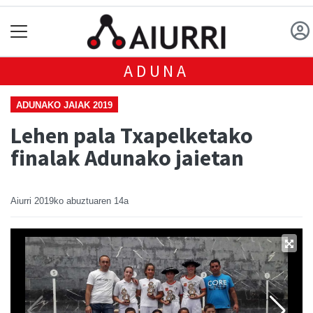
ADUNA
ADUNAKO JAIAK 2019
Lehen pala Txapelketako
finalak Adunako jaietan
Aiurri
2019ko abuztuaren 14a