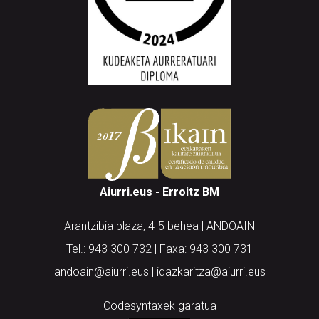
Aiurri.eus - Erroitz BM
Arantzibia plaza, 4-5 behea | ANDOAIN
Tel.: 943 300 732 | Faxa: 943 300 731
andoain@aiurri.eus | idazkaritza@aiurri.eus
Codesyntaxek garatua