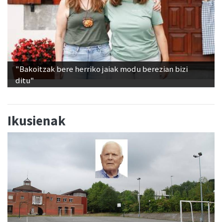
"Bakoitzak bere herriko jaiak modu berezian bizi
ditu"
Ikusienak