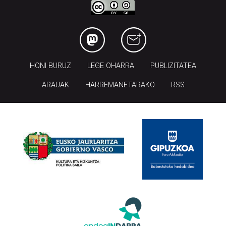
HONI BURUZ
LEGE OHARRA
PUBLIZITATEA
ARAUAK
HARREMANETARAKO
RSS