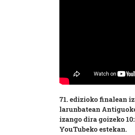
71. edizioko finalean 
larunbatean Antiguoko
izango dira goizeko 10
YouTubeko estekan.