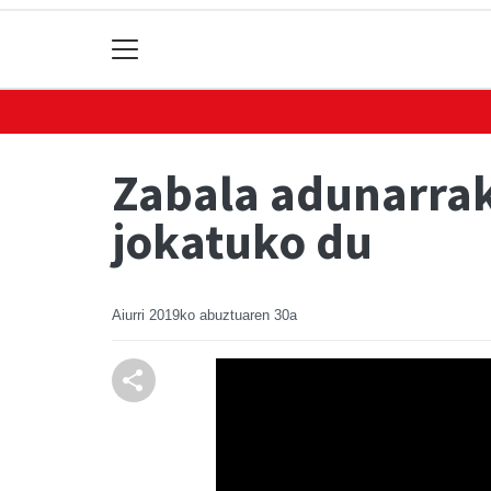
Zabala adunarrak
jokatuko du
Aiurri
2019ko abuztuaren 30a