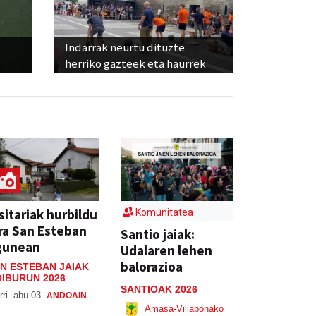
Indarrak neurtu dituzte
herriko gazteek eta haurrek
sitariak hurbildu
Komunitatea
ra San Esteban
Santio jaiak:
gunean
Udalaren lehen
balorazioa
N ESTEBAN JAIAK
IBURUN 2026
SANTIOAK 2026
rri
abu 03
ANDOAIN
Amasa-Villabonako