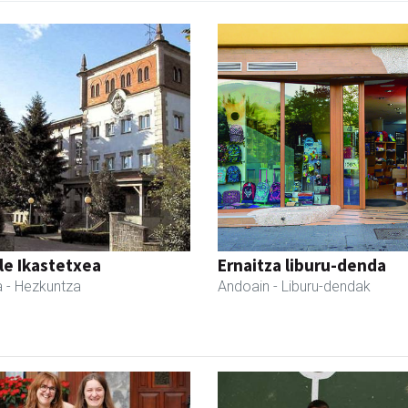
le Ikastetxea
Ernaitza liburu-denda
a
- Hezkuntza
Andoain
- Liburu-dendak