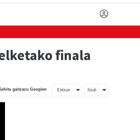
elketako finala
Gehitu gaitzazu Googlen
Entzun
Itzuli