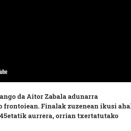
izango da Aitor Zabala adunarra
 frontoiean. Finalak zuzenean ikusi aha
:45etatik aurrera, orrian txertatutako