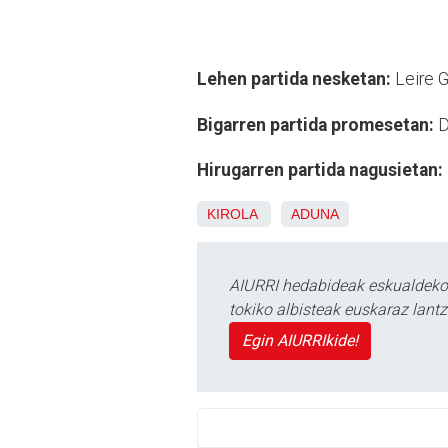
Lehen partida nesketan:
Leire G
Bigarren partida promesetan:
D
Hirugarren partida nagusietan:
KIROLA
ADUNA
AIURRI hedabideak eskualdeko n
tokiko albisteak euskaraz lan
Egin AIURRIkide!