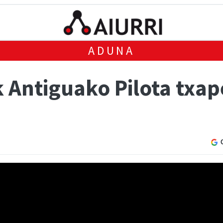
ADUNA
 Antiguako Pilota txap