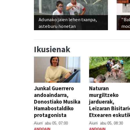
Adunako jaien lehen txanpa,
"Bak
asteburu honetan
modu
Ikusienak
Junkal Guerrero
Naturan
andoaindarra,
murgiltzeko
Donostiako Musika
jarduerak,
Hamabostaldiko
Leizaran Bisitar
protagonista
Etxearen eskuti
Aiurri
abu 05, 07:00
Aiurri
abu 05, 08:30
ANDOAIN
ANDOAIN