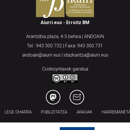
Aiurri.eus - Erroitz BM
Arantzibia plaza, 4-5 behea | ANDOAIN
Tel.: 943 300 732 | Faxa: 943 300 731
andoain@aiurri.eus | idazkaritza@aiurri.eus
Codesyntaxek garatua
LEGE OHARRA
PUBLIZITATEA
ARAUAK
HARREMANET