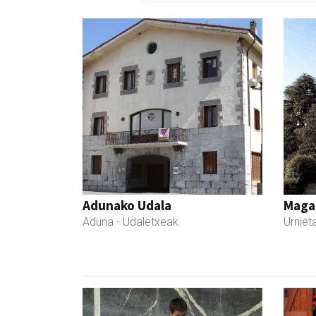
Adunako Udala
Maga
Aduna
- Udaletxeak
Urniet