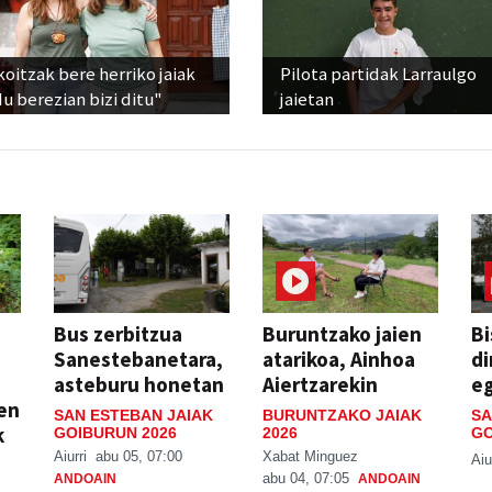
oitzak bere herriko jaiak
Pilota partidak Larraulgo
 berezian bizi ditu"
jaietan
Bus zerbitzua
Buruntzako jaien
Bi
Sanestebanetara,
atarikoa, Ainhoa
di
asteburu honetan
Aiertzarekin
e
ien
SAN ESTEBAN JAIAK
BURUNTZAKO JAIAK
SA
k
GOIBURUN 2026
2026
GO
Aiurri
abu 05, 07:00
Xabat Minguez
Aiu
abu 04, 07:05
ANDOAIN
ANDOAIN