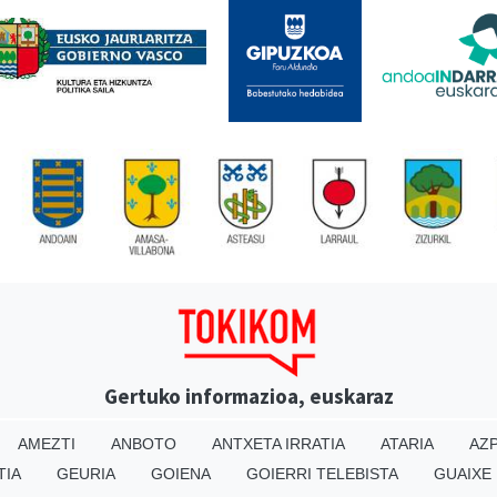
Gertuko informazioa, euskaraz
AMEZTI
ANBOTO
ANTXETA IRRATIA
ATARIA
AZP
TIA
GEURIA
GOIENA
GOIERRI TELEBISTA
GUAIXE