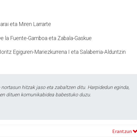
arai eta Miren Larrarte
e la Fuente-Gamboa eta Zabala-Gaskue
Ioritz Egiguren-Mariezkurrena I eta Salaberria-Alduntzin
ortasun hitzak jaso eta zabaltzen ditu. Harpidedun eginda,
tzen dituen komunikabidea babestuko duzu.
Erantzun