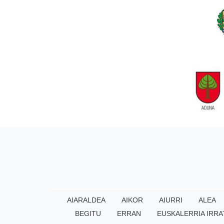
AIARALDEA
AIKOR
AIURRI
ALEA
BEGITU
ERRAN
EUSKALERRIA IRRA