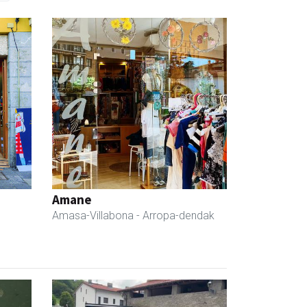
Amane
Amasa-Villabona
- Arropa-dendak