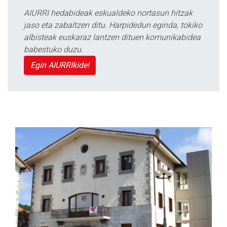
AIURRI hedabideak eskualdeko nortasun hitzak
jaso eta zabaltzen ditu. Harpidedun eginda, tokiko
albisteak euskaraz lantzen dituen komunikabidea
babestuko duzu.
Egin AIURRIkide!