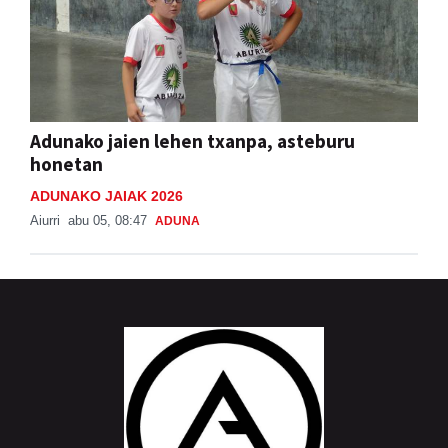
Adunako jaien lehen txanpa, asteburu
honetan
ADUNAKO JAIAK 2026
Aiurri
abu 05, 08:47
ADUNA