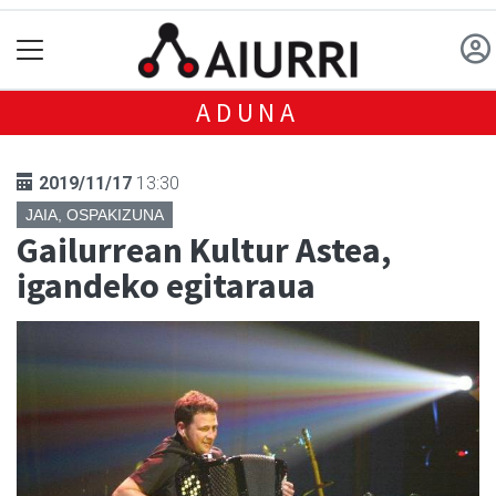
ADUNA
2019/11/17
13:30
JAIA, OSPAKIZUNA
Gailurrean Kultur Astea,
igandeko egitaraua