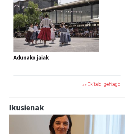
Adunako jaiak
JAIA
»» Ekitaldi gehiago
Ikusienak