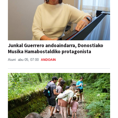
Junkal Guerrero andoaindarra, Donostiako
Musika Hamabostaldiko protagonista
Aiurri
abu 05, 07:00
ANDOAIN