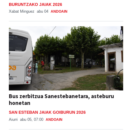
BURUNTZAKO JAIAK 2026
Xabat Minguez
abu 04
ANDOAIN
Bus zerbitzua Sanestebanetara, asteburu
honetan
SAN ESTEBAN JAIAK GOIBURUN 2026
Aiurri
abu 05, 07:00
ANDOAIN