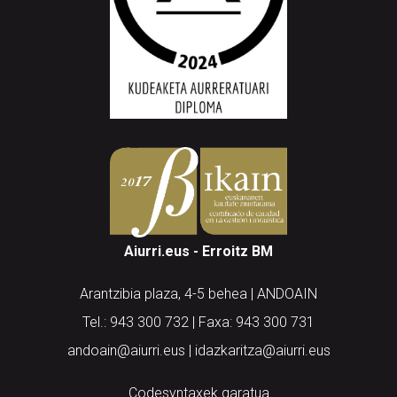
Aiurri.eus - Erroitz BM
Arantzibia plaza, 4-5 behea | ANDOAIN
Tel.: 943 300 732 | Faxa: 943 300 731
andoain@aiurri.eus | idazkaritza@aiurri.eus
Codesyntaxek garatua