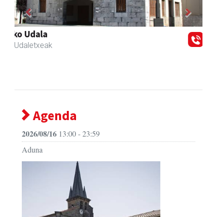
Previous
Next
Urpa autobusak
Andoain
- Autobusak
Agenda
2026/08/16
13:00 - 23:59
Aduna