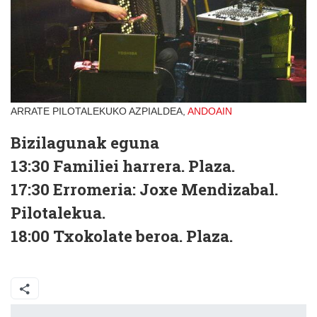
ARRATE PILOTALEKUKO AZPIALDEA,
ANDOAIN
Bizilagunak eguna
13:30 Familiei harrera. Plaza.
17:30 Erromeria: Joxe Mendizabal.
Pilotalekua.
18:00 Txokolate beroa. Plaza.