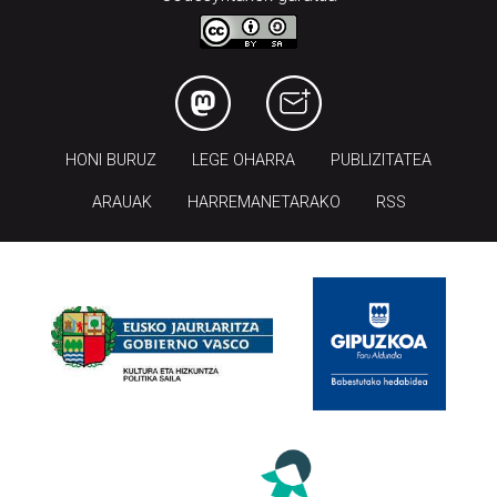
HONI BURUZ
LEGE OHARRA
PUBLIZITATEA
ARAUAK
HARREMANETARAKO
RSS