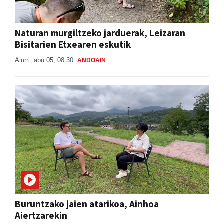
Naturan murgiltzeko jarduerak, Leizaran
Bisitarien Etxearen eskutik
Aiurri
abu 05, 08:30
ANDOAIN
Buruntzako jaien atarikoa, Ainhoa
Aiertzarekin