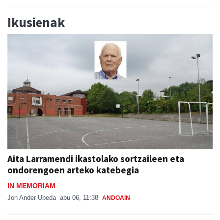
Ikusienak
Aita Larramendi ikastolako sortzaileen eta
ondorengoen arteko katebegia
IN MEMORIAM
Jon Ander Ubeda
abu 06, 11:38
ANDOAIN