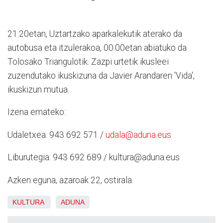
21:20etan, Uztartzako aparkalekutik aterako da
autobusa eta itzulerakoa, 00:00etan abiatuko da
Tolosako Triangulotik. Zazpi urtetik ikusleei
zuzendutako ikuskizuna da Javier Arandaren 'Vida',
ikuskizun mutua.
Izena emateko:
Udaletxea: 943 692 571 /
udala@aduna.eus
Liburutegia: 943 692 689 / kultura@aduna.eus
Azken eguna, azaroak 22, ostirala.
KULTURA
ADUNA