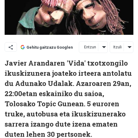
Entzun
Itzuli
Gehitu gaitzazu Googlen
Javier Arandaren 'Vida' txotxongilo
ikuskizunera joateko irteera antolatu
du Adunako Udalak. Azaroaren 29an,
22:00etan eskainiko du saioa,
Tolosako Topic Gunean. 5 euroren
truke, autobusa eta ikuskizunerako
sarrera izango dute izena ematen
duten lehen 30 pertsonek.