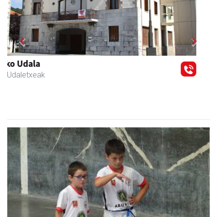
Previous
Next
Urnietako Udala
Urnieta
- Udaletxeak