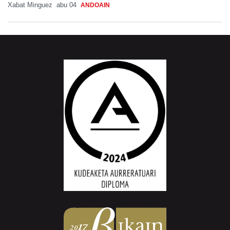
Xabat Minguez
abu 04
ANDOAIN