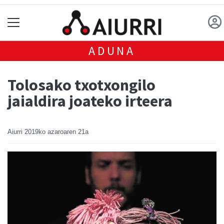
ADUNA
Tolosako txotxongilo
jaialdira joateko irteera
Aiurri
2019ko azaroaren 21a