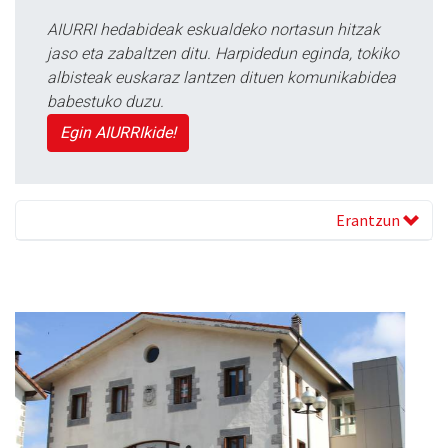
AIURRI hedabideak eskualdeko nortasun hitzak
jaso eta zabaltzen ditu. Harpidedun eginda, tokiko
albisteak euskaraz lantzen dituen komunikabidea
babestuko duzu.
Egin AIURRIkide!
Erantzun