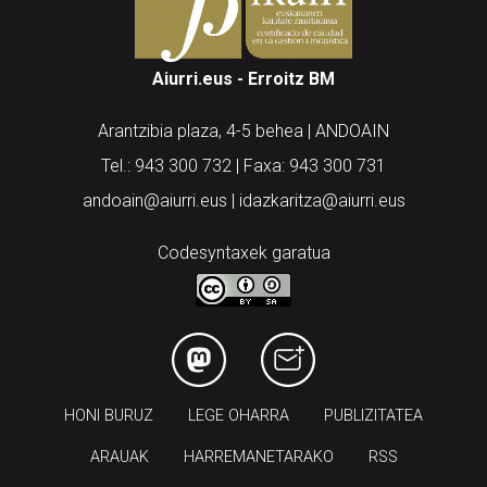
Aiurri.eus - Erroitz BM
Arantzibia plaza, 4-5 behea | ANDOAIN
Tel.: 943 300 732 | Faxa: 943 300 731
andoain@aiurri.eus | idazkaritza@aiurri.eus
Codesyntaxek garatua
HONI BURUZ
LEGE OHARRA
PUBLIZITATEA
ARAUAK
HARREMANETARAKO
RSS