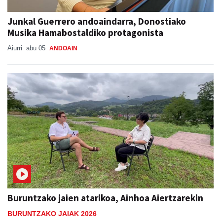
Junkal Guerrero andoaindarra, Donostiako
Musika Hamabostaldiko protagonista
Aiurri
abu 05
ANDOAIN
Buruntzako jaien atarikoa, Ainhoa Aiertzarekin
BURUNTZAKO JAIAK 2026