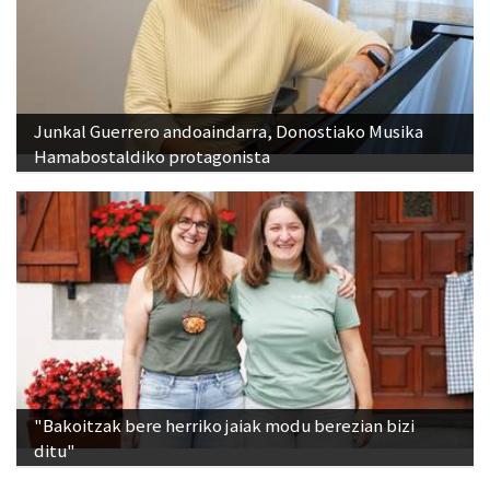
Junkal Guerrero andoaindarra, Donostiako Musika
Hamabostaldiko protagonista
"Bakoitzak bere herriko jaiak modu berezian bizi
ditu"