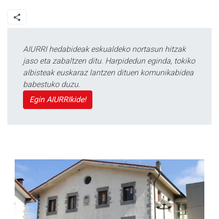
AIURRI hedabideak eskualdeko nortasun hitzak
jaso eta zabaltzen ditu. Harpidedun eginda, tokiko
albisteak euskaraz lantzen dituen komunikabidea
babestuko duzu.
Egin AIURRIkide!