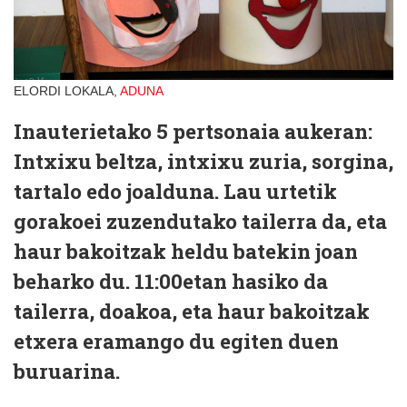
ELORDI LOKALA,
ADUNA
Inauterietako 5 pertsonaia aukeran:
Intxixu beltza, intxixu zuria, sorgina,
tartalo edo joalduna. Lau urtetik
gorakoei zuzendutako tailerra da, eta
haur bakoitzak heldu batekin joan
beharko du. 11:00etan hasiko da
tailerra, doakoa, eta haur bakoitzak
etxera eramango du egiten duen
buruarina.