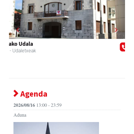
Previous
Next
Bengoetxea autoeskola
Andoain
- Autoeskolak
Agenda
2026/08/16
13:00 - 23:59
Aduna