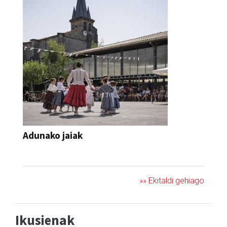
Adunako jaiak
JAIA
»» Ekitaldi gehiago
Ikusienak