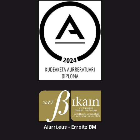
Aiurri.eus - Erroitz BM