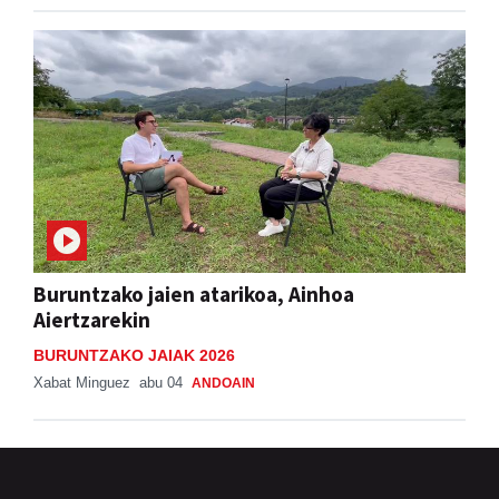
Buruntzako jaien atarikoa, Ainhoa
Aiertzarekin
BURUNTZAKO JAIAK 2026
Xabat Minguez
abu 04
ANDOAIN