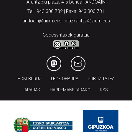
Arantzibia plaza, 4-5 behea | ANDOAIN
Tel.: 943 300 732 | Faxa: 943 300 731
andoain@aiurri.eus | idazkaritza@aiurri.eus
Codesyntaxek garatua
HONI BURUZ
LEGE OHARRA
PUBLIZITATEA
ARAUAK
HARREMANETARAKO
RSS