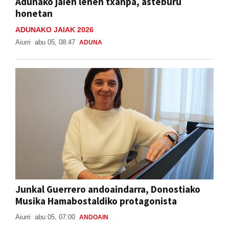
Adunako jaien lehen txanpa, asteburu
honetan
ADUNAKO JAIAK 2026
Aiurri
abu 05, 08:47
ADUNA
Junkal Guerrero andoaindarra, Donostiako
Musika Hamabostaldiko protagonista
Aiurri
abu 05, 07:00
ANDOAIN