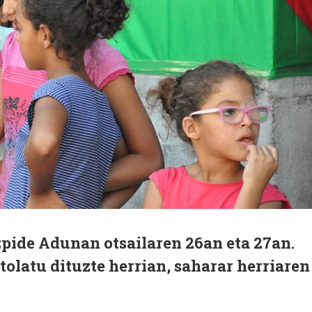
zpide Adunan otsailaren 26an eta 27an.
tolatu dituzte herrian, saharar herriaren