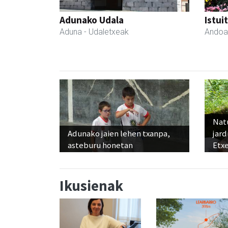
Adunako Udala
Istui
Aduna
- Udaletxeak
Andoa
Nat
Adunako jaien lehen txanpa,
jard
asteburu honetan
Etx
Ikusienak