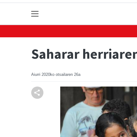
Saharar herriare
Aiurri
2020ko otsailaren 26a