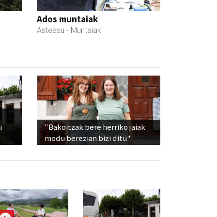
Ados muntaiak
Asteasu
- Muntaiak
u
"Bakoitzak bere herriko jaiak
modu berezian bizi ditu"