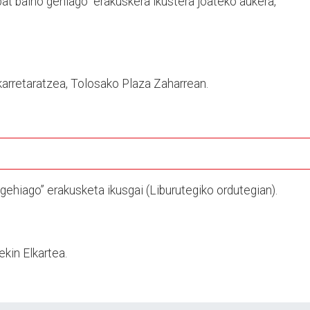
at baino gehiago” erakuskera ikustera joateko aukera,
lkarretaratzea, Tolosako Plaza Zaharrean.
 gehiago” erakusketa ikusgai (Liburutegiko ordutegian).
kin Elkartea.