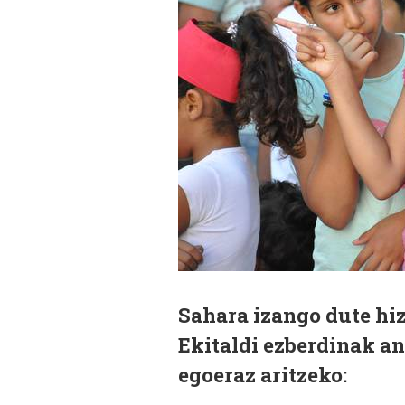
Sahara izango dute hi
Ekitaldi ezberdinak an
egoeraz aritzeko: