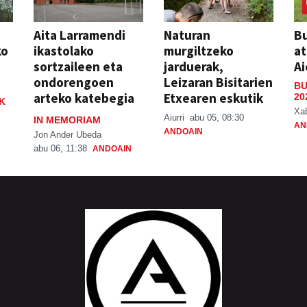
Aita Larramendi
Naturan
Bu
ko
ikastolako
murgiltzeko
at
sortzaileen eta
jarduerak,
Ai
ondorengoen
Leizaran Bisitarien
BU
arteko katebegia
Etxearen eskutik
20
K
Xa
Aiurri
abu 05, 08:30
IN MEMORIAM
AN
ANDOAIN
Jon Ander Ubeda
abu 06, 11:38
ANDOAIN