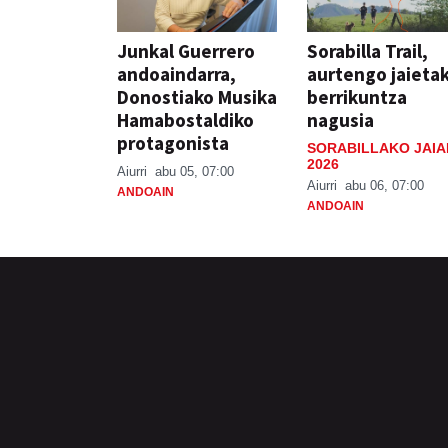
Junkal Guerrero
Sorabilla Trail,
andoaindarra,
aurtengo jaieta
Donostiako Musika
berrikuntza
Hamabostaldiko
nagusia
protagonista
SORABILLAKO JAIA
2026
Aiurri
abu 05, 07:00
Aiurri
abu 06, 07:00
ANDOAIN
ANDOAIN