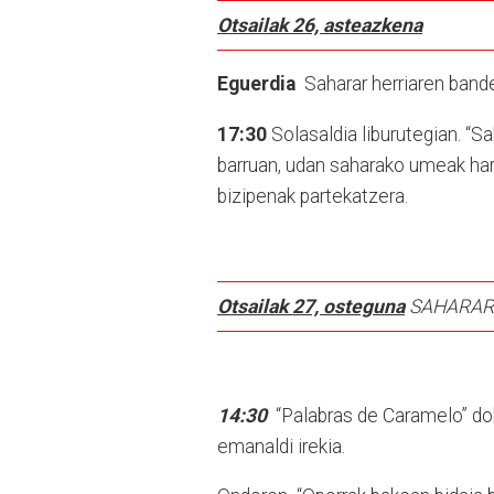
Otsailak 26, asteazkena
Eguerdia
Saharar herriaren bande
17:30
Solasaldia liburutegian. “S
barruan, udan saharako umeak hart
bizipenak partekatzera.
Otsailak 27, osteguna
SAHARAR
14:30
“Palabras de Caramelo” dok
emanaldi irekia.