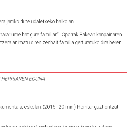
ra jarriko dute udaletxeko balkoian.
aharar ume bat gure familian” . Oporrak Bakean kanpainaren
zera animatu diren zenbait familia gerturatuko dira beren
 HERRIAREN EGUNA
umentala, eskolan. (2016 , 20 min.) Herritar guztiontzat