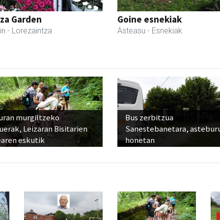
tza Garden
Goine esnekiak
in
- Lorezaintza
Asteasu
- Esnekiak
uran murgiltzeko
Bus zerbitzua
uerak, Leizaran Bisitarien
Sanestebanetara, astebur
earen eskutik
honetan