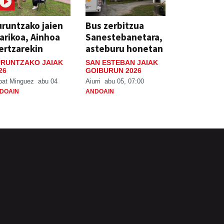
runtzako jaien
Bus zerbitzua
arikoa, Ainhoa
Sanestebanetara,
ertzarekin
asteburu honetan
RUNTZAKO JAIAK
SAN ESTEBAN JAIAK
26
GOIBURUN 2026
bat Minguez
abu 04
Aiurri
abu 05, 07:00
DOAIN
ANDOAIN