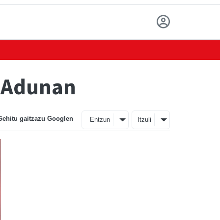
e Adunan
Gehitu gaitzazu Googlen
Entzun
Itzuli