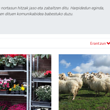
ortasun hitzak jaso eta zabaltzen ditu. Harpidedun eginda,
tzen dituen komunikabidea babestuko duzu.
Erantzun