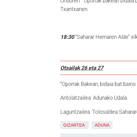
Ondoren “Oporrak bakean bidaia b
Txantxanen.
18:30
“Saharar Herriaren Alde” e
Otsailak 26 eta 27
"Oporrak Bakean, bidaia bat baino
Antolatzailea: Adunako Udala.
Laguntzailea: Tolosaldea Saharare
GIZARTEA
ADUNA