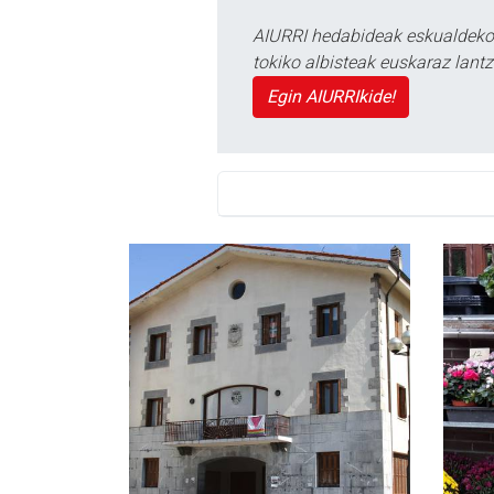
AIURRI hedabideak eskualdeko n
tokiko albisteak euskaraz lan
Egin AIURRIkide!