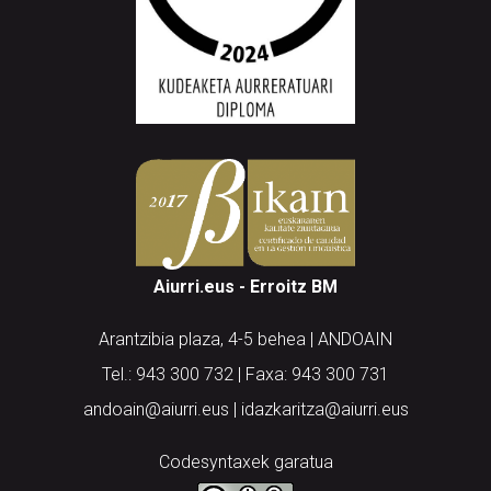
Aiurri.eus - Erroitz BM
Arantzibia plaza, 4-5 behea | ANDOAIN
Tel.: 943 300 732 | Faxa: 943 300 731
andoain@aiurri.eus | idazkaritza@aiurri.eus
Codesyntaxek garatua