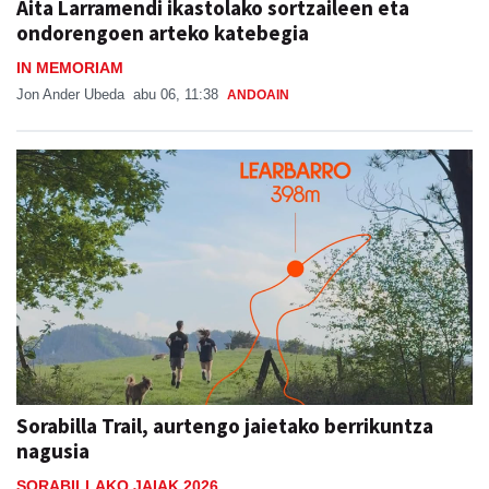
Aita Larramendi ikastolako sortzaileen eta
ondorengoen arteko katebegia
IN MEMORIAM
Jon Ander Ubeda
abu 06, 11:38
ANDOAIN
Sorabilla Trail, aurtengo jaietako berrikuntza
nagusia
SORABILLAKO JAIAK 2026