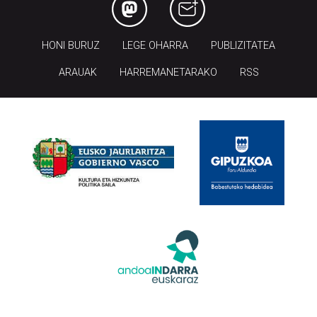
HONI BURUZ
LEGE OHARRA
PUBLIZITATEA
ARAUAK
HARREMANETARAKO
RSS