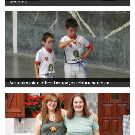
omenez
Adunako jaien lehen txanpa, asteburu honetan