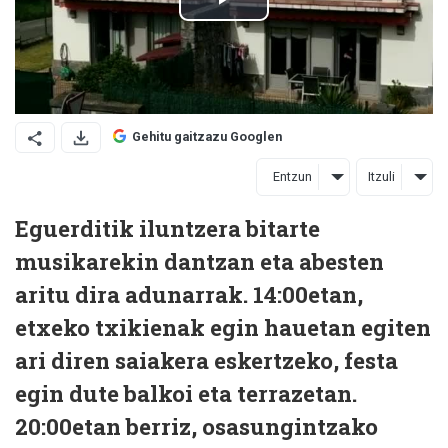
Gehitu gaitzazu Googlen
Entzun
Itzuli
Eguerditik iluntzera bitarte
musikarekin dantzan eta abesten
aritu dira adunarrak. 14:00etan,
etxeko txikienak egin hauetan egiten
ari diren saiakera eskertzeko, festa
egin dute balkoi eta terrazetan.
20:00etan berriz, osasungintzako