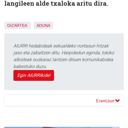
langileen alde txaloka aritu dira.
GIZARTEA
ADUNA
AIURRI hedabideak eskualdeko nortasun hitzak
jaso eta zabaltzen ditu. Harpidedun eginda, tokiko
albisteak euskaraz lantzen dituen komunikabidea
babestuko duzu.
Egin AIURRIkide!
Erantzun