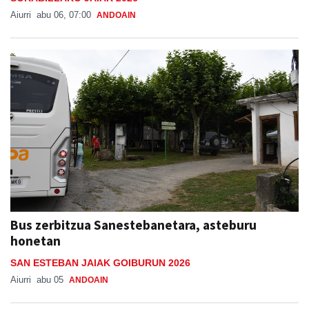
Aiurri
abu 06, 07:00
ANDOAIN
Bus zerbitzua Sanestebanetara, asteburu
honetan
SAN ESTEBAN JAIAK GOIBURUN 2026
Aiurri
abu 05
ANDOAIN