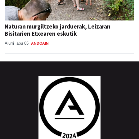
Naturan murgiltzeko jarduerak, Leizaran
Bisitarien Etxearen eskutik
Aiurri
abu 05
ANDOAIN