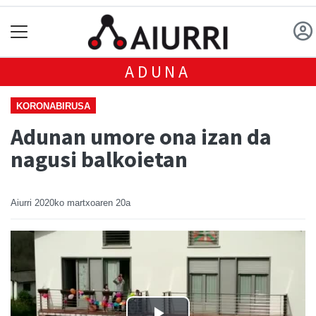
ADUNA
KORONABIRUSA
Adunan umore ona izan da
nagusi balkoietan
Aiurri
2020ko martxoaren 20a