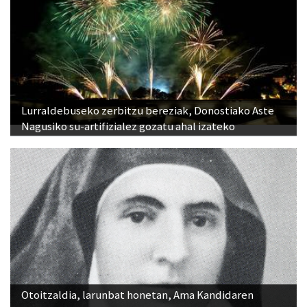
Lurraldebuseko zerbitzu bereziak, Donostiako Aste
Nagusiko su-artifizialez gozatu ahal izateko
Otoitzaldia, larunbat honetan, Ama Kandidaren