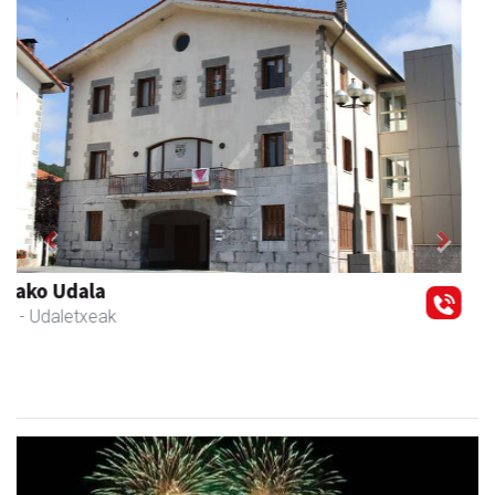
Previous
Next
Xixori belar-denda
Andoain
- Belar-denda