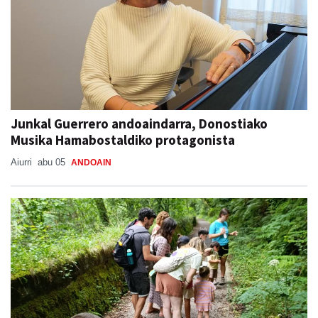
Junkal Guerrero andoaindarra, Donostiako
Musika Hamabostaldiko protagonista
Aiurri
abu 05
ANDOAIN