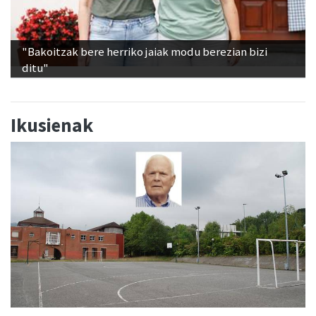
"Bakoitzak bere herriko jaiak modu berezian bizi
ditu"
Ikusienak