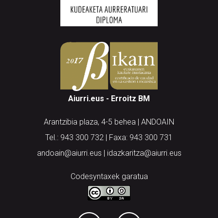
Aiurri.eus - Erroitz BM
Arantzibia plaza, 4-5 behea | ANDOAIN
Tel.: 943 300 732 | Faxa: 943 300 731
andoain@aiurri.eus | idazkaritza@aiurri.eus
Codesyntaxek garatua