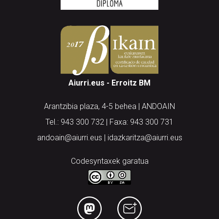
Aiurri.eus - Erroitz BM
Arantzibia plaza, 4-5 behea | ANDOAIN
Tel.: 943 300 732 | Faxa: 943 300 731
andoain@aiurri.eus | idazkaritza@aiurri.eus
Codesyntaxek garatua