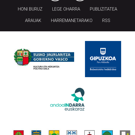
HONI BURUZ
LEGE OHARRA
PUBLIZITATEA
ARAUAK
HARREMANETARAKO
RSS