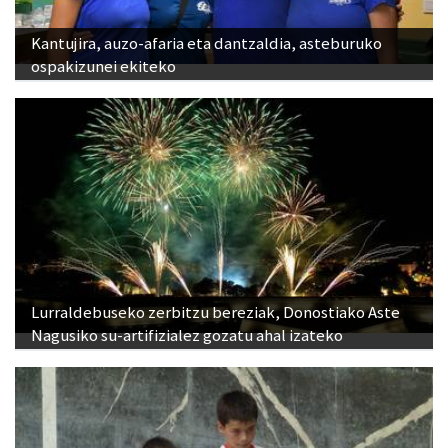
Kantujira, auzo-afaria eta dantzaldia, asteburuko
ospakizunei ekiteko
Lurraldebuseko zerbitzu bereziak, Donostiako Aste
Nagusiko su-artifizialez gozatu ahal izateko