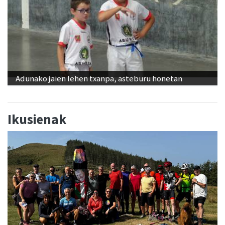
Adunako jaien lehen txanpa, asteburu honetan
Ikusienak