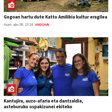
Gogoan hartu dute Katto Amilibia kultur eragilea
Aiurri
abu 08, 13:24
ANDOAIN
Kantujira, auzo-afaria eta dantzaldia,
asteburuko ospakizunei ekiteko