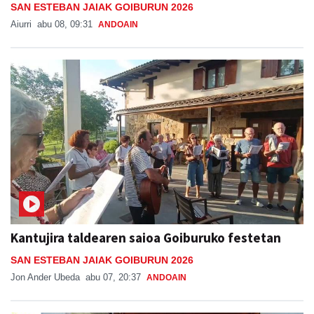
SAN ESTEBAN JAIAK GOIBURUN 2026
Aiurri
abu 08, 09:31
ANDOAIN
Kantujira taldearen saioa Goiburuko festetan
SAN ESTEBAN JAIAK GOIBURUN 2026
Jon Ander Ubeda
abu 07, 20:37
ANDOAIN