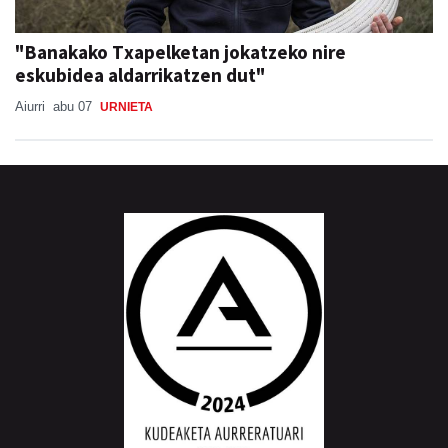
"Banakako Txapelketan jokatzeko nire
eskubidea aldarrikatzen dut"
Aiurri
abu 07
URNIETA