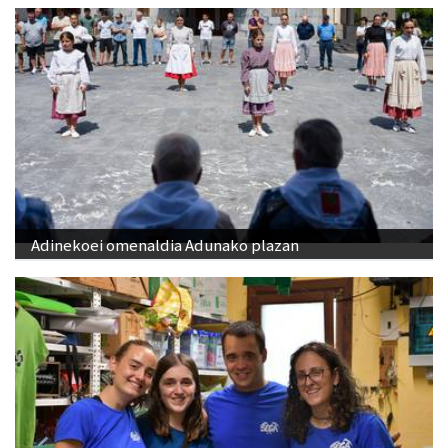
Adinekoei omenaldia Adunako plazan