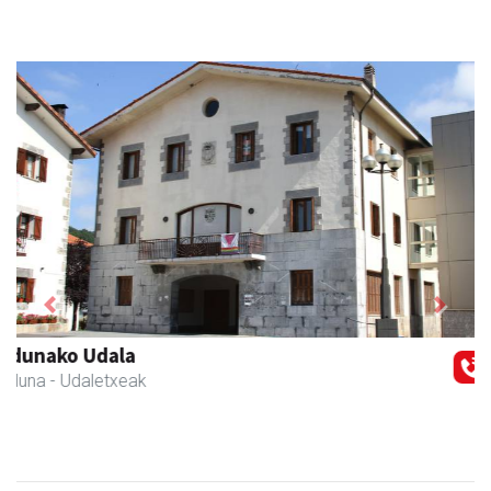
Previous
Next
RN mekanizatuak
Asteasu
- Mekanizatuak