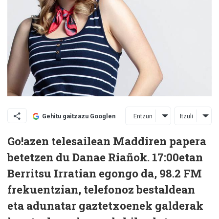
Entzun
Itzuli
Gehitu gaitzazu Googlen
Go!azen telesailean Maddiren papera
betetzen du Danae Riañok. 17:00etan
Berritsu Irratian egongo da, 98.2 FM
frekuentzian, telefonoz bestaldean
eta adunatar gaztetxoenek galderak