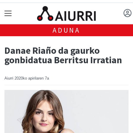
ADUNA
Danae Riaño da gaurko
gonbidatua Berritsu Irratian
Aiurri
2020ko apirilaren 7a