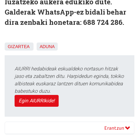
luzatzeko aukera edukiko dute.
Galderak WhatsApp-ez bidali behar
dira zenbaki honetara: 688 724 286.
GIZARTEA
ADUNA
AIURRI hedabideak eskualdeko nortasun hitzak
jaso eta zabaltzen ditu. Harpidedun eginda, tokiko
albisteak euskaraz lantzen dituen komunikabidea
babestuko duzu.
Egin AIURRIkide!
Erantzun