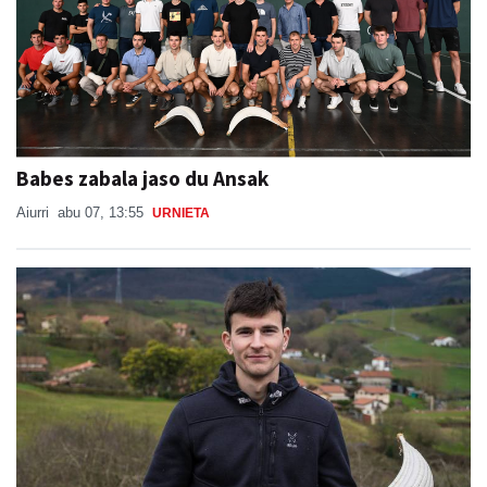
Babes zabala jaso du Ansak
Aiurri
abu 07, 13:55
URNIETA