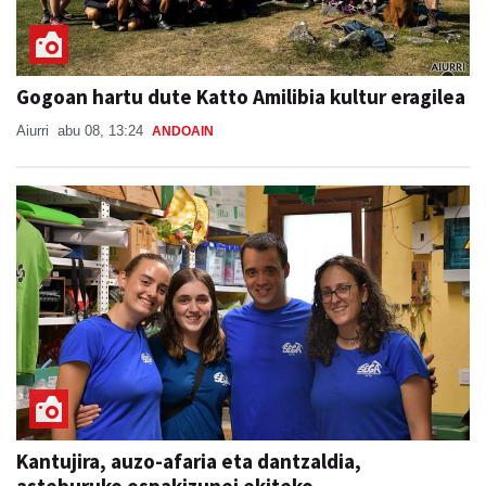
Gogoan hartu dute Katto Amilibia kultur eragilea
Aiurri
abu 08, 13:24
ANDOAIN
Kantujira, auzo-afaria eta dantzaldia,