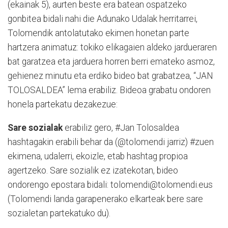
(ekainak 5), aurten beste era batean ospatzeko
gonbitea bidali nahi die Adunako Udalak herritarrei,
Tolomendik antolatutako ekimen honetan parte
hartzera animatuz: tokiko elikagaien aldeko jardueraren
bat garatzea eta jarduera horren berri emateko asmoz,
gehienez minutu eta erdiko bideo bat grabatzea, “JAN
TOLOSALDEA” lema erabiliz. Bideoa grabatu ondoren
honela partekatu dezakezue:
Sare sozialak
erabiliz gero, #Jan Tolosaldea
hashtagakin erabili behar da (@tolomendi jarriz) #zuen
ekimena, udalerri, ekoizle, etab hashtag propioa
agertzeko. Sare sozialik ez izatekotan, bideo
ondorengo epostara bidali: tolomendi@tolomendi.eus
(Tolomendi landa garapenerako elkarteak bere sare
sozialetan partekatuko du).