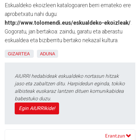
Eskualdeko ekoizleen katalogoaren berri emateko ere
aprobetxatu nahi dugu:
http://www.tolomendi.eus/eskualdeko-ekoizleak/
.
Gogoratu, jan bertakoa: zaindu, garatu eta aberastu
eskualdea eta biziberritu bertako nekazal kultura.
GIZARTEA
ADUNA
AIURRI hedabideak eskualdeko nortasun hitzak
jaso eta zabaltzen ditu. Harpidedun eginda, tokiko
albisteak euskaraz lantzen dituen komunikabidea
babestuko duzu.
Egin AIURRIkide!
Erantzun