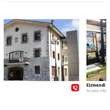
Previous
Next
Eizmendi ile-apaindegia
Amasa-Villabona
- Ile-apaindegiak