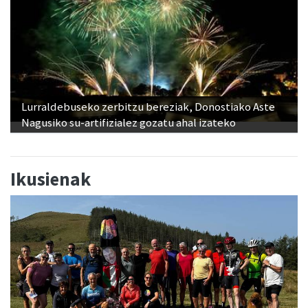
Lurraldebuseko zerbitzu bereziak, Donostiako Aste
Nagusiko su-artifizialez gozatu ahal izateko
Ikusienak