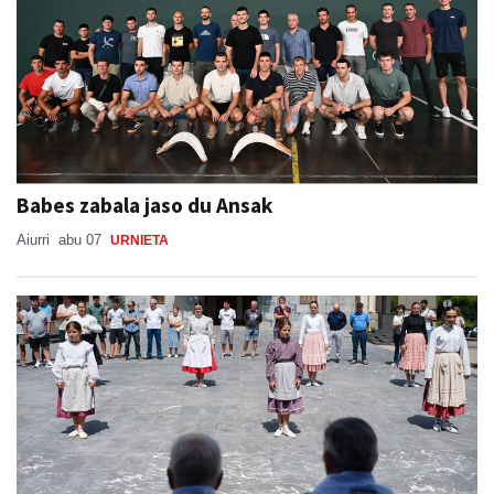
Babes zabala jaso du Ansak
Aiurri
abu 07
URNIETA