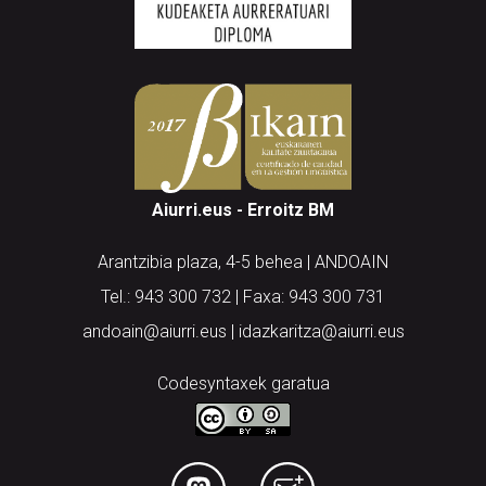
Aiurri.eus - Erroitz BM
Arantzibia plaza, 4-5 behea | ANDOAIN
Tel.: 943 300 732 | Faxa: 943 300 731
andoain@aiurri.eus | idazkaritza@aiurri.eus
Codesyntaxek garatua