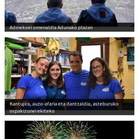
Adinekoei omenaldia Adunako plazan
Kantujira, auzo-afaria eta dantzaldia, asteburuko
ospakizunei ekiteko