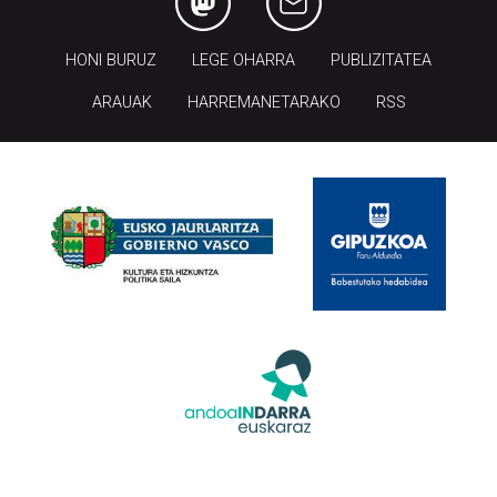
HONI BURUZ
LEGE OHARRA
PUBLIZITATEA
ARAUAK
HARREMANETARAKO
RSS