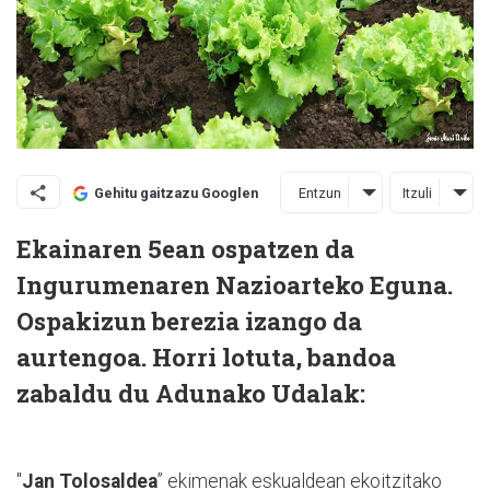
Entzun
Itzuli
Gehitu gaitzazu Googlen
Ekainaren 5ean ospatzen da
Ingurumenaren Nazioarteko Eguna.
Ospakizun berezia izango da
aurtengoa. Horri lotuta, bandoa
zabaldu du Adunako Udalak:
"
Jan Tolosaldea
” ekimenak eskualdean ekoitzitako