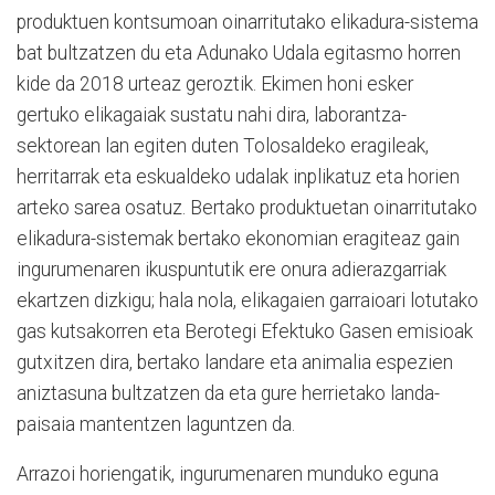
produktuen kontsumoan oinarritutako elikadura-sistema
bat bultzatzen du eta Adunako Udala egitasmo horren
kide da 2018 urteaz geroztik. Ekimen honi esker
gertuko elikagaiak sustatu nahi dira, laborantza-
sektorean lan egiten duten Tolosaldeko eragileak,
herritarrak eta eskualdeko udalak inplikatuz eta horien
arteko sarea osatuz. Bertako produktuetan oinarritutako
elikadura-sistemak bertako ekonomian eragiteaz gain
ingurumenaren ikuspuntutik ere onura adierazgarriak
ekartzen dizkigu; hala nola, elikagaien garraioari lotutako
gas kutsakorren eta Berotegi Efektuko Gasen emisioak
gutxitzen dira, bertako landare eta animalia espezien
aniztasuna bultzatzen da eta gure herrietako landa-
paisaia mantentzen laguntzen da.
Arrazoi horiengatik, ingurumenaren munduko eguna