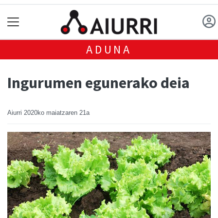
ADUNA
Ingurumen egunerako deia
Aiurri
2020ko maiatzaren 21a