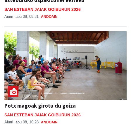
asteburuko ospakizunei ekiteko
SAN ESTEBAN JAIAK GOIBURUN 2026
Aiurri
abu 08, 09:31
ANDOAIN
Potx magoak girotu du goiza
SAN ESTEBAN JAIAK GOIBURUN 2026
Aiurri
abu 08, 16:28
ANDOAIN